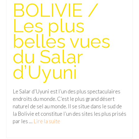
BOLIVIE /
Cafés avec vue sur lac
LONDRES
Les plus
Marchés
belles vues
Cafés
du Salar
PARIS
d’Uyuni
Restos chinois
Restos coréens
Le Salar d’Uyuni est l’un des plus spectaculaires
Restos japonais
endroits du monde. C’est le plus grand désert
Restos vietnamiens
naturel de sel au monde. Il se situe dans le sud de
la Bolivie et constitue l’un des sites les plus prisés
par les …
Lire la suite­­