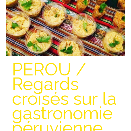
Beijing
Guilin & Yangshuo
Xi’An
Corée du Sud
Japon
PEROU /
Fukuoka
Regards
Kamakura
croisés sur la
Kyoto
Mont Fuji
gastronomie
Nikko
péruvienne
Tokyo