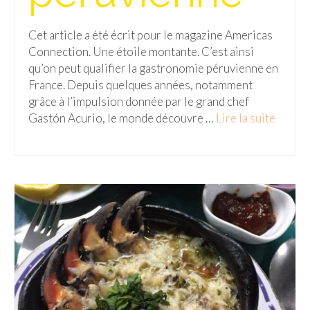
Malaisie
Cet article a été écrit pour le magazine Americas
Connection. Une étoile montante. C’est ainsi
Cameron Highlands
qu’on peut qualifier la gastronomie péruvienne en
Penang
France. Depuis quelques années, notamment
grâce à l’impulsion donnée par le grand chef
Singapour
Gastón Acurio, le monde découvre …
Lire la suite­­
Vietnam
Baie d’Halong
Hanoi
Hué
Mai Chau
Mu Cang Chai
Ninh Binh