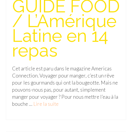
GUIDE FOOD
Isla del Sol
/ L’Amérique
Lac Titicaca
Latine en 14
Salar d’Uyuni
repas
Sucre
Chili
Cet article est paru dans le magazine Americas
Paraguay
Connection. Voyager pour manger, c’est un rêve
Pérou
pour les gourmands qui ont la bougeotte. Mais ne
pouvons-nous pas, pour autant, simplement
Lac Titicaca
manger pour voyager ? Pour nous mettre l’eau à la
bouche …
Lire la suite­­
Machu Picchu
ASIE
Chine