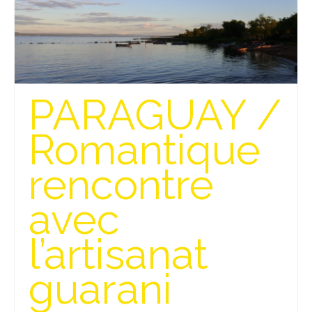
FRANCE
– Nice
– Paris
– La Réunion
PARAGUAY /
JAPON
Romantique
– Osaka
rencontre
PÉROU
avec
PORTUGAL
USA
l’artisanat
– Los Angeles
guarani
VIETNAM