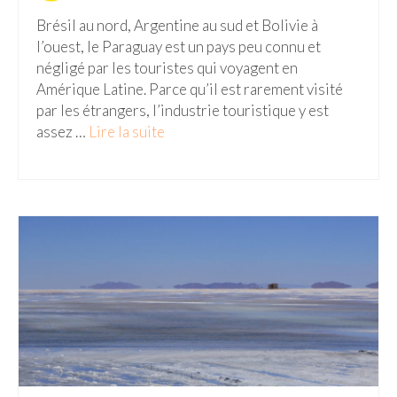
– Hanoi
Brésil au nord, Argentine au sud et Bolivie à
– Hué & Hoi An
l’ouest, le Paraguay est un pays peu connu et
négligé par les touristes qui voyagent en
– Quy Nhon
Amérique Latine. Parce qu’il est rarement visité
par les étrangers, l’industrie touristique y est
BONNES ADRESSES
assez …
Lire la suite­­
BERLIN
Restos asiatiques
Marchés
CHIANG MAI
Cafés
HANOI
Cafés insolites