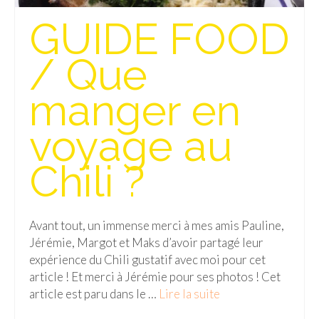
GUIDE FOOD
Quy Nhon
EUROPE
/ Que
France
manger en
La Réunion
voyage au
Paris
Chili ?
Poitou
Saint-Malo
Avant tout, un immense merci à mes amis Pauline,
Savoie
Jérémie, Margot et Maks d’avoir partagé leur
expérience du Chili gustatif avec moi pour cet
Vendée
article ! Et merci à Jérémie pour ses photos ! Cet
Allemagne
article est paru dans le …
Lire la suite­­
Berlin