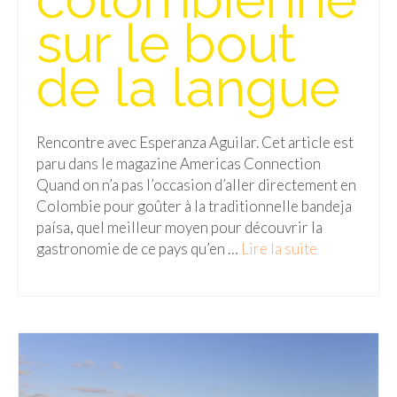
BOLIVIE
sur le bout
– Sucre
de la langue
CHILI
CHINE
Rencontre avec Esperanza Aguilar. Cet article est
– Beijing
paru dans le magazine Americas Connection
– Guilin
Quand on n’a pas l’occasion d’aller directement en
Colombie pour goûter à la traditionnelle bandeja
– Xi’an
paísa, quel meilleur moyen pour découvrir la
gastronomie de ce pays qu’en …
Lire la suite­­
CORÉE DU SUD
– Séoul
DANEMARK
– Copenhague