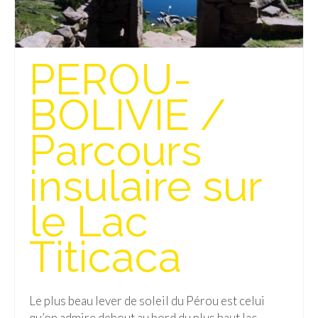
PEROU-
BOLIVIE /
Parcours
insulaire sur
le Lac
Titicaca
Le plus beau lever de soleil du Pérou est celui
qu’on admire debout au bord du plus haut lac