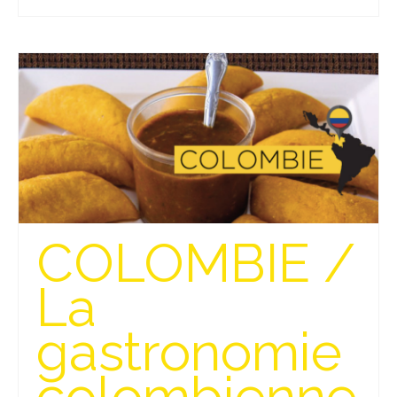
Munich
Danemark
Copenhague
Portugal
Lisbonne
Royaume-Uni
COLOMBIE /
GUIDES FOOD
La
ALLEMAGNE
– Berlin
gastronomie
– Munich
colombienne