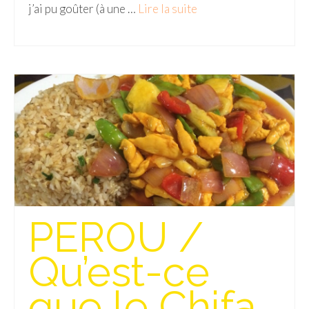
j’ai pu goûter (à une …
Lire la suite­­
PEROU /
Qu’est-ce
que le Chifa