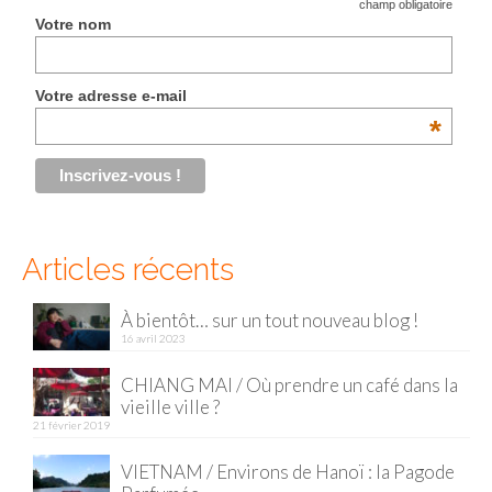
*
champ obligatoire
Votre nom
Malaisie
Cameron Highlands
Votre adresse e-mail
*
Penang
Singapour
Vietnam
Articles récents
Baie d’Halong
Hanoi
À bientôt… sur un tout nouveau blog !
16 avril 2023
Hué
CHIANG MAI / Où prendre un café dans la
Mai Chau
vieille ville ?
21 février 2019
Mu Cang Chai
VIETNAM / Environs de Hanoï : la Pagode
Ninh Binh