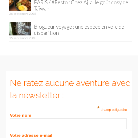
PARIS / #Resto : Chez Ajia, le goût cosy de
Taïwan
Munich
26 septembre 2018
Danemark
Blogueur voyage : une espèce en voie de
disparition
Copenhague
19 septembre 2018
Portugal
Lisbonne
Royaume-Uni
Ne ratez aucune aventure avec
GUIDES FOOD
la newsletter :
ALLEMAGNE
*
champ obligatoire
– Berlin
Votre nom
– Munich
Votre adresse e-mail