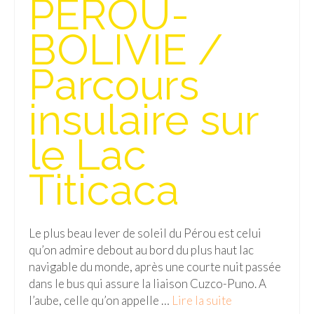
PEROU-
Isla del Sol
BOLIVIE /
Lac Titicaca
Parcours
Salar d’Uyuni
insulaire sur
Sucre
Chili
le Lac
Paraguay
Titicaca
Pérou
Lac Titicaca
Le plus beau lever de soleil du Pérou est celui
qu’on admire debout au bord du plus haut lac
Machu Picchu
navigable du monde, après une courte nuit passée
ASIE
dans le bus qui assure la liaison Cuzco-Puno. A
l’aube, celle qu’on appelle …
Lire la suite­­
Chine