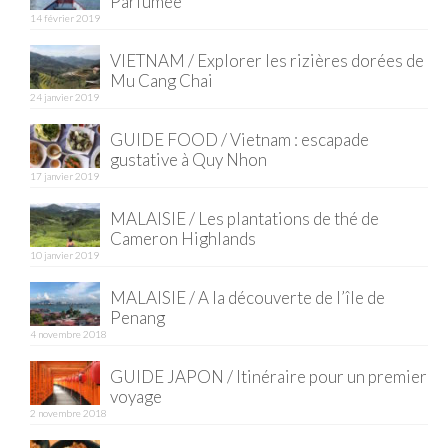
Parfumée
14 février 2019
Quy Nhon
VIETNAM / Explorer les rizières dorées de
EUROPE
Mu Cang Chai
24 janvier 2019
France
GUIDE FOOD / Vietnam : escapade
gustative à Quy Nhon
La Réunion
17 janvier 2019
Paris
MALAISIE / Les plantations de thé de
Cameron Highlands
Poitou
10 janvier 2019
Saint-Malo
MALAISIE / A la découverte de l’île de
Penang
Savoie
4 novembre 2018
Vendée
GUIDE JAPON / Itinéraire pour un premier
voyage
Allemagne
2 novembre 2018
Berlin