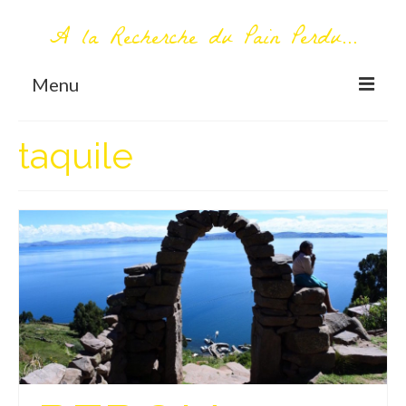
A la Recherche du Pain Perdu...
Menu
TOUT COMMENCE ICI
taquile
Première visite – A propos
Me contacter
AUTOUR DU MONDE
AFRIQUE
La Réunion
AMERIQUE DU SUD
Bolivie