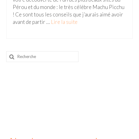
Pérou et du monde : le très célèbre Machu Picchu
Beijing
! Ce sont tous les conseils que j’aurais aimé avoir
avant de partir …
Lire la suite­­
Guilin & Yangshuo
Xi’An
Corée du Sud
Rechercher
Japon
:
Fukuoka
Kamakura
Kyoto
Mont Fuji
Nikko
Tokyo