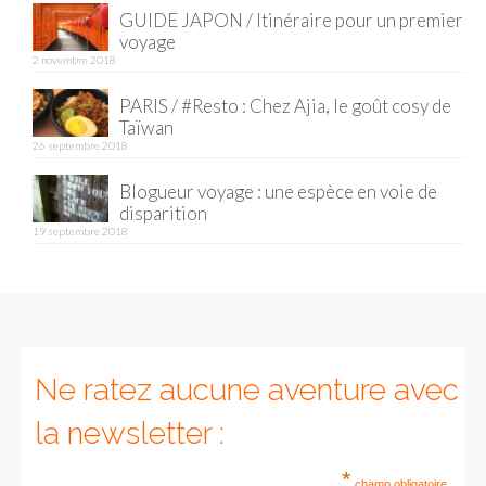
GUIDE JAPON / Itinéraire pour un premier
voyage
Munich
2 novembre 2018
Danemark
PARIS / #Resto : Chez Ajia, le goût cosy de
Taïwan
Copenhague
26 septembre 2018
Portugal
Blogueur voyage : une espèce en voie de
disparition
Lisbonne
19 septembre 2018
Royaume-Uni
GUIDES FOOD
ALLEMAGNE
Ne ratez aucune aventure avec
– Berlin
la newsletter :
– Munich
*
champ obligatoire