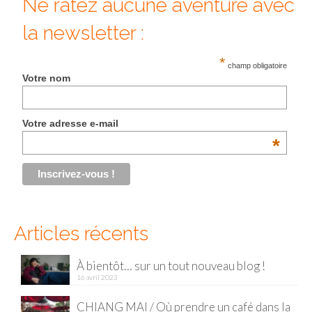
Ne ratez aucune aventure avec
Malaisie
la newsletter :
Cameron Highlands
*
champ obligatoire
Votre nom
Penang
Singapour
Votre adresse e-mail
Vietnam
*
Baie d’Halong
Hanoi
Hué
Articles récents
Mai Chau
À bientôt… sur un tout nouveau blog !
16 avril 2023
Mu Cang Chai
CHIANG MAI / Où prendre un café dans la
Ninh Binh