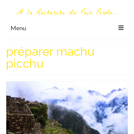
A la Recherche du Pain Perdu...
Menu
TOUT COMMENCE ICI
préparer machu
Première visite – A propos
picchu
Me contacter
AUTOUR DU MONDE
AFRIQUE
La Réunion
AMERIQUE DU SUD
Bolivie