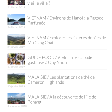
vieille ville ?
21 février 2019
Quy Nhon
VIETNAM / Environs de Hanoï : la Pagode
EUROPE
Parfumée
14 février 2019
France
VIETNAM / Explorer les rizières dorées de
La Réunion
Mu Cang Chai
24 janvier 2019
Paris
GUIDE FOOD / Vietnam : escapade
Poitou
gustative à Quy Nhon
17 janvier 2019
Saint-Malo
MALAISIE / Les plantations de thé de
Savoie
Cameron Highlands
10 janvier 2019
Vendée
MALAISIE / A la découverte de l’île de
Allemagne
Penang
4 novembre 2018
Berlin