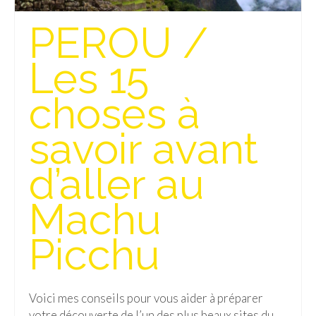
Isla del Sol
PEROU /
Lac Titicaca
Les 15
Salar d’Uyuni
choses à
Sucre
savoir avant
Chili
Paraguay
d’aller au
Pérou
Machu
Lac Titicaca
Picchu
Machu Picchu
ASIE
Voici mes conseils pour vous aider à préparer
Chine
votre découverte de l’un des plus beaux sites du