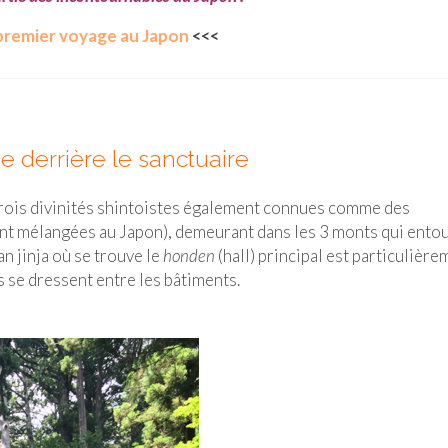
premier voyage au Japon
<<<
de derrière le sanctuaire
à trois divinités shintoistes également connues comme des
ont mélangées au Japon), demeurant dans les 3 monts qui ento
an jinja où se trouve le
honden
(hall) principal est particulière
 se dressent entre les bâtiments.