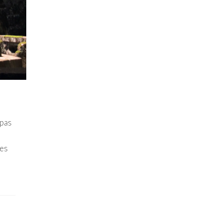
 pas
les