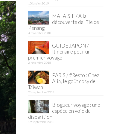
10 janvier 2019
MALAISIE / A la
découverte de l’île de
Penang
4 novembre 2018
GUIDE JAPON /
Itinéraire pour un
premier voyage
2 novembre 2018
PARIS / #Resto : Chez
Ajia, le goût cosy de
Taïwan
26 septembre 2018
Blogueur voyage : une
espèce en voie de
disparition
19 septembre 2018