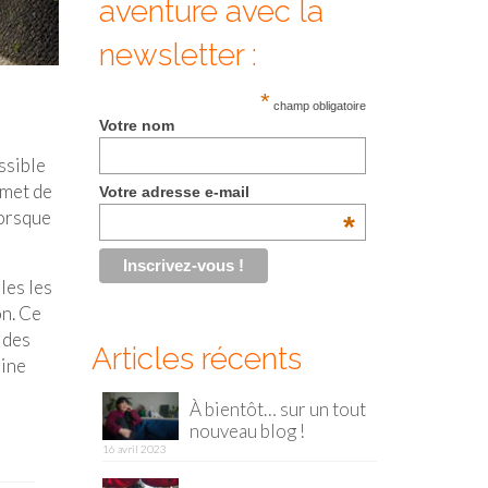
aventure avec la
newsletter :
*
champ obligatoire
Votre nom
ssible
rmet de
Votre adresse e-mail
lorsque
*
les les
on. Ce
 des
Articles récents
eine
À bientôt… sur un tout
nouveau blog !
16 avril 2023