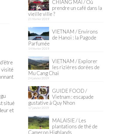
CHIANG MAI / Où
prendre un café dans la
vieille ville ?
21 février 2019
VIETNAM / Environs
de Hanoï : la Pagode
Parfumée
14 février 2019
VIETNAM / Explorer
 d’être
les rizières dorées de
 visité
Mu Cang Chai
ionnant
24 janvier 2019
GUIDE FOOD /
-gu
Vietnam : escapade
gustative à Quy Nhon
t situé
17 janvier 2019
deur et
MALAISIE / Les
plantations de thé de
Cameron Highlands