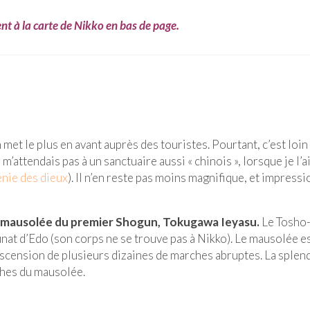
nt à la carte de Nikko en bas de page.
on met le plus en avant auprès des touristes. Pourtant, c’est loin
m’attendais pas à un sanctuaire aussi « chinois », lorsque je l’ai
énie des dieux
). Il n’en reste pas moins magnifique, et impress
mausolée du premier Shogun, Tokugawa Ieyasu.
Le Tosho
unat d’Edo (son corps ne se trouve pas à Nikko). Le mausolée es
ascension de plusieurs dizaines de marches abruptes. La splen
rches du mausolée.