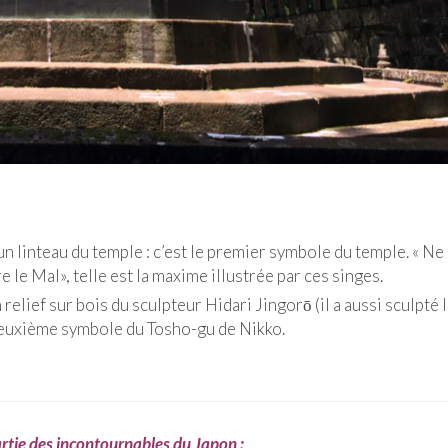
un linteau du temple : c’est le premier symbole du temple. « Ne
e le Mal», telle est la maxime illustrée par ces singes.
relief sur bois du sculpteur Hidari Jingorō (il a aussi sculpté 
e deuxième symbole du Tosho-gu de Nikko.
artie des incontournables du Japon :