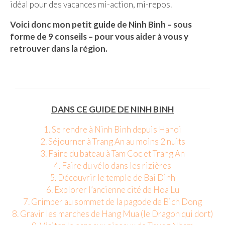
idéal pour des vacances mi-action, mi-repos.
Beijing
Voici donc mon petit guide de Ninh Binh – sous
forme de 9 conseils – pour vous aider à vous y
Guilin & Yangshuo
retrouver dans la région.
Xi’An
Corée du Sud
Japon
DANS CE GUIDE DE NINH BINH
Fukuoka
1. Se rendre à Ninh Binh depuis Hanoi
Kamakura
2. Séjourner à Trang An au moins 2 nuits
3. Faire du bateau à Tam Coc et Trang An
Kyoto
4. Faire du vélo dans les rizières
5. Découvrir le temple de Bai Dinh
Mont Fuji
6. Explorer l’ancienne cité de Hoa Lu
Nikko
7. Grimper au sommet de la pagode de Bich Dong
8. Gravir les marches de Hang Mua (le Dragon qui dort)
Tokyo