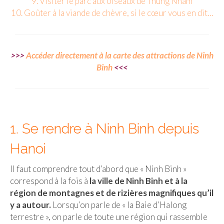
9. Visiter le parc aux oiseaux de Thung Nham
10. Goûter à la viande de chèvre, si le cœur vous en dit…
Malaisie
Cameron Highlands
>>>
Accéder directement à la carte des attractions de Ninh
Penang
Binh
<<<
Singapour
Vietnam
Baie d’Halong
1. Se rendre à Ninh Binh depuis
Hanoi
Hanoi
Hué
Il faut comprendre tout d’abord que « Ninh Binh »
correspond à la fois à
la ville de Ninh Binh et à la
Mai Chau
région de montagnes et de rizières magnifiques qu’il
Mu Cang Chai
y a autour.
Lorsqu’on parle de « la Baie d’Halong
terrestre », on parle de toute une région qui rassemble
Ninh Binh