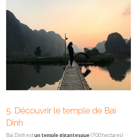
5. Découvrir le temple de Bai
Dinh
Bai Dinh est
un temple gigantesque
(700 hectares)