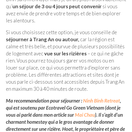
Cafés avec vue sur lac
qu’
un séjour de 3 ou 4 jours peut convenir
si vous
avez envie de prendre votre temps et de bien explorer
LONDRES
les alentours.
Marchés
Si vous choisissez cette option, je vous conseille de
séjourner à Trang An ou autour,
car la région est
Cafés
calme et très belle, et pourvue de plusieurs possibilités
PARIS
de logement avec
vue sur les rizières
– ce qui ne gâche
rien. Vous pourrez toujours garer vos motos ou en
Restos chinois
louer sur place, ce qui vous permettra d’explorer sans
problème. Les différentes attractions et sites dont je
Restos coréens
vous parle ci-dessous sont accessibles depuis Trang An
Restos japonais
en maximum 30 à 40 minutes de route.
Restos vietnamiens
Ma recommandation pour séjourner :
Ninh Binh Retreat
,
qui est soutenu par Ecotravel Go Green Vietnam (dont je
vous ai parlé dans mon article sur
Mai Chau
). Il s’agit d’un
charmant homestay qui a le gros avantage de donner
directement sur une rizière. Hoat, le propriétaire et père de