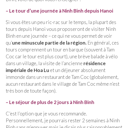
– Hanoi
– Le tour d’une journée à Ninh Binh depuis Hanoi
– Hué & Hoi An
Si vous êtes un peu ric-rac sur le temps, la plupart des
– Quy Nhon
tours depuis Hanoi vous proposeront de visiter Ninh
Binh en une journée – ce qui ne vous permet de voir
BONNES ADRESSES
qu’
une minuscule partie de la région.
En général, ces
BERLIN
tours comprennent un tour en barque (souvent à Tam
Coc car le tour est plus court), une brève balade à vélo
Restos asiatiques
dans un village, la visite de l’ancienne
résidence
impériale de Hoa Lu
et un déjeuner absolument
Marchés
immonde dans un restaurant de Tam Coc (globalement,
aucun restaurant dans le village de Tam Coc même n’est
CHIANG MAI
très bon de toute façon).
Cafés
– Le séjour de plus de 2 jours à Ninh Binh
HANOI
C’est l’option que je vous recommande.
Cafés insolites
Personnellement, je pourrais rester 2 semaines à Ninh
Binh sans m’ennuyer mais je dirais plus raisonnablement