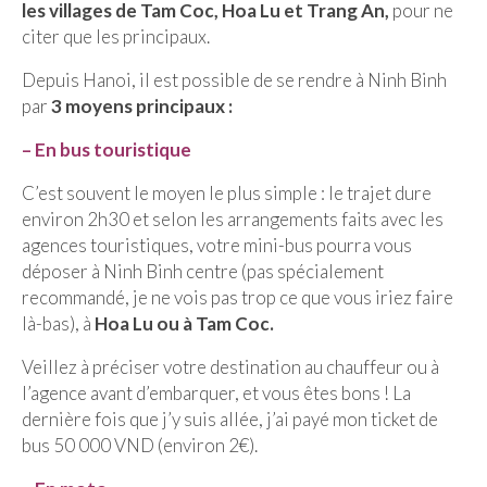
les villages de Tam Coc, Hoa Lu et Trang An,
pour ne
citer que les principaux.
Quy Nhon
Depuis Hanoi, il est possible de se rendre à Ninh Binh
EUROPE
par
3 moyens principaux :
France
– En bus touristique
La Réunion
C’est souvent le moyen le plus simple : le trajet dure
Paris
environ 2h30 et selon les arrangements faits avec les
agences touristiques, votre mini-bus pourra vous
Poitou
déposer à Ninh Binh centre (pas spécialement
recommandé, je ne vois pas trop ce que vous iriez faire
Saint-Malo
là-bas), à
Hoa Lu ou à Tam Coc.
Savoie
Veillez à préciser votre destination au chauffeur ou à
l’agence avant d’embarquer, et vous êtes bons ! La
Vendée
dernière fois que j’y suis allée, j’ai payé mon ticket de
Allemagne
bus 50 000 VND (environ 2€).
Berlin