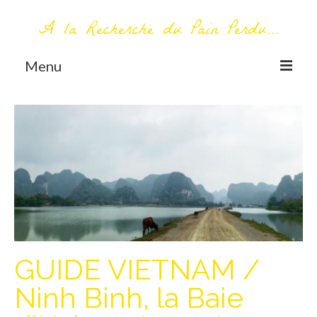
A la Recherche du Pain Perdu...
Menu
TOUT COMMENCE ICI
Première visite – A propos
Me contacter
AUTOUR DU MONDE
AFRIQUE
La Réunion
GUIDE VIETNAM /
AMERIQUE DU SUD
Ninh Binh, la Baie
Bolivie