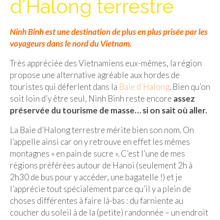
d’Halong terrestre
Isla del Sol
Ninh Binh est une destination de plus en plus prisée par les
Lac Titicaca
voyageurs dans le nord du Vietnam.
Salar d’Uyuni
Très appréciée des Vietnamiens eux-mêmes, la région
Sucre
propose une alternative agréable aux hordes de
touristes qui déferlent dans la
Baie d’Halong
. Bien qu’on
Chili
soit loin d’y être seul, Ninh Binh reste encore
assez
préservée du tourisme de masse… si on sait où aller.
Paraguay
La Baie d’Halong terrestre mérite bien son nom. On
Pérou
l’appelle ainsi car on y retrouve en effet les mêmes
montagnes « en pain de sucre ». C’est l’une de mes
Lac Titicaca
régions préférées autour de Hanoi (seulement 2h à
Machu Picchu
2h30 de bus pour y accéder, une bagatelle !) et je
l’apprécie tout spécialement parce qu’il y a plein de
ASIE
choses différentes à faire là-bas : du farniente au
coucher du soleil à de la (petite) randonnée – un endroit
Chine