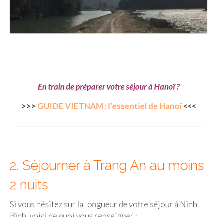
FRANCE
– Nice
– Paris
– La Réunion
JAPON
En train de préparer votre séjour à Hanoï ?
– Osaka
>>>
GUIDE VIETNAM : l’essentiel de Hanoï
<<<
PÉROU
PORTUGAL
USA
2. Séjourner à Trang An au moins
– Los Angeles
2 nuits
VIETNAM
Si vous hésitez sur la longueur de votre séjour à Ninh
Binh, voici de quoi vous renseigner :