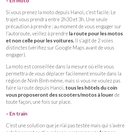
– En moto
Munich
Si vous prenez la moto depuis Hanoi, c’est facile. Le
trajet vous prendra entre 2h30 et 3h. Une seule
Danemark
précaution à prendre : au moment de vous engager sur
l’autoroute, veillez à prendre
la route pour les motos
Copenhague
et non celle pour les voitures.
Il s’agit de 2 voies
distinctes (vérifiez sur Google Maps avant de vous
Portugal
engager).
Lisbonne
La moto est conseillée dans la mesure où elle vous
Royaume-Uni
permettra de vous déplacer facilement ensuite dans la
région de Ninh Binh même, mais si vous ne voulez pas
GUIDES FOOD
faire la route depuis Hanoï,
tous les hôtels du coin
vous proposeront des scooters/motos à louer
de
ALLEMAGNE
toute façon, une fois sur place.
– Berlin
– En train
– Munich
C’est une solution que je n’ai pas testée mais qui s’avère