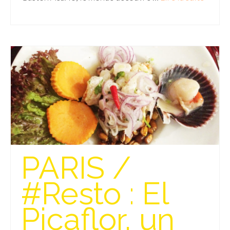
Beijing
Guilin & Yangshuo
Xi’An
Corée du Sud
Japon
Fukuoka
Kamakura
PARIS /
Kyoto
#Resto : El
Mont Fuji
Nikko
Picaflor, un
Tokyo