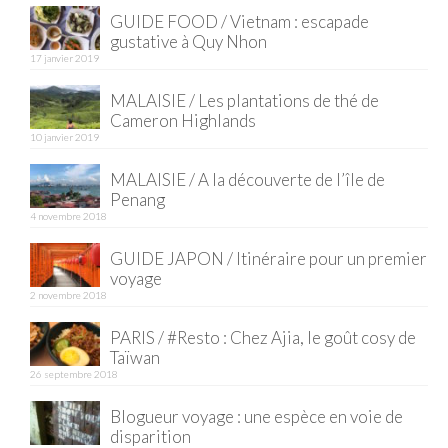
BOLIVIE
GUIDE FOOD / Vietnam : escapade
gustative à Quy Nhon
– Sucre
17 janvier 2019
CHILI
MALAISIE / Les plantations de thé de
Cameron Highlands
CHINE
10 janvier 2019
– Beijing
MALAISIE / A la découverte de l’île de
Penang
– Guilin
4 novembre 2018
– Xi’an
GUIDE JAPON / Itinéraire pour un premier
voyage
CORÉE DU SUD
2 novembre 2018
– Séoul
PARIS / #Resto : Chez Ajia, le goût cosy de
Taïwan
DANEMARK
26 septembre 2018
– Copenhague
Blogueur voyage : une espèce en voie de
disparition