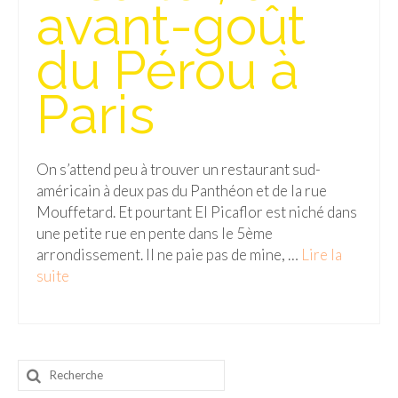
avant-goût
Malaisie
du Pérou à
Cameron Highlands
Paris
Penang
Singapour
On s’attend peu à trouver un restaurant sud-
Vietnam
américain à deux pas du Panthéon et de la rue
Mouffetard. Et pourtant El Picaflor est niché dans
Baie d’Halong
une petite rue en pente dans le 5ème
Hanoi
arrondissement. Il ne paie pas de mine, …
Lire la
suite­­
Hué
Mai Chau
Mu Cang Chai
Rechercher
:
Ninh Binh