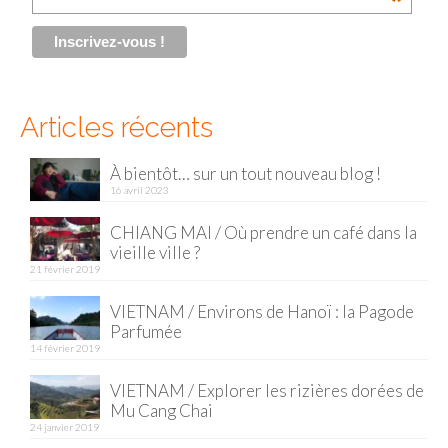
*
Munich
Danemark
Articles récents
Copenhague
Portugal
À bientôt… sur un tout nouveau blog !
16 avril 2023
Lisbonne
CHIANG MAI / Où prendre un café dans la
Royaume-Uni
vieille ville ?
21 février 2019
GUIDES FOOD
VIETNAM / Environs de Hanoï : la Pagode
ALLEMAGNE
Parfumée
14 février 2019
– Berlin
VIETNAM / Explorer les rizières dorées de
– Munich
Mu Cang Chai
24 janvier 2019