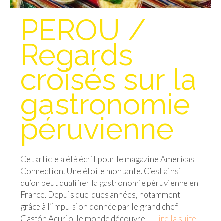
Isla del Sol
PEROU /
Lac Titicaca
Regards
Salar d’Uyuni
croisés sur la
Sucre
gastronomie
Chili
Paraguay
péruvienne
Pérou
Lac Titicaca
Cet article a été écrit pour le magazine Americas
Connection. Une étoile montante. C’est ainsi
Machu Picchu
qu’on peut qualifier la gastronomie péruvienne en
France. Depuis quelques années, notamment
ASIE
grâce à l’impulsion donnée par le grand chef
Chine
Gastón Acurio, le monde découvre …
Lire la suite­­