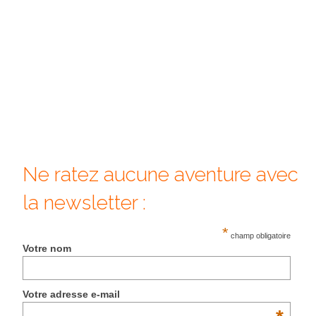
Quy Nhon
EUROPE
France
La Réunion
Paris
Ne ratez aucune aventure avec
Poitou
la newsletter :
Saint-Malo
Savoie
*
champ obligatoire
Votre nom
Vendée
Allemagne
Votre adresse e-mail
Berlin