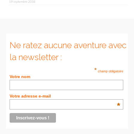
FRANCE
19 septembre 2018
– Nice
– Paris
– La Réunion
Ne ratez aucune aventure avec
JAPON
la newsletter :
– Osaka
*
champ obligatoire
PÉROU
Votre nom
PORTUGAL
Votre adresse e-mail
USA
*
– Los Angeles
VIETNAM