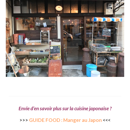
BOLIVIE
– Sucre
CHILI
CHINE
– Beijing
– Guilin
– Xi’an
CORÉE DU SUD
– Séoul
DANEMARK
Envie d’en savoir plus sur la cuisine japonaise ?
– Copenhague
>>>
GUIDE FOOD : Manger au Japon
<<<