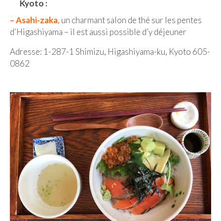
Kyoto :
Quy Nhon
– Asahi-zaka
, un charmant salon de thé sur les pentes
d’Higashiyama – il est aussi possible d’y déjeuner
EUROPE
Adresse: 1-287-1 Shimizu, Higashiyama-ku, Kyoto 605-
France
0862
La Réunion
Paris
Poitou
Saint-Malo
Savoie
Vendée
Allemagne
Berlin