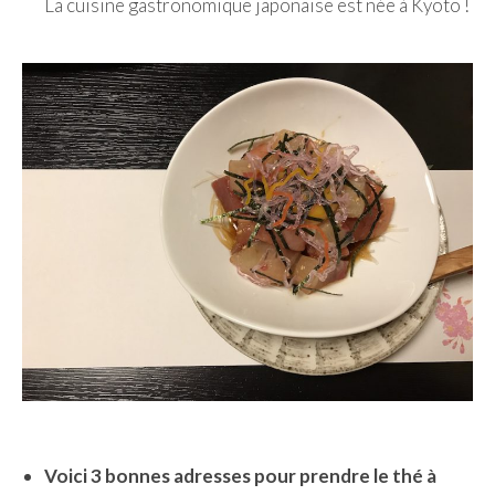
La cuisine gastronomique japonaise est née à Kyoto !
Malaisie
Cameron Highlands
Penang
Singapour
Vietnam
Baie d’Halong
Hanoi
Hué
Mai Chau
Mu Cang Chai
Voici 3 bonnes adresses pour prendre le thé à
Ninh Binh