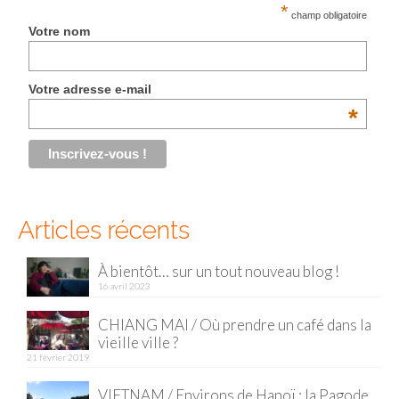
*
champ obligatoire
Votre nom
Votre adresse e-mail
*
Articles récents
À bientôt… sur un tout nouveau blog !
16 avril 2023
CHIANG MAI / Où prendre un café dans la
vieille ville ?
21 février 2019
VIETNAM / Environs de Hanoï : la Pagode