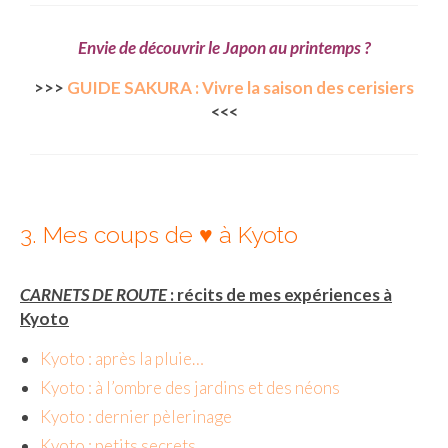
Cafés avec vue sur lac
Envie de découvrir le Japon au printemps ?
LONDRES
>>>
GUIDE SAKURA : Vivre la saison des cerisiers
Marchés
<<<
Cafés
PARIS
Restos chinois
3. Mes coups de ♥︎ à Kyoto
Restos coréens
CARNETS DE ROUTE
: récits de mes expériences à
Restos japonais
Kyoto
Restos vietnamiens
Kyoto : après la pluie…
Kyoto : à l’ombre des jardins et des néons
Kyoto : dernier pèlerinage
Kyoto : petits secrets