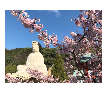
– Hanoi
– Hué & Hoi An
– Quy Nhon
BONNES ADRESSES
BERLIN
Restos asiatiques
Marchés
CHIANG MAI
Cafés
HANOI
Cafés insolites