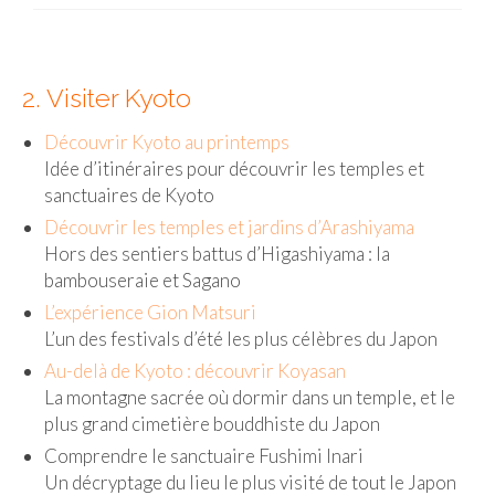
FRANCE
– Nice
2. Visiter Kyoto
– Paris
– La Réunion
Découvrir Kyoto au printemps
Idée d’itinéraires pour découvrir les temples et
JAPON
sanctuaires de Kyoto
Découvrir les temples et jardins d’Arashiyama
– Osaka
Hors des sentiers battus d’Higashiyama : la
PÉROU
bambouseraie et Sagano
L’expérience Gion Matsuri
PORTUGAL
L’un des festivals d’été les plus célèbres du Japon
USA
Au-delà de Kyoto : découvrir Koyasan
La montagne sacrée où dormir dans un temple, et le
– Los Angeles
plus grand cimetière bouddhiste du Japon
Comprendre le sanctuaire Fushimi Inari
VIETNAM
Un décryptage du lieu le plus visité de tout le Japon