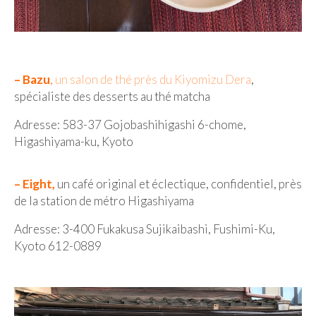
Munich
Danemark
– Bazu
,
un salon de thé près du Kiyomizu Dera
,
Copenhague
spécialiste des desserts au thé matcha
Portugal
Adresse: 583-37 Gojobashihigashi 6-chome,
Higashiyama-ku, Kyoto
Lisbonne
Royaume-Uni
– Eight,
un café original et éclectique, confidentiel, près
de la station de métro Higashiyama
GUIDES FOOD
Adresse: 3-400 Fukakusa Sujikaibashi, Fushimi-Ku,
ALLEMAGNE
Kyoto 612-0889
– Berlin
– Munich