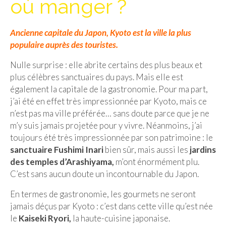
où manger ?
Isla del Sol
Ancienne capitale du Japon, Kyoto est la ville la plus
Lac Titicaca
populaire auprès des touristes.
Salar d’Uyuni
Nulle surprise : elle abrite certains des plus beaux et
Sucre
plus célèbres sanctuaires du pays. Mais elle est
également la capitale de la gastronomie. Pour ma part,
Chili
j’ai été en effet très impressionnée par Kyoto, mais ce
n’est pas ma ville préférée… sans doute parce que je ne
Paraguay
m’y suis jamais projetée pour y vivre. Néanmoins, j’ai
toujours été très impressionnée par son patrimoine : le
Pérou
sanctuaire Fushimi Inari
bien sûr, mais aussi les
jardins
Lac Titicaca
des temples d’Arashiyama,
m’ont énormément plu.
C’est sans aucun doute un incontournable du Japon.
Machu Picchu
En termes de gastronomie, les gourmets ne seront
ASIE
jamais déçus par Kyoto : c’est dans cette ville qu’est née
le
Kaiseki Ryori,
la haute-cuisine japonaise.
Chine