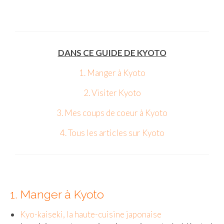
Beijing
Guilin & Yangshuo
DANS CE GUIDE DE KYOTO
Xi’An
1. Manger à Kyoto
Corée du Sud
2. Visiter Kyoto
Japon
3. Mes coups de coeur à Kyoto
Fukuoka
4. Tous les articles sur Kyoto
Kamakura
Kyoto
Mont Fuji
1. Manger à Kyoto
Nikko
Kyo-kaiseki, la haute-cuisine japonaise
Tokyo