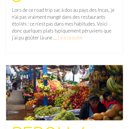
BOLIVIE
Lors de ce road trip sac à dos au pays des Incas, je
– Sucre
n’ai pas vraiment mangé dans des restaurants
étoilés : ce n’est pas dans mes habitudes. Voici
CHILI
donc quelques plats typiquement péruviens que
CHINE
j’ai pu goûter (à une …
Lire la suite­­
– Beijing
– Guilin
– Xi’an
CORÉE DU SUD
– Séoul
DANEMARK
– Copenhague