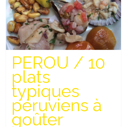
Munich
Danemark
Copenhague
Portugal
PEROU / 10
Lisbonne
Royaume-Uni
plats
GUIDES FOOD
typiques
ALLEMAGNE
péruviens à
– Berlin
goûter
– Munich