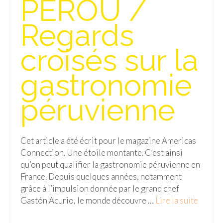
PEROU /
Isla del Sol
Regards
Lac Titicaca
croisés sur la
Salar d’Uyuni
gastronomie
Sucre
Chili
péruvienne
Paraguay
Pérou
Cet article a été écrit pour le magazine Americas
Connection. Une étoile montante. C’est ainsi
Lac Titicaca
qu’on peut qualifier la gastronomie péruvienne en
France. Depuis quelques années, notamment
Machu Picchu
grâce à l’impulsion donnée par le grand chef
ASIE
Gastón Acurio, le monde découvre …
Lire la suite­­
Chine