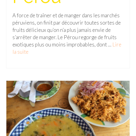
Malaisie
A force de traîner et de manger dans les marchés
péruviens, on finit par découvrir toutes sortes de
Cameron Highlands
fruits délicieux qu’on n’a plus jamais envie de
Penang
s’arrêter de manger. Le Pérou regorge de fruits
exotiques plus ou moins improbables, dont …
Lire
Singapour
la suite­­
Vietnam
Baie d’Halong
Hanoi
Hué
Mai Chau
Mu Cang Chai
Ninh Binh