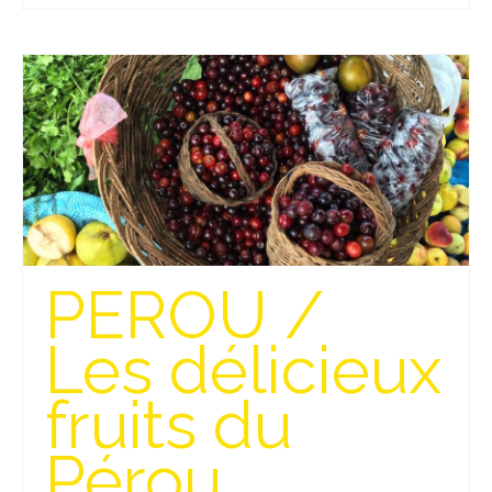
Beijing
Guilin & Yangshuo
Xi’An
Corée du Sud
Japon
Fukuoka
PEROU /
Kamakura
Les délicieux
Kyoto
Mont Fuji
fruits du
Nikko
Pérou
Tokyo