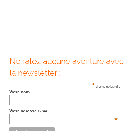
– Hanoi
– Hué & Hoi An
– Quy Nhon
BONNES ADRESSES
BERLIN
Ne ratez aucune aventure avec
Restos asiatiques
la newsletter :
Marchés
*
CHIANG MAI
champ obligatoire
Votre nom
Cafés
HANOI
Votre adresse e-mail
*
Cafés insolites