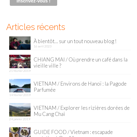
Cafés avec vue sur lac
LONDRES
Articles récents
Marchés
Cafés
À bientôt… sur un tout nouveau blog !
16 avril 2023
PARIS
CHIANG MAI / Où prendre un café dans la
vieille ville ?
Restos chinois
21 février 2019
Restos coréens
VIETNAM / Environs de Hanoï : la Pagode
Parfumée
Restos japonais
14 février 2019
Restos vietnamiens
VIETNAM / Explorer les rizières dorées de
Mu Cang Chai
24 janvier 2019
GUIDE FOOD / Vietnam : escapade