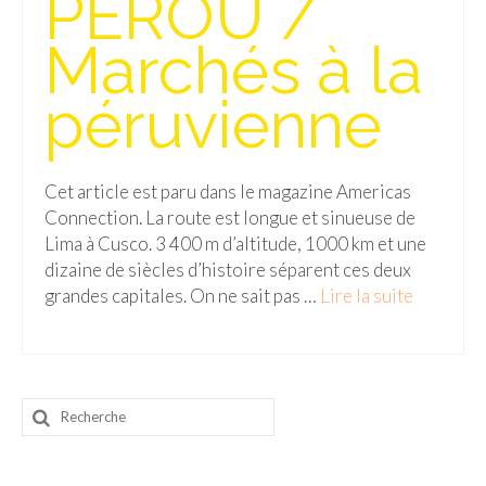
PEROU /
FRANCE
Marchés à la
– Nice
– Paris
péruvienne
– La Réunion
JAPON
Cet article est paru dans le magazine Americas
Connection. La route est longue et sinueuse de
– Osaka
Lima à Cusco. 3 400 m d’altitude, 1000 km et une
dizaine de siècles d’histoire séparent ces deux
PÉROU
grandes capitales. On ne sait pas …
Lire la suite­­
PORTUGAL
USA
– Los Angeles
Rechercher
:
VIETNAM