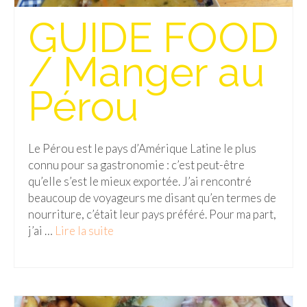
GUIDE FOOD
Quy Nhon
EUROPE
/ Manger au
France
Pérou
La Réunion
Paris
Le Pérou est le pays d’Amérique Latine le plus
connu pour sa gastronomie : c’est peut-être
Poitou
qu’elle s’est le mieux exportée. J’ai rencontré
Saint-Malo
beaucoup de voyageurs me disant qu’en termes de
nourriture, c’était leur pays préféré. Pour ma part,
Savoie
j’ai …
Lire la suite­­
Vendée
Allemagne
Berlin