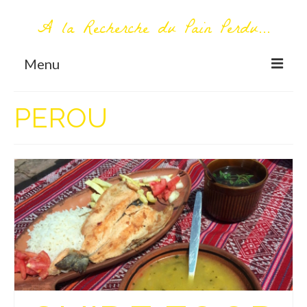
A la Recherche du Pain Perdu...
Menu
TOUT COMMENCE ICI
PEROU
Première visite – A propos
Me contacter
AUTOUR DU MONDE
AFRIQUE
La Réunion
AMERIQUE DU SUD
Bolivie