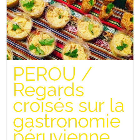
Beijing
Guilin & Yangshuo
Xi’An
Corée du Sud
Japon
PEROU /
Fukuoka
Regards
Kamakura
croisés sur la
Kyoto
Mont Fuji
gastronomie
Nikko
péruvienne
Tokyo