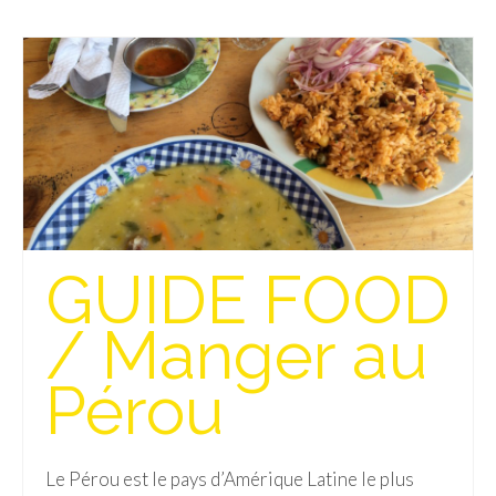
Munich
Danemark
Copenhague
Portugal
Lisbonne
Royaume-Uni
GUIDE FOOD
GUIDES FOOD
/ Manger au
ALLEMAGNE
Pérou
– Berlin
– Munich
Le Pérou est le pays d’Amérique Latine le plus