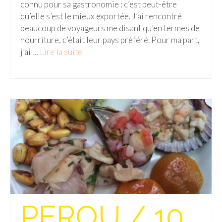
BOLIVIE
connu pour sa gastronomie : c’est peut-être
qu’elle s’est le mieux exportée. J’ai rencontré
– Sucre
beaucoup de voyageurs me disant qu’en termes de
nourriture, c’était leur pays préféré. Pour ma part,
CHILI
j’ai …
Lire la suite­­
CHINE
– Beijing
– Guilin
– Xi’an
CORÉE DU SUD
– Séoul
DANEMARK
PEROU / 10
– Copenhague