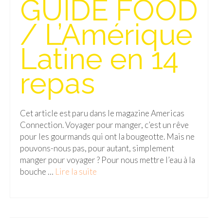
GUIDE FOOD
Isla del Sol
/ L’Amérique
Lac Titicaca
Latine en 14
Salar d’Uyuni
repas
Sucre
Chili
Cet article est paru dans le magazine Americas
Paraguay
Connection. Voyager pour manger, c’est un rêve
Pérou
pour les gourmands qui ont la bougeotte. Mais ne
pouvons-nous pas, pour autant, simplement
Lac Titicaca
manger pour voyager ? Pour nous mettre l’eau à la
bouche …
Lire la suite­­
Machu Picchu
ASIE
Chine