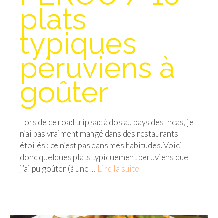
FRANCE
plats
– Nice
typiques
– Paris
péruviens à
– La Réunion
goûter
JAPON
– Osaka
Lors de ce road trip sac à dos au pays des Incas, je
PÉROU
n’ai pas vraiment mangé dans des restaurants
PORTUGAL
étoilés : ce n’est pas dans mes habitudes. Voici
donc quelques plats typiquement péruviens que
USA
j’ai pu goûter (à une …
Lire la suite­­
– Los Angeles
VIETNAM