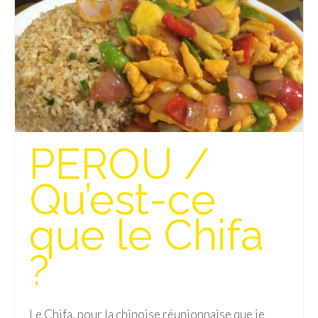
– Hanoi
– Hué & Hoi An
– Quy Nhon
BONNES ADRESSES
BERLIN
PEROU /
Restos asiatiques
Marchés
Qu’est-ce
CHIANG MAI
que le Chifa
Cafés
?
HANOI
Cafés insolites
Le Chifa, pour la chinoise réunionnaise que je