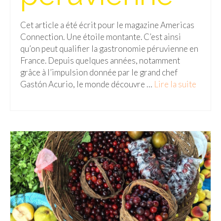
Malaisie
Cet article a été écrit pour le magazine Americas
Connection. Une étoile montante. C’est ainsi
Cameron Highlands
qu’on peut qualifier la gastronomie péruvienne en
Penang
France. Depuis quelques années, notamment
grâce à l’impulsion donnée par le grand chef
Singapour
Gastón Acurio, le monde découvre …
Lire la suite­­
Vietnam
Baie d’Halong
Hanoi
Hué
Mai Chau
Mu Cang Chai
Ninh Binh