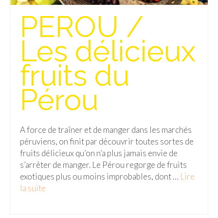
PEROU /
Quy Nhon
EUROPE
Les délicieux
France
fruits du
La Réunion
Pérou
Paris
Poitou
A force de traîner et de manger dans les marchés
Saint-Malo
péruviens, on finit par découvrir toutes sortes de
fruits délicieux qu’on n’a plus jamais envie de
Savoie
s’arrêter de manger. Le Pérou regorge de fruits
exotiques plus ou moins improbables, dont …
Lire
Vendée
la suite­­
Allemagne
Berlin