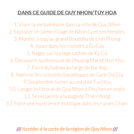
Beijing
DANS CE GUIDE DE QUY NHON/TUY HOA
Guilin & Yangshuo
1. Vivre la vie balnéaire dans la ville de Quy Nhon
2. Explorer le calme village de Nhon Ly et ses temples
Xi’An
3. Monter jusqu’au grand Bouddha de Linh Phong
4. Jouer dans les rochers à Eo Gio
Corée du Sud
5. Nager sur la plage cachée de Ky Co
Japon
6. Découvrir la péninsule de Phuong Mai et Hon Kho
7. Faire du bateau au large de Bai Xep
Fukuoka
8. Admirer les colonnes basaltiques de Ganh Da Dia
9. Surplomber la mer au nord de Tuy Hoa
Kamakura
10. Longer le littoral de Quy Nhon à Phu Yen en moto
Kyoto
11. Se recueillir à la pagode Thien Hung
12. Faire une expérience mystique dans les ruines Cham
Mont Fuji
Nikko
///
Accéder à la carte de la région de Quy Nhon
///
Tokyo