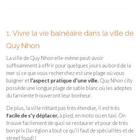
Malaisie
Cameron Highlands
1. Vivre la vie balnéaire dans la ville de
Penang
Quy Nhon
Singapour
La ville de Quy Nhon elle-même peut-avoir
Vietnam
suffisamment à offrir pour quelques jours au bord de la
mer si ce que vous recherchez est une plage où vous
Baie d’Halong
baigner et
l’aspect pratique d’une ville.
Quy Nhon city
Hanoi
possède une longue plage de sable blanc où les adeptes
du farniente trouveront leur bonheur.
Hué
De plus, la ville n’étant pas très étendue, il est très
Mai Chau
facile de s’y déplacer,
à pied, en moto ou en taxi. On
trouve facilement de quoi se restaurer et pour de très
Mu Cang Chai
bon prix (la région a tout ce qu’il faut de spécialités et de
street food) !
Ninh Binh