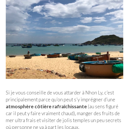
FRANCE
– Nice
– Paris
– La Réunion
JAPON
– Osaka
PÉROU
PORTUGAL
Si je vous conseille de vous attarder à Nhon Ly, c’est
USA
principalement parce qu’on peut s’y imprégner d’une
atmosphère côtière rafraîchissante
(au sens figuré
– Los Angeles
car il peut y faire vraiment chaud), manger des fruits de
VIETNAM
mer ultra frais et visiter de jolis temples un peu secrets
où personne ne va à part les locaux.