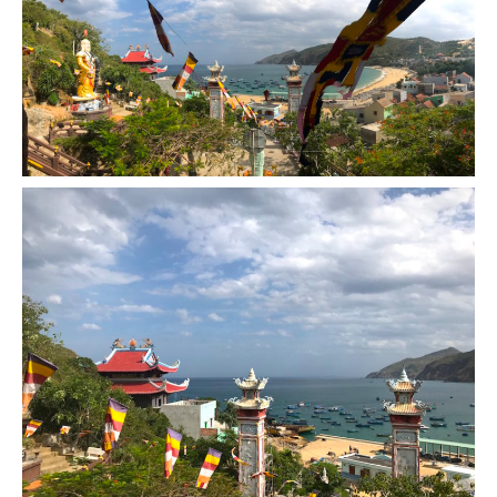
Cafés avec vue sur lac
LONDRES
Marchés
Cafés
PARIS
Restos chinois
Restos coréens
Restos japonais
Restos vietnamiens