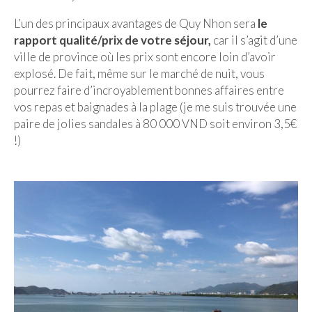
L’un des principaux avantages de Quy Nhon sera
le
Quy Nhon
rapport qualité/prix de votre séjour,
car il s’agit d’une
EUROPE
ville de province où les prix sont encore loin d’avoir
explosé. De fait, même sur le marché de nuit, vous
France
pourrez faire d’incroyablement bonnes affaires entre
vos repas et baignades à la plage (je me suis trouvée une
La Réunion
paire de jolies sandales à 80 000 VND soit environ 3,5€
Paris
!)
Poitou
Saint-Malo
Savoie
Vendée
Allemagne
Berlin