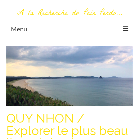
A la Recherche du Pain Perdu...
Menu
TOUT COMMENCE ICI
Première visite – A propos
Me contacter
AUTOUR DU MONDE
AFRIQUE
La Réunion
QUY NHON /
AMERIQUE DU SUD
Explorer le plus beau
Bolivie