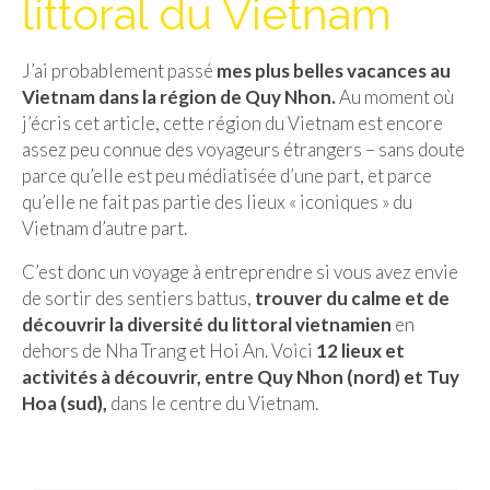
littoral du Vietnam
Isla del Sol
J’ai probablement passé
mes plus belles vacances au
Lac Titicaca
Vietnam dans la région de Quy Nhon.
Au moment où
Salar d’Uyuni
j’écris cet article, cette région du Vietnam est encore
assez peu connue des voyageurs étrangers – sans doute
Sucre
parce qu’elle est peu médiatisée d’une part, et parce
qu’elle ne fait pas partie des lieux « iconiques » du
Chili
Vietnam d’autre part.
Paraguay
C’est donc un voyage à entreprendre si vous avez envie
de sortir des sentiers battus,
trouver du calme et de
Pérou
découvrir la diversité du littoral vietnamien
en
Lac Titicaca
dehors de Nha Trang et Hoi An. Voici
12 lieux et
activités à découvrir, entre Quy Nhon (nord) et Tuy
Machu Picchu
Hoa (sud),
dans le centre du Vietnam.
ASIE
Chine