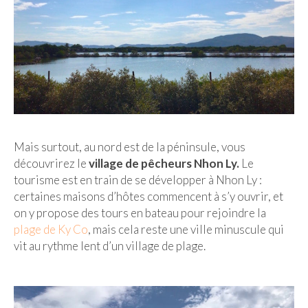
BOLIVIE
– Sucre
CHILI
CHINE
– Beijing
– Guilin
Mais surtout, au nord est de la péninsule, vous
découvrirez le
village de pêcheurs Nhon Ly.
Le
– Xi’an
tourisme est en train de se développer à Nhon Ly :
certaines maisons d’hôtes commencent à s’y ouvrir, et
CORÉE DU SUD
on y propose des tours en bateau pour rejoindre la
– Séoul
plage de Ky Co
, mais cela reste une ville minuscule qui
vit au rythme lent d’un village de plage.
DANEMARK
– Copenhague