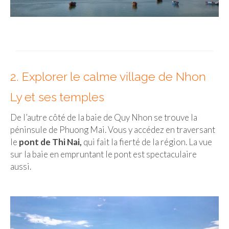
Munich
Danemark
Copenhague
2. Explorer le calme village de Nhon
Portugal
Ly et ses temples
Lisbonne
De l’autre côté de la baie de Quy Nhon se trouve la
Royaume-Uni
péninsule de Phuong Mai. Vous y accédez en traversant
le
pont de Thi Nai,
qui fait la fierté de la région. La vue
GUIDES FOOD
sur la baie en empruntant le pont est spectaculaire
aussi.
ALLEMAGNE
– Berlin
– Munich