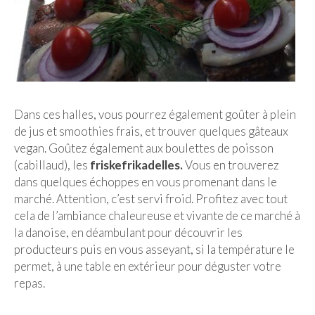
– Hanoi
– Hué & Hoi An
– Quy Nhon
BONNES ADRESSES
Dans ces halles, vous pourrez également goûter à plein
BERLIN
de jus et smoothies frais, et trouver quelques gâteaux
vegan. Goûtez également aux boulettes de poisson
Restos asiatiques
(cabillaud), les
friskefrikadelles.
Vous en trouverez
Marchés
dans quelques échoppes en vous promenant dans le
marché. Attention, c’est servi froid. Profitez avec tout
CHIANG MAI
cela de l’ambiance chaleureuse et vivante de ce marché à
la danoise, en déambulant pour découvrir les
Cafés
producteurs puis en vous asseyant, si la température le
HANOI
permet, à une table en extérieur pour déguster votre
repas.
Cafés insolites