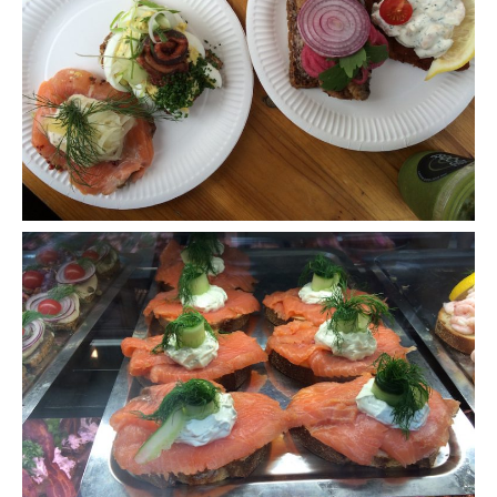
Malaisie
Cameron Highlands
Penang
Singapour
Vietnam
Baie d’Halong
Hanoi
Hué
Mai Chau
Mu Cang Chai
Ninh Binh