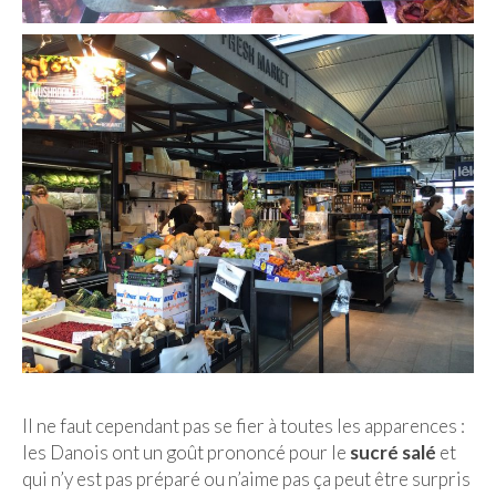
Quy Nhon
EUROPE
France
La Réunion
Paris
Poitou
Saint-Malo
Savoie
Vendée
Il ne faut cependant pas se fier à toutes les apparences :
Allemagne
les Danois ont un goût prononcé pour le
sucré salé
et
qui n’y est pas préparé ou n’aime pas ça peut être surpris
Berlin