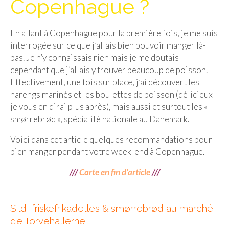
Copenhague ?
Isla del Sol
En allant à Copenhague pour la première fois, je me suis
Lac Titicaca
interrogée sur ce que j’allais bien pouvoir manger là-
Salar d’Uyuni
bas. Je n’y connaissais rien mais je me doutais
cependant que j’allais y trouver beaucoup de poisson.
Sucre
Effectivement, une fois sur place, j’ai découvert les
harengs marinés et les boulettes de poisson (délicieux –
Chili
je vous en dirai plus après), mais aussi et surtout les «
smørrebrød », spécialité nationale au Danemark.
Paraguay
Voici dans cet article quelques recommandations pour
Pérou
bien manger pendant votre week-end à Copenhague.
Lac Titicaca
///
Carte en fin d’article
///
Machu Picchu
ASIE
Sild, friskefrikadelles & smørrebrød au marché
de Torvehallerne
Chine