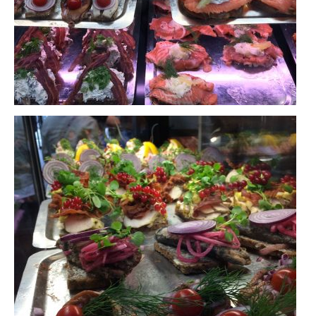
FRANCE
– Nice
– Paris
– La Réunion
JAPON
– Osaka
PÉROU
PORTUGAL
USA
– Los Angeles
VIETNAM