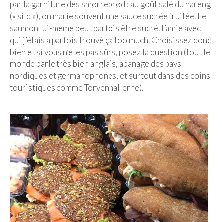
par la garniture des smørrebrød : au goût salé du hareng
(« sild »), on marie souvent une sauce sucrée fruitée. Le
Munich
saumon lui-même peut parfois être sucré. L’amie avec
qui j’étais a parfois trouvé ça too much. Choisissez donc
Danemark
bien et si vous n’êtes pas sûrs, posez la question (tout le
Copenhague
monde parle très bien anglais, apanage des pays
nordiques et germanophones, et surtout dans des coins
Portugal
touristiques comme Torvenhallerne).
Lisbonne
Royaume-Uni
GUIDES FOOD
ALLEMAGNE
– Berlin
– Munich