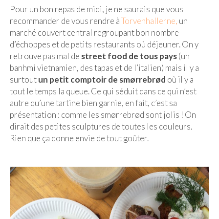
Pour un bon repas de midi, je ne saurais que vous
Beijing
recommander de vous rendre à
Torvenhallerne,
un
marché couvert central regroupant bon nombre
Guilin & Yangshuo
d’échoppes et de petits restaurants où déjeuner. On y
Xi’An
retrouve pas mal de
street food de tous pays
(un
banhmi vietnamien, des tapas et de l’italien) mais il y a
Corée du Sud
surtout
un petit comptoir de smørrebrød
où il y a
tout le temps la queue. Ce qui séduit dans ce qui n’est
Japon
autre qu’une tartine bien garnie, en fait, c’est sa
présentation : comme les smørrebrød sont jolis ! On
Fukuoka
dirait des petites sculptures de toutes les couleurs.
Kamakura
Rien que ça donne envie de tout goûter.
Kyoto
Mont Fuji
Nikko
Tokyo