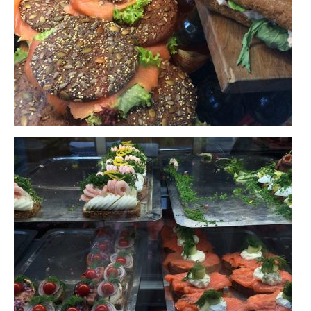
BOLIVIE
– Sucre
CHILI
CHINE
– Beijing
– Guilin
– Xi’an
CORÉE DU SUD
– Séoul
DANEMARK
– Copenhague