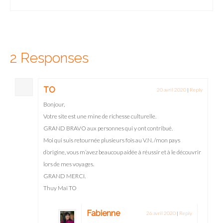
des villes préférées des backpackers..
2 Responses
TO
20 avril 2020
|
Reply
Bonjour,
Votre site est une mine de richesse culturelle.
GRAND BRAVO aux personnes qui y ont contribué.
Moi qui suis retournée plusieurs fois au V.N. /mon pays
d’origine, vous m’avez beaucoup aidée à réussir et à le découvrir
lors de mes voyages.
GRAND MERCI.
Thuy Mai TO
Fabienne
26 avril 2020
|
Reply