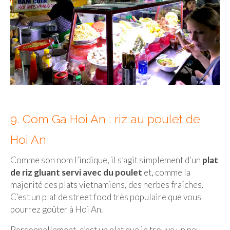
9. Com Ga Hoi An : riz au poulet de
Hoi An
Comme son nom l’indique, il s’agit simplement d’un
plat
de riz gluant servi avec du poulet
et, comme la
majorité des plats vietnamiens, des herbes fraîches.
C’est un plat de street food très populaire que vous
pourrez goûter à Hoi An.
Personnellement, c’est un plat que je trouve un peu