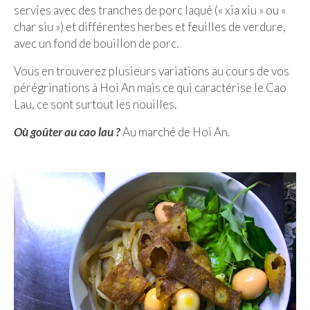
servies avec des tranches de porc laqué (« xia xiu » ou «
Malaisie
char siu ») et différentes herbes et feuilles de verdure,
avec un fond de bouillon de porc.
Cameron Highlands
Vous en trouverez plusieurs variations au cours de vos
Penang
pérégrinations à Hoi An mais ce qui caractérise le Cao
Lau, ce sont surtout les nouilles.
Singapour
Où goûter au cao lau ?
Au marché de Hoi An.
Vietnam
Baie d’Halong
Hanoi
Hué
Mai Chau
Mu Cang Chai
Ninh Binh