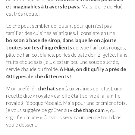
et imaginables à travers le pays.
Mais le ché de Hué
est très réputé.
Le ché peut sembler déroutant pour qui n’est pas
familier des cuisines asiatiques. Il consiste en une
boisson à base de sirop, dans laquelle on ajoute
toutes sortes d’ingrédients
de type haricots rouges,
pâte de haricot blancs, perles de pâte de riz, gelée, flans,
fruits et que sais-je… c’est un peu une soupe sucrée,
servie chaude ou froide.
A Hué, on dit qu’il y a près de
40 types de ché différents !
Mon préféré :
ché hat sen
(aux graines de lotus), une
recette dite « royale » car elle était servie à la famille
royale à l’époque féodale. Mais pour une première fois,
je vous suggère de goûter au
« ché thap cam »
, qui
signifie « mixte ». On vous servira un peu de tout dans
votre dessert.