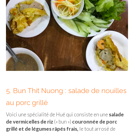
Cafés avec vue sur lac
LONDRES
Marchés
Cafés
PARIS
Restos chinois
Restos coréens
Restos japonais
5. Bun Thit Nuong : salade de nouilles
au porc grillé
Restos vietnamiens
Voici une spécialité de Hué qui consiste en une
salade
de vermicelles de riz
(« bun »)
couronnée de porc
grillé et de légumes râpés frais,
le tout arrosé de