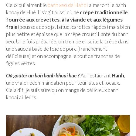
– Hanoi
Ceux qui aiment le
banh xeo de Hanoi
aimeront le banh
khoay de Hué. Il s’agit aussi d’une
crêpe traditionnelle
– Hué & Hoi An
fourrée aux crevettes, à la viande et aux légumes
frais
(pousses de soja, laitue, carottes râpées) mais bien
– Quy Nhon
plus petite et épaisse que la crêpe croustillante du banh
BONNES ADRESSES
xeo. Une fois préparée, on trempe ensuite la crêpe dans
une sauce à base de foie de porc (franchement
BERLIN
délicieuse) et on accompagne le tout de tranches de
figues vertes.
Restos asiatiques
Où goûter un bon banh khoai hue ?
Au restaurant
Hanh,
Marchés
une vraie recommandation pour touristes et locaux.
CHIANG MAI
Cela dit, je suis sûre qu’on mange de délicieux banh
khoai ailleurs.
Cafés
HANOI
Cafés insolites