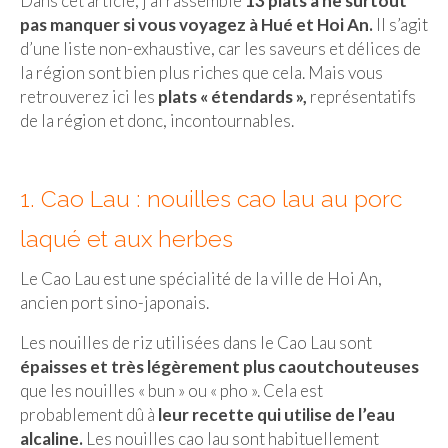
Dans cet article, j’ai rassemblé
13 plats à ne surtout
pas manquer si vous voyagez à Hué et Hoi An.
Il s’agit
Beijing
d’une liste non-exhaustive, car les saveurs et délices de
la région sont bien plus riches que cela. Mais vous
Guilin & Yangshuo
retrouverez ici les
plats « étendards »,
représentatifs
Xi’An
de la région et donc, incontournables.
Corée du Sud
1. Cao Lau : nouilles cao lau au porc
Japon
laqué et aux herbes
Fukuoka
Kamakura
Le Cao Lau est une spécialité de la ville de Hoi An,
ancien port sino-japonais.
Kyoto
Les nouilles de riz utilisées dans le Cao Lau sont
Mont Fuji
épaisses et très légèrement plus caoutchouteuses
que les nouilles « bun » ou « pho ». Cela est
Nikko
probablement dû à
leur recette qui utilise de l’eau
alcaline.
Les nouilles cao lau sont habituellement
Tokyo