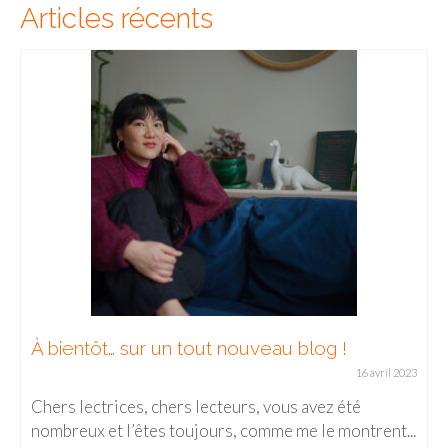
Articles récents
u blog !
CHIANG MAI / Où prendre un c
vieille ville ?
16 avril 2023
us avez été
 me le montrent...
Dans le nord de la Thaïlande, Chiang M