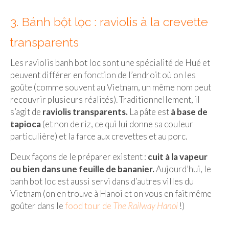
BOLIVIE
3. Bánh bột lọc : raviolis à la crevette
– Sucre
transparents
CHILI
Les raviolis banh bot loc sont une spécialité de Hué et
CHINE
peuvent différer en fonction de l’endroit où on les
– Beijing
goûte (comme souvent au Vietnam, un même nom peut
recouvrir plusieurs réalités). Traditionnellement, il
– Guilin
s’agit de
raviolis transparents.
La pâte est
à base de
tapioca
(et non de riz, ce qui lui donne sa couleur
– Xi’an
particulière) et la farce aux crevettes et au porc.
CORÉE DU SUD
Deux façons de le préparer existent :
cuit à la vapeur
– Séoul
ou bien dans une feuille de bananier.
Aujourd’hui, le
banh bot loc est aussi servi dans d’autres villes du
DANEMARK
Vietnam (on en trouve à Hanoi et on vous en fait même
goûter dans le
food tour de
The Railway Hanoi
!)
– Copenhague