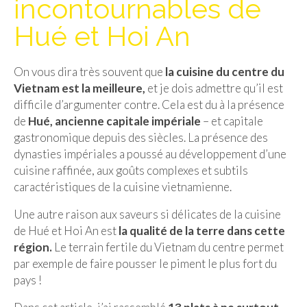
incontournables de
Isla del Sol
Hué et Hoi An
Lac Titicaca
On vous dira très souvent que
la cuisine du centre du
Salar d’Uyuni
Vietnam est la meilleure,
et je dois admettre qu’il est
Sucre
difficile d’argumenter contre. Cela est du à la présence
de
Hué, ancienne capitale impériale
– et capitale
Chili
gastronomique depuis des siècles. La présence des
dynasties impériales a poussé au développement d’une
Paraguay
cuisine raffinée, aux goûts complexes et subtils
caractéristiques de la cuisine vietnamienne.
Pérou
Une autre raison aux saveurs si délicates de la cuisine
Lac Titicaca
de Hué et Hoi An est
la qualité de la terre dans cette
Machu Picchu
région.
Le terrain fertile du Vietnam du centre permet
par exemple de faire pousser le piment le plus fort du
ASIE
pays !
Chine