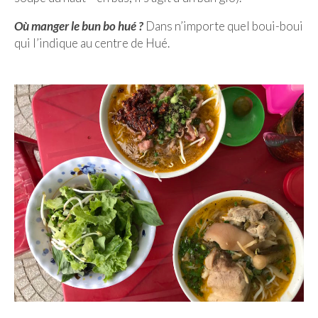
Où manger le bun bo hué ?
Dans n’importe quel boui-boui
Munich
qui l’indique au centre de Hué.
Danemark
Copenhague
Portugal
Lisbonne
Royaume-Uni
GUIDES FOOD
ALLEMAGNE
– Berlin
– Munich