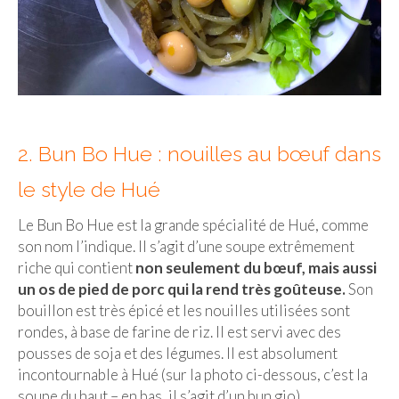
Quy Nhon
EUROPE
France
La Réunion
2. Bun Bo Hue : nouilles au bœuf dans
Paris
le style de Hué
Poitou
Le Bun Bo Hue est la grande spécialité de Hué, comme
son nom l’indique. Il s’agit d’une soupe extrêmement
Saint-Malo
riche qui contient
non seulement du bœuf, mais aussi
Savoie
un os de pied de porc qui la rend très goûteuse.
Son
bouillon est très épicé et les nouilles utilisées sont
Vendée
rondes, à base de farine de riz. Il est servi avec des
pousses de soja et des légumes. Il est absolument
Allemagne
incontournable à Hué (sur la photo ci-dessous, c’est la
soupe du haut – en bas, il s’agit d’un bun gio).
Berlin