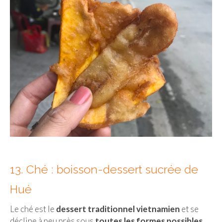
13. Ché : boisson-dessert sucrée de
Hué
Le ché est le
dessert traditionnel vietnamien
et se
décline à peu près sous
toutes les formes possibles