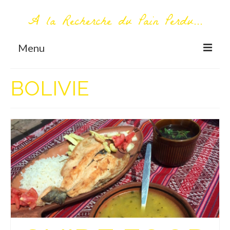
A la Recherche du Pain Perdu...
Menu
TOUT COMMENCE ICI
BOLIVIE
Première visite – A propos
Me contacter
AUTOUR DU MONDE
AFRIQUE
La Réunion
AMERIQUE DU SUD
Bolivie