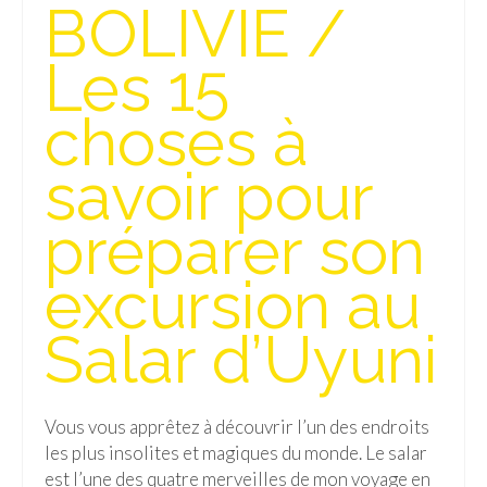
BOLIVIE /
Quy Nhon
Les 15
EUROPE
choses à
France
savoir pour
La Réunion
Paris
préparer son
Poitou
excursion au
Saint-Malo
Salar d’Uyuni
Savoie
Vendée
Vous vous apprêtez à découvrir l’un des endroits
Allemagne
les plus insolites et magiques du monde. Le salar
est l’une des quatre merveilles de mon voyage en
Berlin