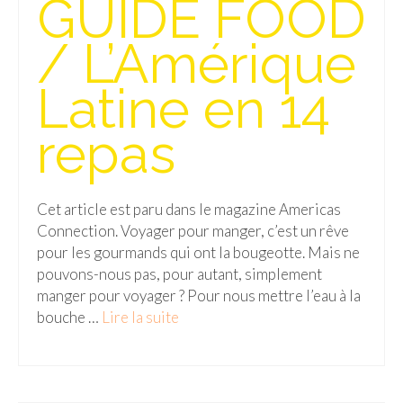
GUIDE FOOD
Isla del Sol
/ L’Amérique
Lac Titicaca
Latine en 14
Salar d’Uyuni
repas
Sucre
Chili
Cet article est paru dans le magazine Americas
Paraguay
Connection. Voyager pour manger, c’est un rêve
Pérou
pour les gourmands qui ont la bougeotte. Mais ne
pouvons-nous pas, pour autant, simplement
Lac Titicaca
manger pour voyager ? Pour nous mettre l’eau à la
bouche …
Lire la suite­­
Machu Picchu
ASIE
Chine