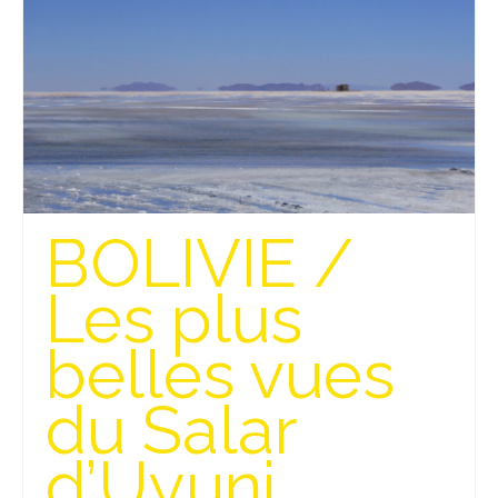
Beijing
Guilin & Yangshuo
Xi’An
Corée du Sud
Japon
BOLIVIE /
Fukuoka
Les plus
Kamakura
belles vues
Kyoto
Mont Fuji
du Salar
Nikko
d’Uyuni
Tokyo