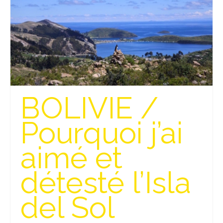
FRANCE
– Nice
– Paris
– La Réunion
JAPON
BOLIVIE /
– Osaka
Pourquoi j’ai
PÉROU
aimé et
PORTUGAL
USA
détesté l’Isla
– Los Angeles
del Sol
VIETNAM