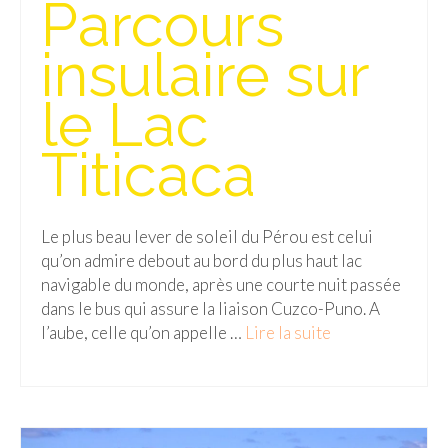
Parcours
BOLIVIE
– Sucre
insulaire sur
CHILI
le Lac
CHINE
Titicaca
– Beijing
– Guilin
Le plus beau lever de soleil du Pérou est celui
– Xi’an
qu’on admire debout au bord du plus haut lac
navigable du monde, après une courte nuit passée
CORÉE DU SUD
dans le bus qui assure la liaison Cuzco-Puno. A
– Séoul
l’aube, celle qu’on appelle …
Lire la suite­­
DANEMARK
– Copenhague