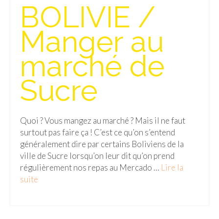
BOLIVIE /
Cafés avec vue sur lac
LONDRES
Manger au
Marchés
marché de
Cafés
Sucre
PARIS
Restos chinois
Quoi ? Vous mangez au marché ? Mais il ne faut
Restos coréens
surtout pas faire ça ! C’est ce qu’on s’entend
généralement dire par certains Boliviens de la
Restos japonais
ville de Sucre lorsqu’on leur dit qu’on prend
Restos vietnamiens
régulièrement nos repas au Mercado …
Lire la
suite­­