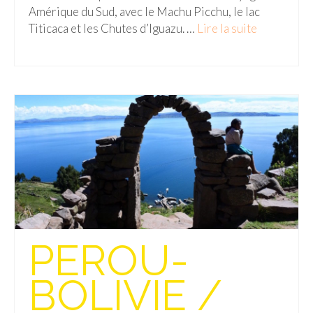
Amérique du Sud, avec le Machu Picchu, le lac
Titicaca et les Chutes d’Iguazu. …
Lire la suite­­
Munich
Danemark
Copenhague
Portugal
Lisbonne
Royaume-Uni
GUIDES FOOD
ALLEMAGNE
PEROU-
– Berlin
BOLIVIE /
– Munich