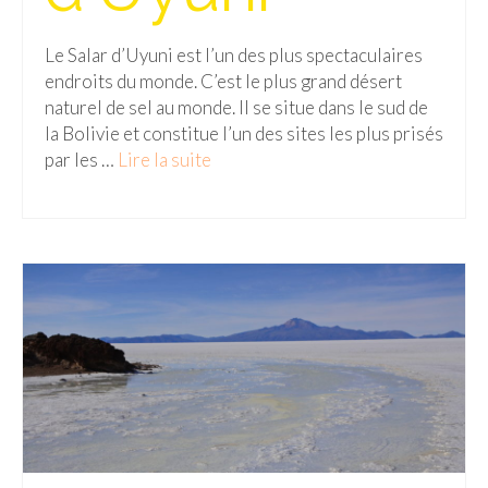
Malaisie
Le Salar d’Uyuni est l’un des plus spectaculaires
endroits du monde. C’est le plus grand désert
Cameron Highlands
naturel de sel au monde. Il se situe dans le sud de
Penang
la Bolivie et constitue l’un des sites les plus prisés
par les …
Lire la suite­­
Singapour
Vietnam
Baie d’Halong
Hanoi
Hué
Mai Chau
Mu Cang Chai
Ninh Binh