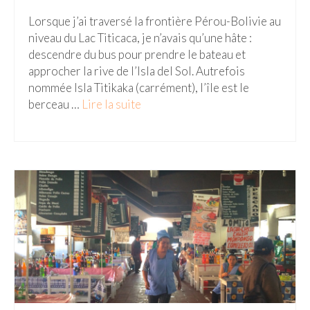
– Hanoi
Lorsque j’ai traversé la frontière Pérou-Bolivie au
– Hué & Hoi An
niveau du Lac Titicaca, je n’avais qu’une hâte :
descendre du bus pour prendre le bateau et
– Quy Nhon
approcher la rive de l’Isla del Sol. Autrefois
nommée Isla Titikaka (carrément), l’île est le
BONNES ADRESSES
berceau …
Lire la suite­­
BERLIN
Restos asiatiques
Marchés
CHIANG MAI
Cafés
HANOI
Cafés insolites