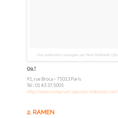
Une publication partagée par New Hokkaido (@
Où ?
91, rue Broca – 75013 Paris
Tél : 01 43 37 5005
http://www.restaurant-japonais-hokkaido.com/
2. RAMEN