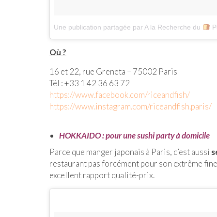
Une publication partagée par A la Recherche du
Perdu (@
Où ?
16 et 22, rue Greneta – 75002 Paris
Tél : +33 1 42 36 63 72
https://www.facebook.com/riceandfish/
https://www.instagram.com/riceandfish.paris/
HOKKAIDO : pour une sushi party à domicile
Parce que manger japonais à Paris, c’est aussi
s
restaurant pas forcément pour son extrême fines
excellent rapport qualité-prix.