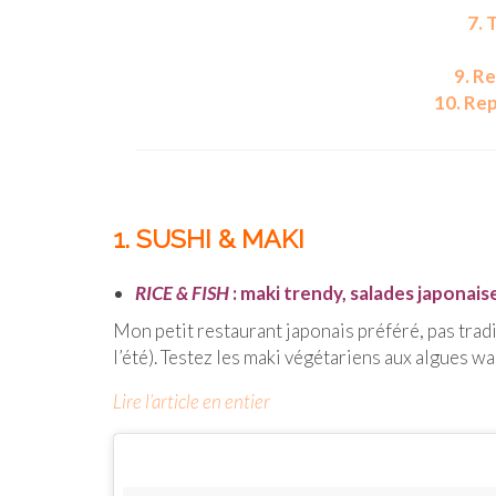
7. 
9. R
10. Re
1. SUSHI & MAKI
RICE & FISH
: maki trendy, salades japonaise
Mon petit restaurant japonais préféré, pas tradi
l’été). Testez les maki végétariens aux algues wa
Lire l’article en entier