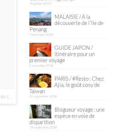
10 janvier 2019
MALAISIE / A la
découverte de l’île de
Penang
4 novembre 2018
GUIDE JAPON /
Itinéraire pour un
premier voyage
2 novembre 2018
PARIS / #Resto : Chez
Ajia, le goût cosy de
Taïwan
herchedupainperdu)
le
14 Sept. 2016 à 1h37 PDT
26 septembre 2018
Blogueur voyage : une
espèce en voie de
disparition
19 septembre 2018