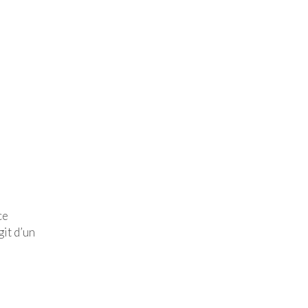
ce
git d’un