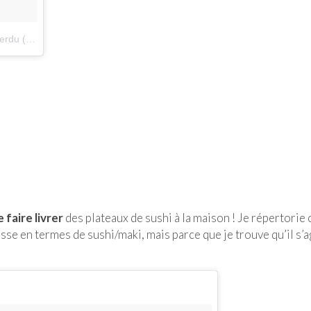
alarecherchedupainperdu)
le
21 Mai 2016 à 13h36 PDT
e faire livrer
des plateaux de sushi à la maison ! Je répertorie 
se en termes de sushi/maki, mais parce que je trouve qu’il s’a