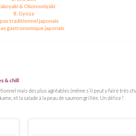
Takoyaki & Okonomiyaki
8.
Gyoza
epas traditionnel japonais
pas gastronomique japonais
s & chill
tionnel mais des plus agréables (même s’il peut y faire très c
kame, et la salade à la peau de saumon grillée. Un délice !