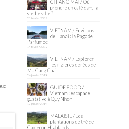
CHIANG MAI / Où
prendre un café dans la
vieille ville ?
21 février 2019
VIETNAM / Environs
de Hanoï : la Pagode
Parfumée
14 février 2019
VIETNAM / Explorer
les rizières dorées de
Mu Cang Chai
24 janvier 2019
haud
GUIDE FOOD /
Vietnam : escapade
gustative à Quy Nhon
17 janvier 2019
MALAISIE / Les
plantations de thé de
Cameron Highlands