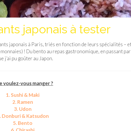
nts japonais à tester
nts japonais à Paris, triés en fonction de leurs spécialités – e
es-monnaies) ! Du bento au repas gastronomique, en passant par
e j’ai pu goûter au Japon.
 voulez-vous manger ?
1. Sushi & Maki
2. Ramen
3. Udon
. Donburi & Katsudon
5. Bento
6. Chirashi