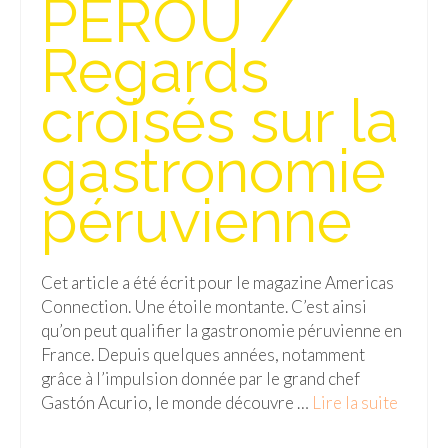
PEROU /
Isla del Sol
Regards
Lac Titicaca
croisés sur la
Salar d’Uyuni
gastronomie
Sucre
Chili
péruvienne
Paraguay
Pérou
Cet article a été écrit pour le magazine Americas
Connection. Une étoile montante. C’est ainsi
Lac Titicaca
qu’on peut qualifier la gastronomie péruvienne en
France. Depuis quelques années, notamment
Machu Picchu
grâce à l’impulsion donnée par le grand chef
ASIE
Gastón Acurio, le monde découvre …
Lire la suite­­
Chine