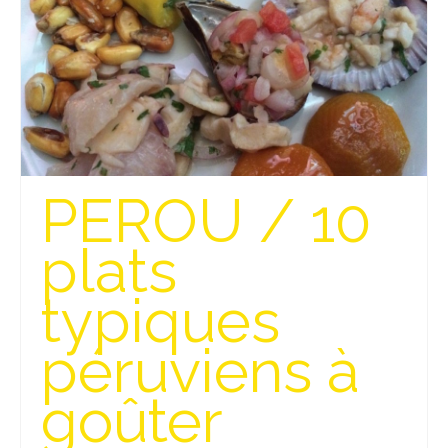
Munich
Danemark
Copenhague
Portugal
PEROU / 10
Lisbonne
Royaume-Uni
plats
GUIDES FOOD
typiques
ALLEMAGNE
péruviens à
– Berlin
goûter
– Munich