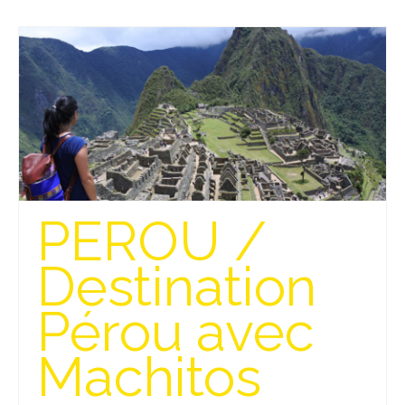
PEROU /
Destination
Pérou avec
Machitos