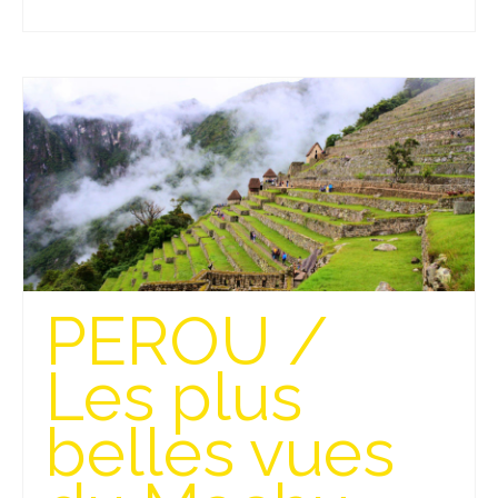
– Hanoi
– Hué & Hoi An
– Quy Nhon
BONNES ADRESSES
BERLIN
Restos asiatiques
Marchés
PEROU /
CHIANG MAI
Les plus
Cafés
HANOI
belles vues
Cafés insolites