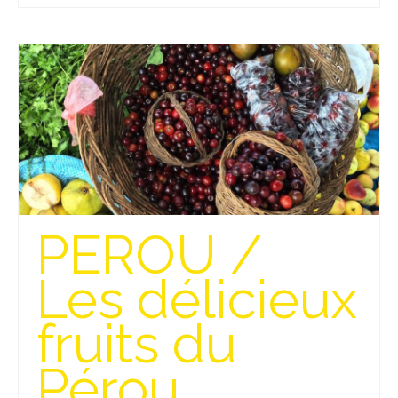
Beijing
Guilin & Yangshuo
Xi’An
Corée du Sud
Japon
Fukuoka
PEROU /
Kamakura
Les délicieux
Kyoto
Mont Fuji
fruits du
Nikko
Pérou
Tokyo