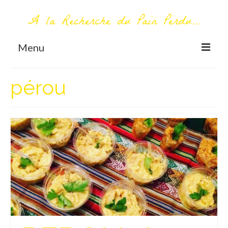
A la Recherche du Pain Perdu...
Menu
TOUT COMMENCE ICI
pérou
Première visite – A propos
Me contacter
AUTOUR DU MONDE
AFRIQUE
La Réunion
AMERIQUE DU SUD
Bolivie