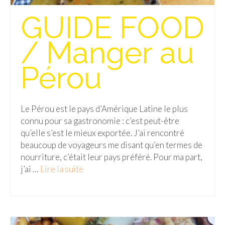
GUIDE FOOD
Quy Nhon
EUROPE
/ Manger au
France
Pérou
La Réunion
Paris
Le Pérou est le pays d’Amérique Latine le plus
connu pour sa gastronomie : c’est peut-être
Poitou
qu’elle s’est le mieux exportée. J’ai rencontré
Saint-Malo
beaucoup de voyageurs me disant qu’en termes de
nourriture, c’était leur pays préféré. Pour ma part,
Savoie
j’ai …
Lire la suite­­
Vendée
Allemagne
Berlin