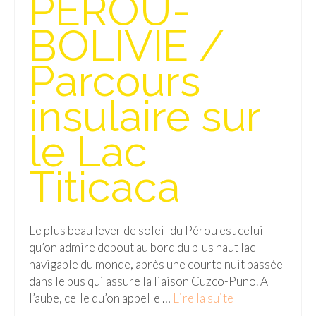
PEROU-
FRANCE
BOLIVIE /
– Nice
– Paris
Parcours
– La Réunion
insulaire sur
JAPON
le Lac
– Osaka
Titicaca
PÉROU
PORTUGAL
Le plus beau lever de soleil du Pérou est celui
USA
qu’on admire debout au bord du plus haut lac
navigable du monde, après une courte nuit passée
– Los Angeles
dans le bus qui assure la liaison Cuzco-Puno. A
VIETNAM
l’aube, celle qu’on appelle …
Lire la suite­­