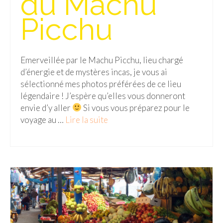
du Machu
Cafés avec vue sur lac
Picchu
LONDRES
Marchés
Emerveillée par le Machu Picchu, lieu chargé
Cafés
d’énergie et de mystères incas, je vous ai
sélectionné mes photos préférées de ce lieu
PARIS
légendaire ! J’espère qu’elles vous donneront
envie d’y aller
Si vous vous préparez pour le
Restos chinois
voyage au …
Lire la suite­­
Restos coréens
Restos japonais
Restos vietnamiens