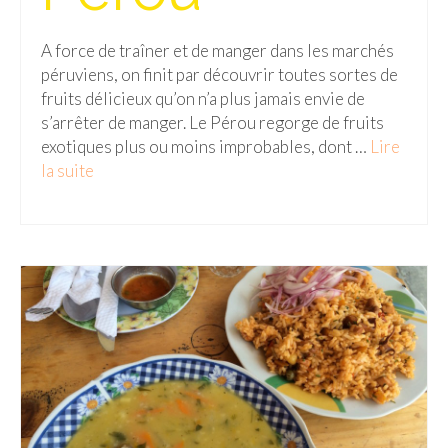
Malaisie
A force de traîner et de manger dans les marchés
péruviens, on finit par découvrir toutes sortes de
Cameron Highlands
fruits délicieux qu’on n’a plus jamais envie de
Penang
s’arrêter de manger. Le Pérou regorge de fruits
exotiques plus ou moins improbables, dont …
Lire
Singapour
la suite­­
Vietnam
Baie d’Halong
Hanoi
Hué
Mai Chau
Mu Cang Chai
Ninh Binh