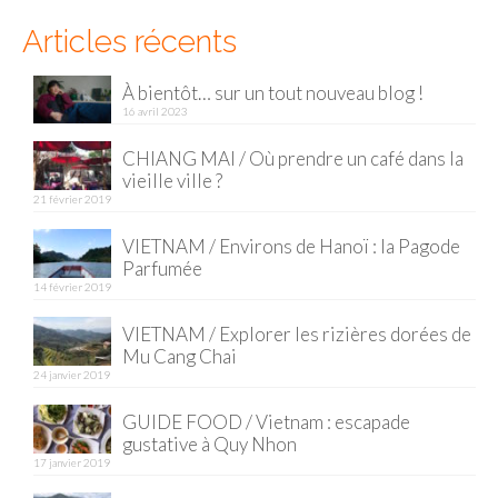
Articles récents
Munich
Danemark
À bientôt… sur un tout nouveau blog !
16 avril 2023
Copenhague
CHIANG MAI / Où prendre un café dans la
vieille ville ?
Portugal
21 février 2019
Lisbonne
VIETNAM / Environs de Hanoï : la Pagode
Parfumée
Royaume-Uni
14 février 2019
GUIDES FOOD
VIETNAM / Explorer les rizières dorées de
Mu Cang Chai
ALLEMAGNE
24 janvier 2019
– Berlin
GUIDE FOOD / Vietnam : escapade
gustative à Quy Nhon
– Munich
17 janvier 2019