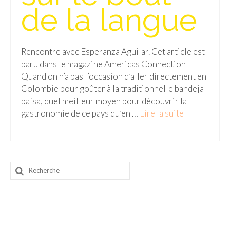
de la langue
Malaisie
Cameron Highlands
Rencontre avec Esperanza Aguilar. Cet article est
Penang
paru dans le magazine Americas Connection
Quand on n’a pas l’occasion d’aller directement en
Singapour
Colombie pour goûter à la traditionnelle bandeja
paísa, quel meilleur moyen pour découvrir la
Vietnam
gastronomie de ce pays qu’en …
Lire la suite­­
Baie d’Halong
Hanoi
Hué
Rechercher
:
Mai Chau
Mu Cang Chai
Ninh Binh