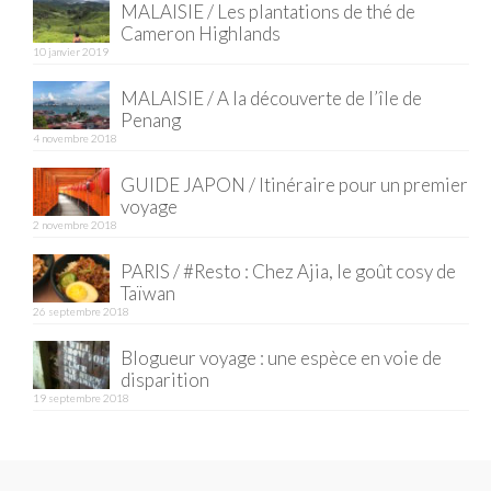
BOLIVIE
MALAISIE / Les plantations de thé de
Cameron Highlands
– Sucre
10 janvier 2019
CHILI
MALAISIE / A la découverte de l’île de
Penang
CHINE
4 novembre 2018
– Beijing
GUIDE JAPON / Itinéraire pour un premier
voyage
– Guilin
2 novembre 2018
PARIS / #Resto : Chez Ajia, le goût cosy de
– Xi’an
Taïwan
26 septembre 2018
CORÉE DU SUD
Blogueur voyage : une espèce en voie de
– Séoul
disparition
19 septembre 2018
DANEMARK
– Copenhague