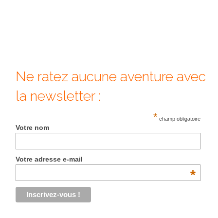
Quy Nhon
EUROPE
France
Ne ratez aucune aventure avec
La Réunion
la newsletter :
Paris
*
Poitou
champ obligatoire
Votre nom
Saint-Malo
Savoie
Votre adresse e-mail
*
Vendée
Allemagne
Berlin