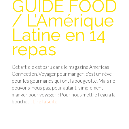
GUIDE FOOD
Isla del Sol
/ L’Amérique
Lac Titicaca
Latine en 14
Salar d’Uyuni
repas
Sucre
Chili
Cet article est paru dans le magazine Americas
Paraguay
Connection. Voyager pour manger, c’est un rêve
Pérou
pour les gourmands qui ont la bougeotte. Mais ne
pouvons-nous pas, pour autant, simplement
Lac Titicaca
manger pour voyager ? Pour nous mettre l’eau à la
bouche …
Lire la suite­­
Machu Picchu
ASIE
Chine