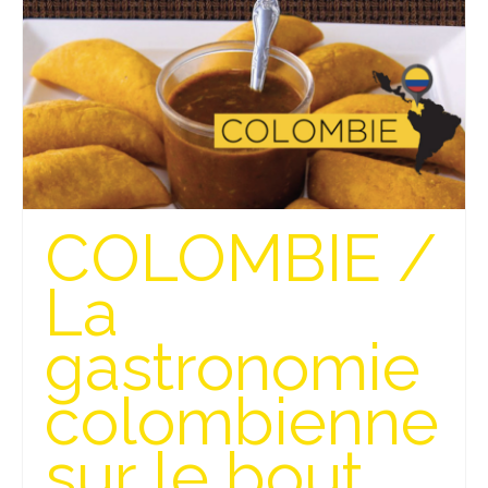
Beijing
Guilin & Yangshuo
Xi’An
Corée du Sud
Japon
COLOMBIE /
Fukuoka
La
Kamakura
gastronomie
Kyoto
Mont Fuji
colombienne
Nikko
sur le bout
Tokyo