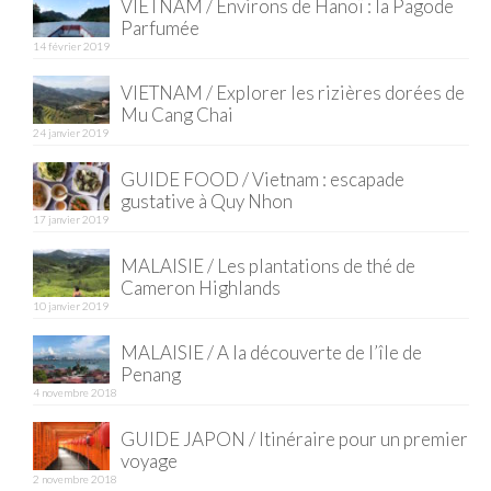
VIETNAM / Environs de Hanoï : la Pagode
Parfumée
Quy Nhon
14 février 2019
EUROPE
VIETNAM / Explorer les rizières dorées de
Mu Cang Chai
France
24 janvier 2019
La Réunion
GUIDE FOOD / Vietnam : escapade
gustative à Quy Nhon
Paris
17 janvier 2019
Poitou
MALAISIE / Les plantations de thé de
Cameron Highlands
Saint-Malo
10 janvier 2019
MALAISIE / A la découverte de l’île de
Savoie
Penang
4 novembre 2018
Vendée
GUIDE JAPON / Itinéraire pour un premier
Allemagne
voyage
2 novembre 2018
Berlin