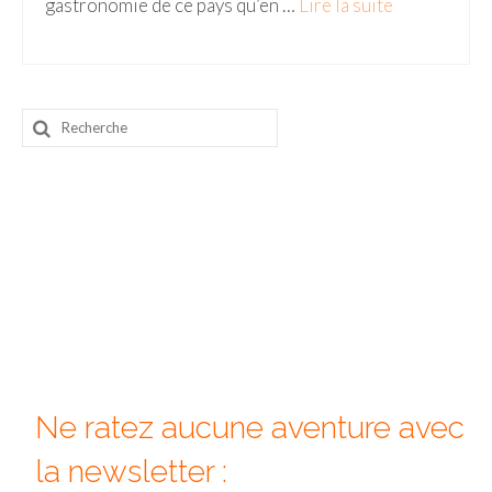
gastronomie de ce pays qu’en …
Lire la suite­­
Beijing
Guilin & Yangshuo
Rechercher
Xi’An
:
Corée du Sud
Japon
Fukuoka
Kamakura
Kyoto
Mont Fuji
Ne ratez aucune aventure avec
Nikko
la newsletter :
Tokyo