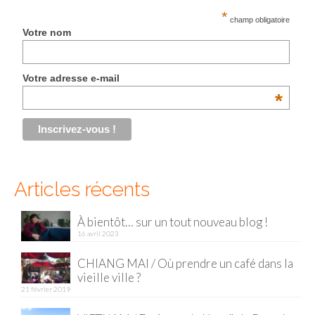
*
champ obligatoire
Malaisie
Votre nom
Cameron Highlands
Votre adresse e-mail
Penang
*
Singapour
Vietnam
Baie d’Halong
Articles récents
Hanoi
À bientôt… sur un tout nouveau blog !
Hué
16 avril 2023
Mai Chau
CHIANG MAI / Où prendre un café dans la
vieille ville ?
Mu Cang Chai
21 février 2019
Ninh Binh