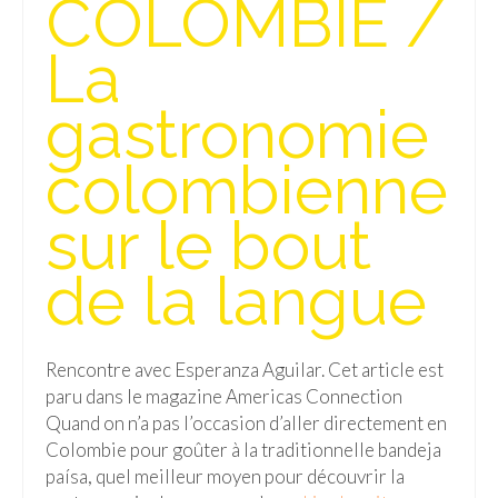
COLOMBIE /
Isla del Sol
La
Lac Titicaca
gastronomie
Salar d’Uyuni
colombienne
Sucre
Chili
sur le bout
Paraguay
de la langue
Pérou
Lac Titicaca
Rencontre avec Esperanza Aguilar. Cet article est
paru dans le magazine Americas Connection
Machu Picchu
Quand on n’a pas l’occasion d’aller directement en
ASIE
Colombie pour goûter à la traditionnelle bandeja
paísa, quel meilleur moyen pour découvrir la
Chine