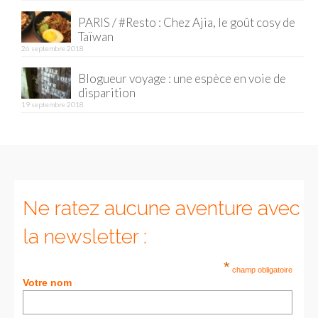
PARIS / #Resto : Chez Ajia, le goût cosy de
Munich
Taïwan
26 septembre 2018
Danemark
Blogueur voyage : une espèce en voie de
Copenhague
disparition
19 septembre 2018
Portugal
Lisbonne
Royaume-Uni
GUIDES FOOD
Ne ratez aucune aventure avec
ALLEMAGNE
la newsletter :
– Berlin
*
champ obligatoire
Votre nom
– Munich