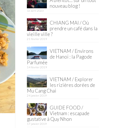
À bientôt… sur un tout
nouveau blog !
16 avril 2023
CHIANG MAI / Où
prendre un café dans la
vieille ville ?
21 février 2019
VIETNAM / Environs
de Hanoï : la Pagode
Parfumée
14 février 2019
VIETNAM / Explorer
les rizières dorées de
Mu Cang Chai
24 janvier 2019
GUIDE FOOD /
Vietnam : escapade
gustative à Quy Nhon
17 janvier 2019