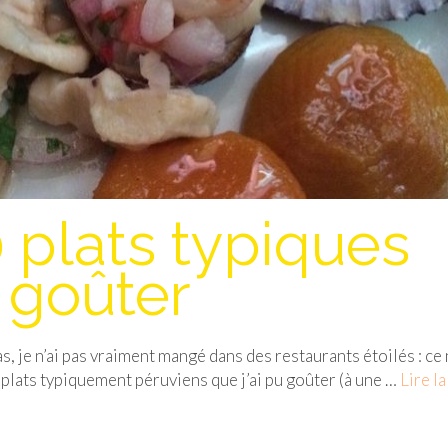
plats typiques
 goûter
as, je n’ai pas vraiment mangé dans des restaurants étoilés : ce 
plats typiquement péruviens que j’ai pu goûter (à une …
Lire la