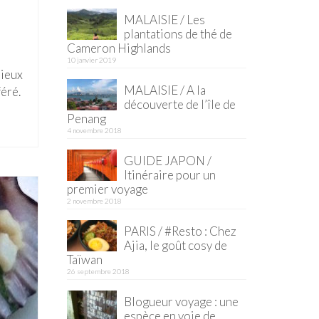
MALAISIE / Les
plantations de thé de
Cameron Highlands
10 janvier 2019
mieux
MALAISIE / A la
féré.
découverte de l’île de
Penang
4 novembre 2018
GUIDE JAPON /
Itinéraire pour un
premier voyage
2 novembre 2018
PARIS / #Resto : Chez
Ajia, le goût cosy de
Taïwan
26 septembre 2018
Blogueur voyage : une
espèce en voie de