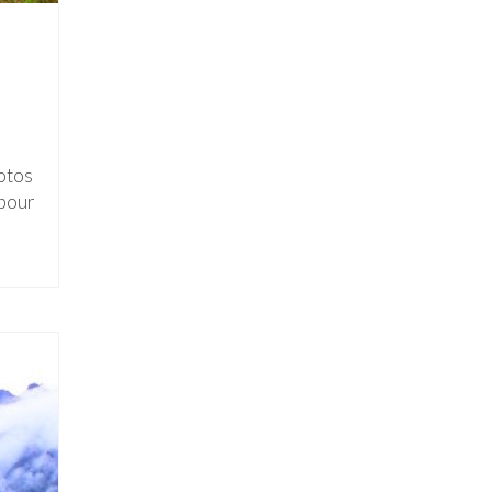
hotos
 pour