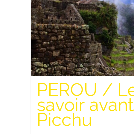
PEROU / Le
savoir avan
Picchu