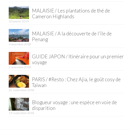
BOLIVIE
MALAISIE / Les plantations de thé de
– Sucre
Cameron Highlands
10 janvier 2019
CHILI
MALAISIE / A la découverte de l’île de
CHINE
Penang
4 novembre 2018
– Beijing
GUIDE JAPON / Itinéraire pour un premier
– Guilin
voyage
2 novembre 2018
– Xi’an
PARIS / #Resto : Chez Ajia, le goût cosy de
CORÉE DU SUD
Taïwan
26 septembre 2018
– Séoul
Blogueur voyage : une espèce en voie de
DANEMARK
disparition
19 septembre 2018
– Copenhague