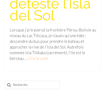
détesté l’Isla
Malaisie
del Sol
Cameron Highlands
Penang
Lorsque j’ai traversé la frontière Pérou-Bolivie au
niveau du Lac Titicaca, je n’avais qu’une hâte :
Singapour
descendre du bus pour prendre le bateau et
approcher la rive de l’Isla del Sol. Autrefois
Vietnam
nommée Isla Titikaka (carrément), l’île est le
Baie d’Halong
berceau …
Lire la suite­­
Hanoi
Hué
Rechercher
Mai Chau
:
Mu Cang Chai
Ninh Binh