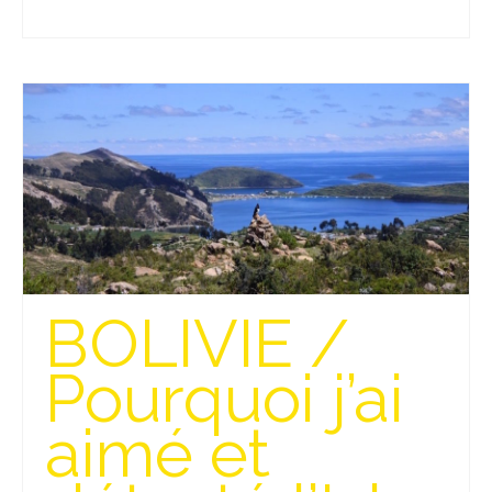
Beijing
Guilin & Yangshuo
Xi’An
Corée du Sud
Japon
Fukuoka
Kamakura
BOLIVIE /
Kyoto
Pourquoi j’ai
Mont Fuji
aimé et
Nikko
Tokyo