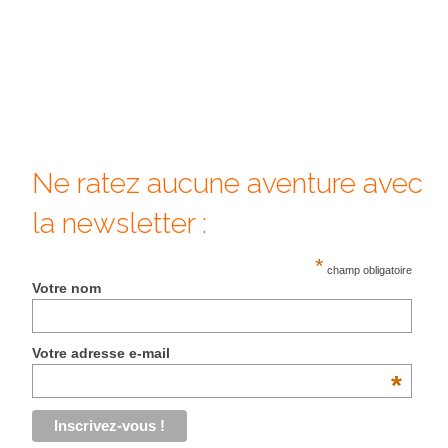
Quy Nhon
EUROPE
France
La Réunion
Ne ratez aucune aventure avec
Paris
la newsletter :
Poitou
*
champ obligatoire
Saint-Malo
Votre nom
Savoie
Votre adresse e-mail
Vendée
*
Allemagne
Berlin