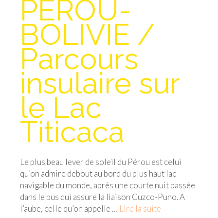
PEROU-
Isla del Sol
BOLIVIE /
Lac Titicaca
Parcours
Salar d’Uyuni
insulaire sur
Sucre
Chili
le Lac
Paraguay
Titicaca
Pérou
Lac Titicaca
Le plus beau lever de soleil du Pérou est celui
qu’on admire debout au bord du plus haut lac
Machu Picchu
navigable du monde, après une courte nuit passée
ASIE
dans le bus qui assure la liaison Cuzco-Puno. A
l’aube, celle qu’on appelle …
Lire la suite­­
Chine