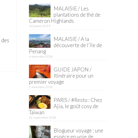
MALAISIE / Les
plantations de thé de
Cameron Highlands
10 janvier 2019
MALAISIE / A la
e des
découverte de l’île de
Penang
4 novembre 2018
GUIDE JAPON /
Itinéraire pour un
premier voyage
2 novembre 2018
PARIS / #Resto : Chez
Ajia, le goût cosy de
Taïwan
26 septembre 2018
Blogueur voyage : une
espèce en voie de