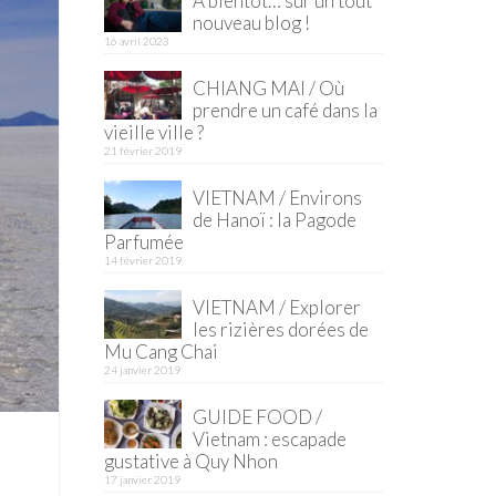
À bientôt… sur un tout
nouveau blog !
16 avril 2023
CHIANG MAI / Où
prendre un café dans la
vieille ville ?
21 février 2019
VIETNAM / Environs
de Hanoï : la Pagode
Parfumée
14 février 2019
VIETNAM / Explorer
les rizières dorées de
Mu Cang Chai
24 janvier 2019
GUIDE FOOD /
Vietnam : escapade
gustative à Quy Nhon
17 janvier 2019