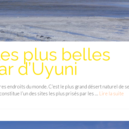
es plus belles
ar d’Uyuni
ires endroits du monde. C’est le plus grand désert naturel de se
 constitue l’un des sites les plus prisés par les …
Lire la suite­­