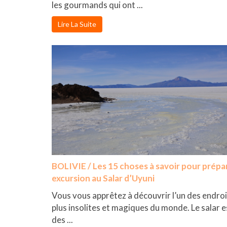
les gourmands qui ont ...
Lire La Suite
BOLIVIE / Les 15 choses à savoir pour prépa
excursion au Salar d’Uyuni
Vous vous apprêtez à découvrir l’un des endroi
plus insolites et magiques du monde. Le salar e
des ...