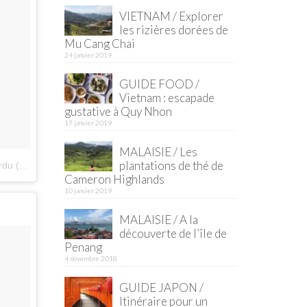
VIETNAM / Explorer
les rizières dorées de
Mu Cang Chai
24 janvier 2019
GUIDE FOOD /
Vietnam : escapade
gustative à Quy Nhon
17 janvier 2019
MALAISIE / Les
plantations de thé de
herchedupainperdu)
le
5 Avril 2016 à 20h41 PDT
Cameron Highlands
10 janvier 2019
MALAISIE / A la
découverte de l’île de
Penang
4 novembre 2018
GUIDE JAPON /
Itinéraire pour un