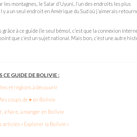
ur les montagnes, le Salar d’Uyuni, l’un des endroits les plus
il y a un seul endroit en Amérique du Sud où j’aimerais retourne
grâce à ce guide (le seul bémol, c’est que la connexion interne
oint que c’est un sujet national. Mais bon, c’est une autre his
 CE GUIDE DE BOLIVIE :
illes et régions à découvrir
Mes coups de ♥︎ en Bolivie
ir, à faire, à manger en Bolivie
s articles « Explorer la Bolivie »