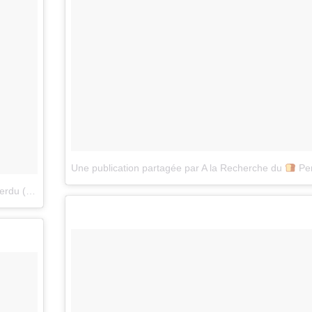
Une publication partagée par A la Recherche du
Perdu (@alarec
alarecherchedupainperdu)
le
7 Mars 2016 à 13h06 PST