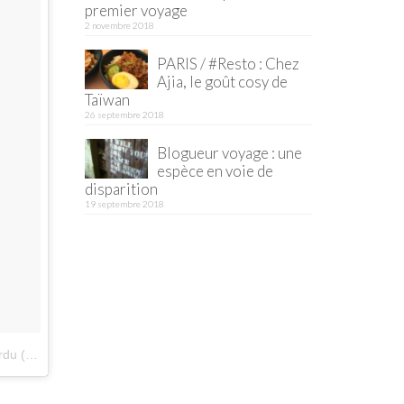
premier voyage
2 novembre 2018
PARIS / #Resto : Chez
Ajia, le goût cosy de
Taïwan
26 septembre 2018
Blogueur voyage : une
espèce en voie de
disparition
19 septembre 2018
herchedupainperdu)
le
9 Mars 2016 à 9h38 PST