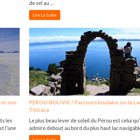
de sel au ...
Lire La Suite
rer son
PEROU-BOLIVIE / Parcours insulaire sur le La
Titicaca
ts les
Le plus beau lever de soleil du Pérou est celui qu
st l’une
admire debout au bord du plus haut lac navigable 
Lire La Suite