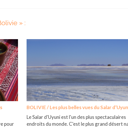
olivie » :
s
BOLIVIE / Les plus belles vues du Salar d’Uyun
s
Le Salar d'Uyuni est l'un des plus spectaculaires
ve pour
endroits du monde. C'est le plus grand désert n