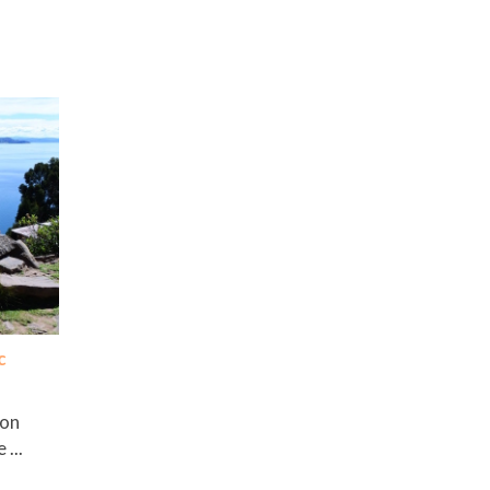
c
’on
...