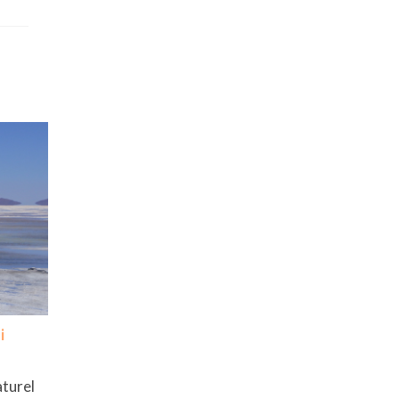
i
aturel