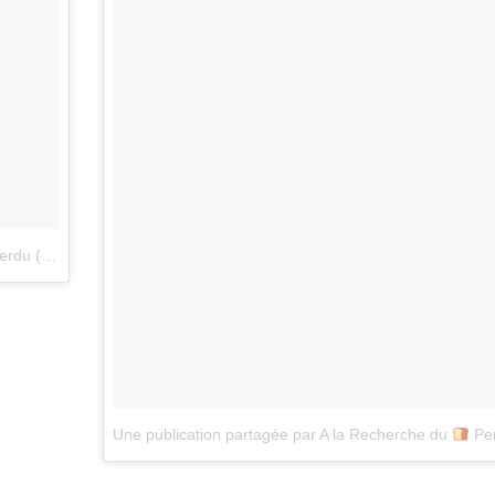
alarecherchedupainperdu)
le
12 Mars 2016 à 4h34 PST
Une publication partagée par A la Recherche du
Perdu (@alarec