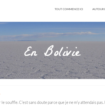
TOUT COMMENCE ICI
AUTOUR 
.
 le souffle. C’est sans doute parce que je ne m’y attendais pas.