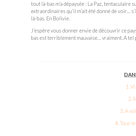
tout là-bas m’a dépaysée : La Paz, tentaculaire s
extraordinaires qu’il m’ait été donné de voir… s’
là-bas. En Bolivie.
J’espère vous donner envie de découvrir ce pays 
bas est terriblement mauvaise… vraiment. A tel p
DANS
1. V
2. 
3. A vo
4. Tous le