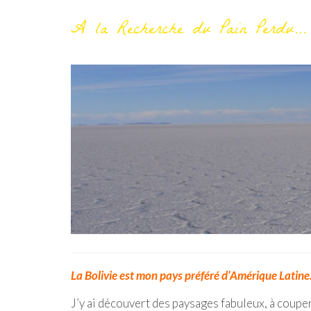
A la Recherche du Pain Perdu...
La Bolivie est mon pays préféré d’Amérique Latine
J’y ai découvert des paysages fabuleux, à couper