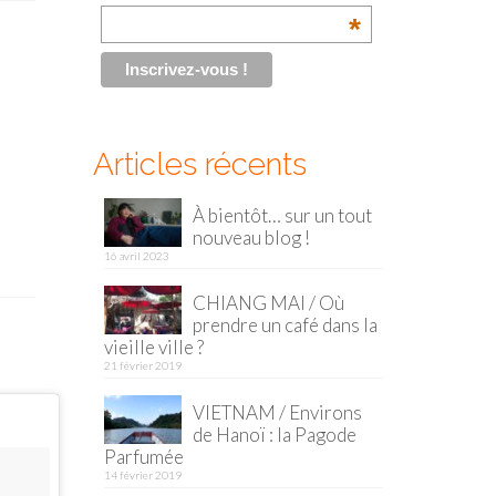
*
Articles récents
À bientôt… sur un tout
nouveau blog !
16 avril 2023
CHIANG MAI / Où
prendre un café dans la
vieille ville ?
21 février 2019
VIETNAM / Environs
de Hanoï : la Pagode
Parfumée
14 février 2019