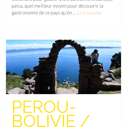
paísa, quel meilleur moyen pour découvrir la
Beijing
gastronomie de ce pays qu’en …
Lire la suite­­
Guilin & Yangshuo
Xi’An
Corée du Sud
Japon
Fukuoka
Kamakura
Kyoto
PEROU-
Mont Fuji
Nikko
BOLIVIE /
Tokyo