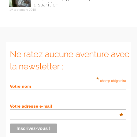
FRANCE
disparition
19 septembre 2018
– Nice
– Paris
– La Réunion
JAPON
Ne ratez aucune aventure avec
– Osaka
la newsletter :
PÉROU
*
champ obligatoire
Votre nom
PORTUGAL
USA
Votre adresse e-mail
– Los Angeles
*
VIETNAM