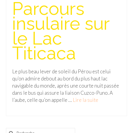
Parcours
Malaisie
insulaire sur
Cameron Highlands
le Lac
Penang
Titicaca
Singapour
Vietnam
Baie d’Halong
Le plus beau lever de soleil du Pérou est celui
qu’on admire debout au bord du plus haut lac
Hanoi
navigable du monde, après une courte nuit passée
dans le bus qui assure la liaison Cuzco-Puno. A
Hué
l’aube, celle qu’on appelle …
Lire la suite­­
Mai Chau
Mu Cang Chai
Rechercher
Ninh Binh