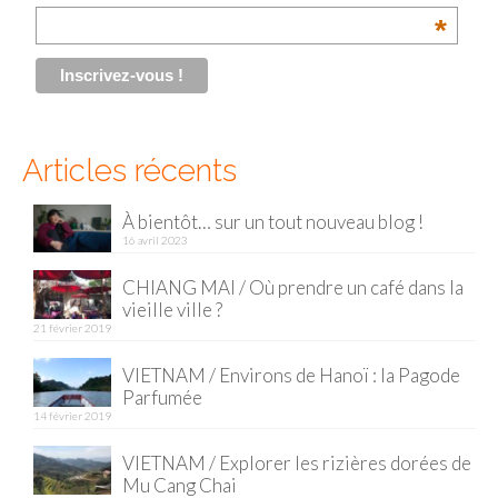
*
Munich
Danemark
Copenhague
Articles récents
Portugal
À bientôt… sur un tout nouveau blog !
Lisbonne
16 avril 2023
Royaume-Uni
CHIANG MAI / Où prendre un café dans la
vieille ville ?
GUIDES FOOD
21 février 2019
ALLEMAGNE
VIETNAM / Environs de Hanoï : la Pagode
Parfumée
– Berlin
14 février 2019
– Munich
VIETNAM / Explorer les rizières dorées de
Mu Cang Chai