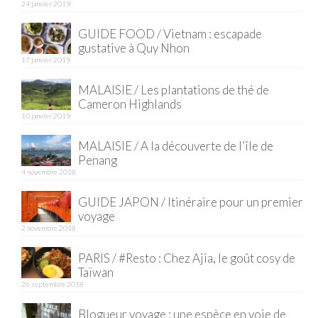
BOLIVIE
24 janvier 2019
– Sucre
GUIDE FOOD / Vietnam : escapade
gustative à Quy Nhon
CHILI
17 janvier 2019
CHINE
MALAISIE / Les plantations de thé de
Cameron Highlands
– Beijing
10 janvier 2019
MALAISIE / A la découverte de l’île de
– Guilin
Penang
4 novembre 2018
– Xi’an
GUIDE JAPON / Itinéraire pour un premier
CORÉE DU SUD
voyage
2 novembre 2018
– Séoul
PARIS / #Resto : Chez Ajia, le goût cosy de
DANEMARK
Taïwan
26 septembre 2018
– Copenhague
Blogueur voyage : une espèce en voie de