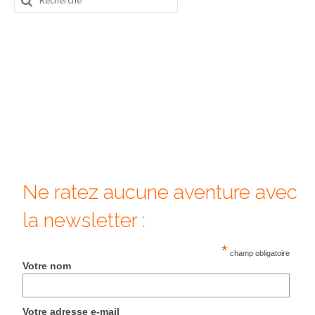
:
Quy Nhon
EUROPE
France
La Réunion
Paris
Poitou
Ne ratez aucune aventure avec
Saint-Malo
la newsletter :
Savoie
*
champ obligatoire
Vendée
Votre nom
Allemagne
Votre adresse e-mail
Berlin