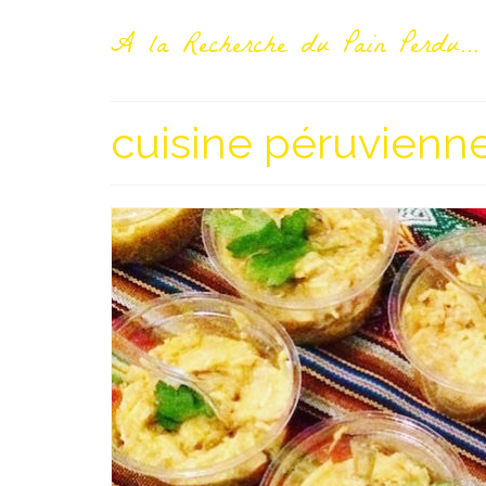
A la Recherche du Pain Perdu...
cuisine péruvienn