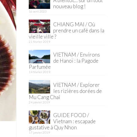
À bientôt… sur un tout
nouveau blog !
16 avril 2023
CHIANG MAI / Où
prendre un café dans la
vieille ville ?
21 février 2019
VIETNAM / Environs
de Hanoï : la Pagode
Parfumée
14 février 2019
VIETNAM / Explorer
les rizières dorées de
Mu Cang Chai
24 janvier 2019
GUIDE FOOD /
Vietnam : escapade
gustative à Quy Nhon
17 janvier 2019