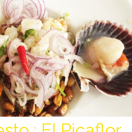
to : El Picaflor,