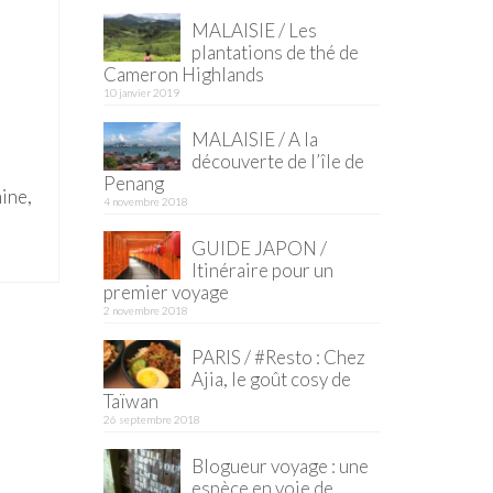
MALAISIE / Les
plantations de thé de
Cameron Highlands
10 janvier 2019
MALAISIE / A la
découverte de l’île de
Penang
mine,
4 novembre 2018
GUIDE JAPON /
Itinéraire pour un
premier voyage
2 novembre 2018
PARIS / #Resto : Chez
Ajia, le goût cosy de
Taïwan
26 septembre 2018
Blogueur voyage : une
espèce en voie de