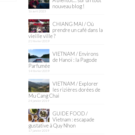
À bientôt… sur un tout
nouveau blog !
16 avril 2023
CHIANG MAI / Où
prendre un café dans la
vieille ville ?
21 février 2019
VIETNAM / Environs
de Hanoï : la Pagode
Parfumée
14 février 2019
VIETNAM / Explorer
les rizières dorées de
Mu Cang Chai
24 janvier 2019
GUIDE FOOD /
Vietnam : escapade
gustative à Quy Nhon
17 janvier 2019