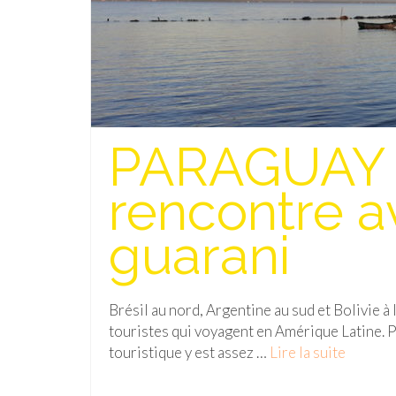
PARAGUAY 
rencontre av
guarani
Brésil au nord, Argentine au sud et Bolivie à 
touristes qui voyagent en Amérique Latine. Pa
touristique y est assez …
Lire la suite­­