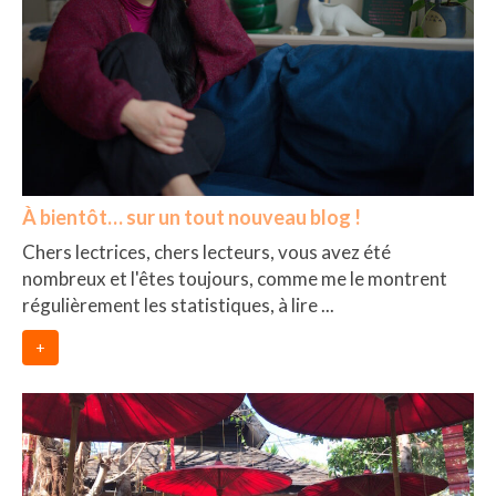
BOLIVIE
– Sucre
CHILI
CHINE
– Beijing
À bientôt… sur un tout nouveau blog !
– Guilin
Chers lectrices, chers lecteurs, vous avez été
– Xi’an
nombreux et l'êtes toujours, comme me le montrent
régulièrement les statistiques, à lire ...
CORÉE DU SUD
+
– Séoul
DANEMARK
– Copenhague