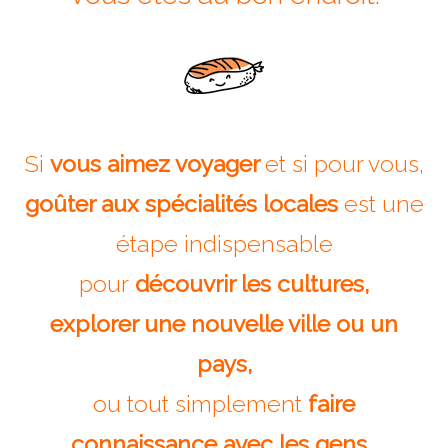
Isla del Sol
Lac Titicaca
Salar d’Uyuni
Sucre
Si
vous aimez voyager
et si pour vous,
Chili
goûter aux spécialités locales
est une
Paraguay
étape indispensable
Pérou
pour
découvrir les cultures,
Lac Titicaca
explorer une nouvelle ville ou un
Machu Picchu
pays,
ASIE
ou tout simplement
faire
Chine
connaissance avec les gens…