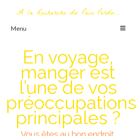
A la Recherche du Pain Perdu...
Menu
TOUT COMMENCE ICI
En voyage,
Première visite – A propos
manger est
Me contacter
l’une de vos
AUTOUR DU MONDE
AFRIQUE
préoccupation
La Réunion
principales ?
AMERIQUE DU SUD
Bolivie
Vous êtes au bon endroit.