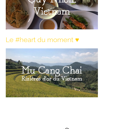
Quy Nhon
EUROPE
France
Le #heart du moment ♥︎
La Réunion
Paris
Poitou
Saint-Malo
Savoie
Vendée
Allemagne
Berlin