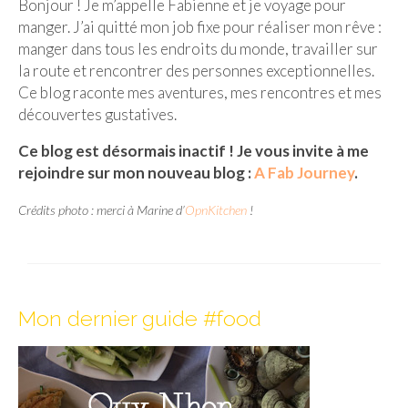
Bonjour ! Je m’appelle Fabienne et je voyage pour
manger. J’ai quitté mon job fixe pour réaliser mon rêve :
Malaisie
manger dans tous les endroits du monde, travailler sur
Cameron Highlands
la route et rencontrer des personnes exceptionnelles.
Ce blog raconte mes aventures, mes rencontres et mes
Penang
découvertes gustatives.
Singapour
Ce blog est désormais inactif ! Je vous invite à me
rejoindre sur mon nouveau blog :
A Fab Journey
.
Vietnam
Crédits photo : merci à Marine d’
OpnKitchen
!
Baie d’Halong
Hanoi
Hué
Mon dernier guide #food
Mai Chau
Mu Cang Chai
Ninh Binh