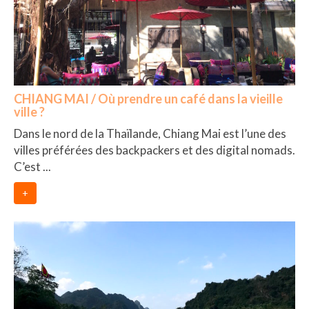
FRANCE
– Nice
– Paris
– La Réunion
CHIANG MAI / Où prendre un café dans la vieille
ville ?
JAPON
Dans le nord de la Thaïlande, Chiang Mai est l’une des
– Osaka
villes préférées des backpackers et des digital nomads.
C’est ...
PÉROU
+
PORTUGAL
USA
– Los Angeles
VIETNAM