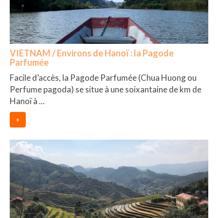
– Hanoi
– Hué & Hoi An
– Quy Nhon
VIETNAM / Environs de Hanoï : la Pagode
Parfumée
BONNES ADRESSES
Facile d’accès, la Pagode Parfumée (Chua Huong ou
BERLIN
Perfume pagoda) se situe à une soixantaine de km de
Hanoï à ...
Restos asiatiques
+
Marchés
CHIANG MAI
Cafés
HANOI
Cafés insolites