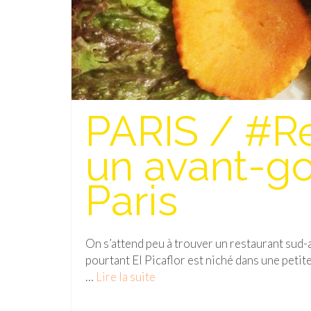
PARIS / #Res
un avant-go
Paris
On s’attend peu à trouver un restaurant sud-
pourtant El Picaflor est niché dans une petit
…
Lire la suite­­