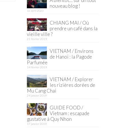
À bientôt… sur un tout
nouveau blog !
16 avril 2023
CHIANG MAI / Où
prendre un café dans la
vieille ville ?
21 février 2019
VIETNAM / Environs
de Hanoï : la Pagode
Parfumée
14 février 2019
VIETNAM / Explorer
les rizières dorées de
Mu Cang Chai
24 janvier 2019
GUIDE FOOD /
Vietnam : escapade
gustative à Quy Nhon
17 janvier 2019