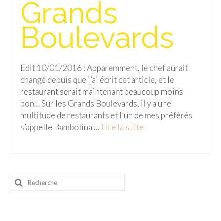
Grands
BOLIVIE
– Sucre
Boulevards
CHILI
CHINE
Edit 10/01/2016 : Apparemment, le chef aurait
changé depuis que j’ai écrit cet article, et le
– Beijing
restaurant serait maintenant beaucoup moins
– Guilin
bon… Sur les Grands Boulevards, il y a une
multitude de restaurants et l’un de mes préférés
– Xi’an
s’appelle Bambolina …
Lire la suite­­
CORÉE DU SUD
– Séoul
Rechercher
DANEMARK
:
– Copenhague