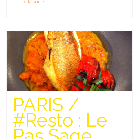
…
Lire la suite­­
Beijing
Guilin & Yangshuo
Xi’An
Corée du Sud
Japon
Fukuoka
Kamakura
PARIS /
Kyoto
Mont Fuji
#Resto : Le
Nikko
Pas Sage
Tokyo