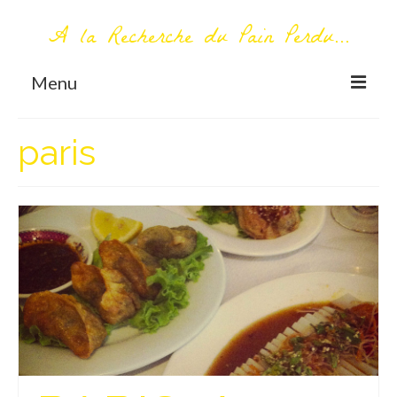
A la Recherche du Pain Perdu...
Menu
TOUT COMMENCE ICI
paris
Première visite – A propos
Me contacter
AUTOUR DU MONDE
AFRIQUE
La Réunion
AMERIQUE DU SUD
Bolivie