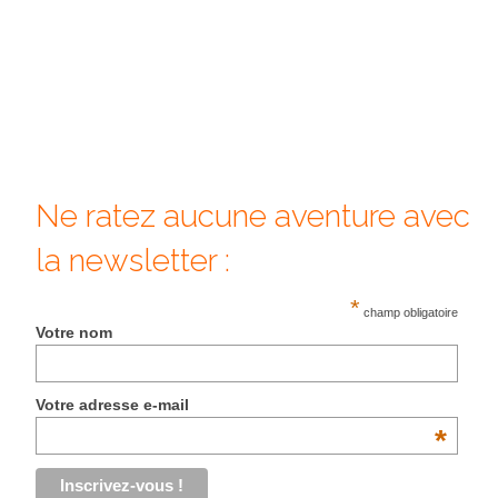
FRANCE
– Nice
– Paris
– La Réunion
JAPON
Ne ratez aucune aventure avec
– Osaka
la newsletter :
PÉROU
*
champ obligatoire
PORTUGAL
Votre nom
USA
Votre adresse e-mail
– Los Angeles
*
VIETNAM