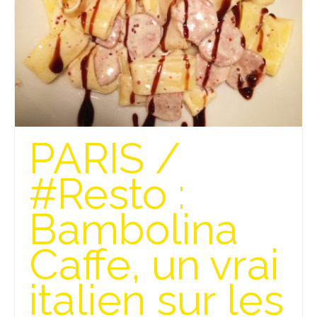
Munich
Danemark
Copenhague
Portugal
PARIS /
Lisbonne
Royaume-Uni
#Resto :
GUIDES FOOD
Bambolina
ALLEMAGNE
Caffe, un vrai
– Berlin
italien sur les
– Munich