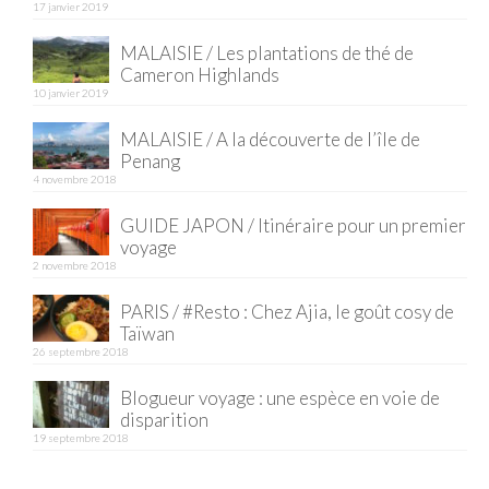
17 janvier 2019
Cafés avec vue sur lac
MALAISIE / Les plantations de thé de
LONDRES
Cameron Highlands
10 janvier 2019
Marchés
MALAISIE / A la découverte de l’île de
Cafés
Penang
4 novembre 2018
PARIS
GUIDE JAPON / Itinéraire pour un premier
Restos chinois
voyage
2 novembre 2018
Restos coréens
PARIS / #Resto : Chez Ajia, le goût cosy de
Restos japonais
Taïwan
26 septembre 2018
Restos vietnamiens
Blogueur voyage : une espèce en voie de
disparition
19 septembre 2018