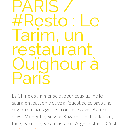
PARIS /
Isla del Sol
#Resto : Le
Lac Titicaca
Tarim, un
Salar d’Uyuni
restaurant
Sucre
Chili
Ouïghour à
Paraguay
Paris
Pérou
Lac Titicaca
La Chine est immense et pour ceux qui ne le
sauraient pas, on trouve à l’ouest de ce pays une
Machu Picchu
région qui partage ses frontières avec 8 autres
ASIE
pays : Mongolie, Russie, Kazakhstan, Tadjikistan,
Inde, Pakistan, Kirghizistan et Afghanistan… C’est
Chine