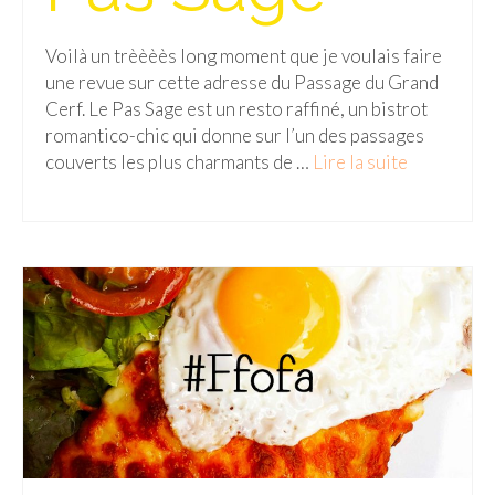
Malaisie
Voilà un trèèèès long moment que je voulais faire
une revue sur cette adresse du Passage du Grand
Cameron Highlands
Cerf. Le Pas Sage est un resto raffiné, un bistrot
Penang
romantico-chic qui donne sur l’un des passages
couverts les plus charmants de …
Lire la suite­­
Singapour
Vietnam
Baie d’Halong
Hanoi
Hué
Mai Chau
Mu Cang Chai
Ninh Binh