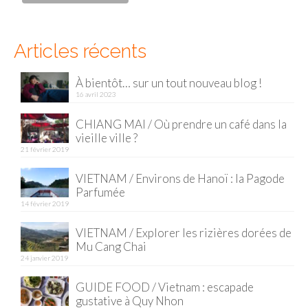
– Hanoi
– Hué & Hoi An
Articles récents
– Quy Nhon
À bientôt… sur un tout nouveau blog !
BONNES ADRESSES
16 avril 2023
BERLIN
CHIANG MAI / Où prendre un café dans la
vieille ville ?
Restos asiatiques
21 février 2019
Marchés
VIETNAM / Environs de Hanoï : la Pagode
Parfumée
CHIANG MAI
14 février 2019
Cafés
VIETNAM / Explorer les rizières dorées de
Mu Cang Chai
HANOI
24 janvier 2019
GUIDE FOOD / Vietnam : escapade
Cafés insolites
gustative à Quy Nhon