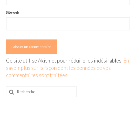
– Hanoi
Site web
– Hué & Hoi An
– Quy Nhon
BONNES ADRESSES
BERLIN
Ce site utilise Akismet pour réduire les indésirables.
En
Restos asiatiques
savoir plus sur la façon dont les données de vos
commentaires sont traitées
.
Marchés
Rechercher
CHIANG MAI
:
Cafés
HANOI
Cafés insolites