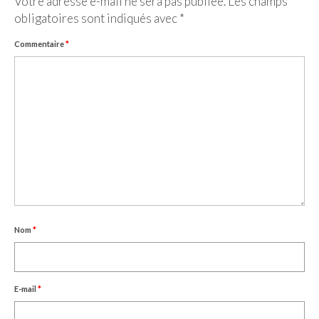
Votre adresse e-mail ne sera pas publiée.
Les champs
FRANCE
obligatoires sont indiqués avec
*
– Nice
Commentaire
*
– Paris
– La Réunion
JAPON
– Osaka
PÉROU
PORTUGAL
Nom
*
USA
– Los Angeles
E-mail
*
VIETNAM