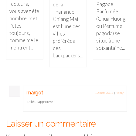
BOLIVIE
lecteurs,
Pagode
de la
vous avez été
Parfumée
Thaïlande,
– Sucre
nombreux et
(Chua Huong
Chiang Mai
l’êtes
CHILI
ou Perfume
est l’une des
toujours,
pagoda) se
villes
CHINE
comme me le
situe à une
préférées
montrent...
soixantaine...
des
– Beijing
backpackers...
– Guilin
– Xi’an
CORÉE DU SUD
margot
10 mars 2013
|
Reply
– Séoul
testé et approuvé !!
DANEMARK
Laisser un commentaire
– Copenhague