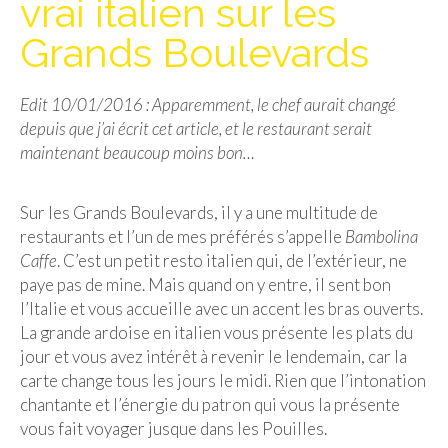
vrai italien sur les
Isla del Sol
Grands Boulevards
Lac Titicaca
Edit 10/01/2016 : Apparemment, le chef aurait changé
Salar d’Uyuni
depuis que j’ai écrit cet article, et le restaurant serait
Sucre
maintenant beaucoup moins bon…
Chili
Sur les Grands Boulevards, il y a une multitude de
Paraguay
restaurants et l’un de mes préférés s’appelle
Bambolina
Caffe
. C’est un petit resto italien qui, de l’extérieur, ne
Pérou
paye pas de mine. Mais quand on y entre, il sent bon
l’Italie et vous accueille avec un accent les bras ouverts.
Lac Titicaca
La grande ardoise en italien vous présente les plats du
jour et vous avez intérêt à revenir le lendemain, car la
Machu Picchu
carte change tous les jours le midi. Rien que l’intonation
ASIE
chantante et l’énergie du patron qui vous la présente
vous fait voyager jusque dans les Pouilles.
Chine