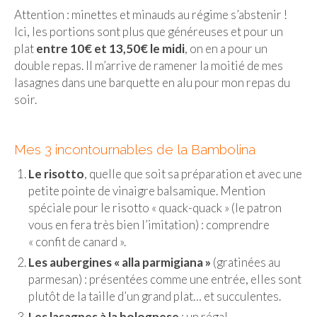
Attention : minettes et minauds au régime s’abstenir !
Beijing
Ici, les portions sont plus que généreuses et pour un
plat
entre 10€ et 13,50€ le midi
, on en a pour un
Guilin & Yangshuo
double repas. Il m’arrive de ramener la moitié de mes
Xi’An
lasagnes dans une barquette en alu pour mon repas du
soir.
Corée du Sud
Japon
Mes 3 incontournables de la Bambolina
Fukuoka
Le risotto
, quelle que soit sa préparation et avec une
petite pointe de vinaigre balsamique. Mention
Kamakura
spéciale pour le risotto « quack-quack » (le patron
vous en fera très bien l’imitation) : comprendre
Kyoto
« confit de canard ».
Mont Fuji
Les aubergines « alla parmigiana »
(gratinées au
parmesan) : présentées comme une entrée, elles sont
Nikko
plutôt de la taille d’un grand plat… et succulentes.
Tokyo
Les lasagnes à la bolognese
: un régal.