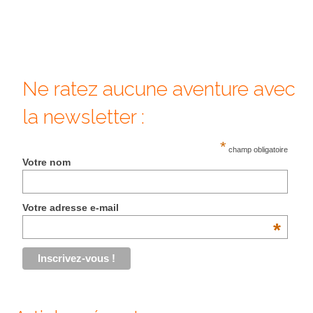
Cafés avec vue sur lac
LONDRES
Marchés
Ne ratez aucune aventure avec
Cafés
la newsletter :
PARIS
*
Restos chinois
champ obligatoire
Votre nom
Restos coréens
Restos japonais
Votre adresse e-mail
*
Restos vietnamiens