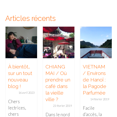
Munich
Articles récents
Danemark
Copenhague
Portugal
Lisbonne
Royaume-Uni
À bientôt…
CHIANG
VIETNAM
sur un tout
MAI / Où
/ Environs
GUIDES FOOD
nouveau
prendre un
de Hanoï :
ALLEMAGNE
blog !
café dans
la Pagode
la vieille
Parfumée
16 avril 2023
– Berlin
ville ?
14 février 2019
Chers
21 février 2019
– Munich
lectrices,
Facile
chers
d’accès, la
Dans le nord