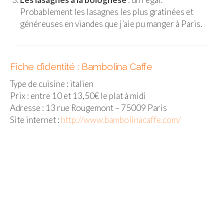
Probablement les lasagnes les plus gratinées et
Malaisie
généreuses en viandes que j’aie pu manger à Paris.
Cameron Highlands
Penang
Fiche d’identité : Bambolina Caffe
Singapour
Type de cuisine : italien
Prix : entre 10 et 13,50€ le plat à midi
Vietnam
Adresse : 13 rue Rougemont – 75009 Paris
Site internet :
http://www.bambolinacaffe.com/
Baie d’Halong
Hanoi
Hué
Mai Chau
Mu Cang Chai
Ninh Binh