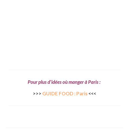
Quy Nhon
EUROPE
France
La Réunion
Paris
Poitou
Saint-Malo
Pour plus d’idées où manger à Paris :
>>>
GUIDE FOOD : Paris
<<<
Savoie
Vendée
Allemagne
Berlin