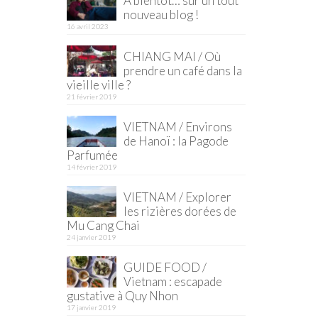
À bientôt… sur un tout
nouveau blog !
16 avril 2023
CHIANG MAI / Où
prendre un café dans la
vieille ville ?
21 février 2019
VIETNAM / Environs
de Hanoï : la Pagode
Parfumée
14 février 2019
VIETNAM / Explorer
les rizières dorées de
Mu Cang Chai
24 janvier 2019
GUIDE FOOD /
Vietnam : escapade
gustative à Quy Nhon
17 janvier 2019