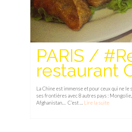
PARIS / #Re
restaurant 
La Chine est immense et pour ceux qui ne le s
ses frontières avec 8 autres pays : Mongolie, 
Afghanistan… C’est …
Lire la suite­­