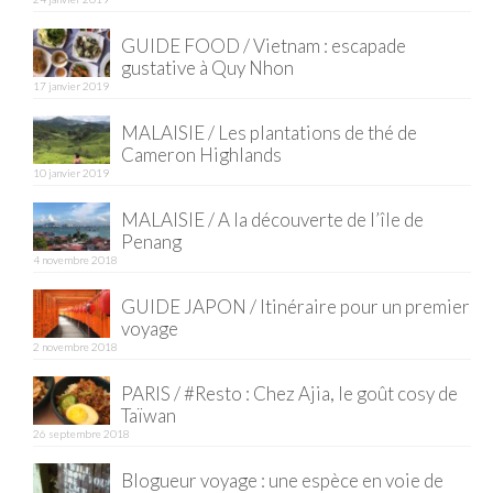
Quy Nhon
GUIDE FOOD / Vietnam : escapade
gustative à Quy Nhon
EUROPE
17 janvier 2019
France
MALAISIE / Les plantations de thé de
Cameron Highlands
La Réunion
10 janvier 2019
MALAISIE / A la découverte de l’île de
Paris
Penang
4 novembre 2018
Poitou
GUIDE JAPON / Itinéraire pour un premier
Saint-Malo
voyage
2 novembre 2018
Savoie
PARIS / #Resto : Chez Ajia, le goût cosy de
Vendée
Taïwan
26 septembre 2018
Allemagne
Blogueur voyage : une espèce en voie de
Berlin