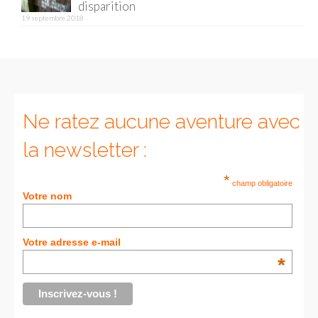
disparition
19 septembre 2018
Munich
Danemark
Copenhague
Portugal
Ne ratez aucune aventure avec
Lisbonne
la newsletter :
Royaume-Uni
*
champ obligatoire
Votre nom
GUIDES FOOD
ALLEMAGNE
Votre adresse e-mail
*
– Berlin
– Munich