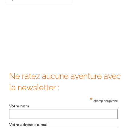
:
Beijing
Guilin & Yangshuo
Xi’An
Corée du Sud
Japon
Fukuoka
Ne ratez aucune aventure avec
Kamakura
la newsletter :
Kyoto
*
champ obligatoire
Mont Fuji
Votre nom
Nikko
Votre adresse e-mail
Tokyo