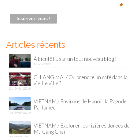
*
Malaisie
Cameron Highlands
Penang
Articles récents
Singapour
À bientôt… sur un tout nouveau blog !
Vietnam
16 avril 2023
Baie d’Halong
CHIANG MAI / Où prendre un café dans la
vieille ville ?
Hanoi
21 février 2019
Hué
VIETNAM / Environs de Hanoï : la Pagode
Parfumée
Mai Chau
14 février 2019
Mu Cang Chai
VIETNAM / Explorer les rizières dorées de
Mu Cang Chai
Ninh Binh
24 janvier 2019