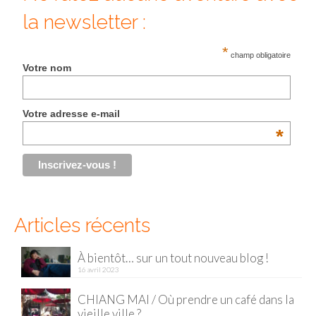
la newsletter :
Malaisie
*
Cameron Highlands
champ obligatoire
Votre nom
Penang
Singapour
Votre adresse e-mail
*
Vietnam
Baie d’Halong
Hanoi
Articles récents
Hué
Mai Chau
À bientôt… sur un tout nouveau blog !
16 avril 2023
Mu Cang Chai
CHIANG MAI / Où prendre un café dans la
Ninh Binh
vieille ville ?