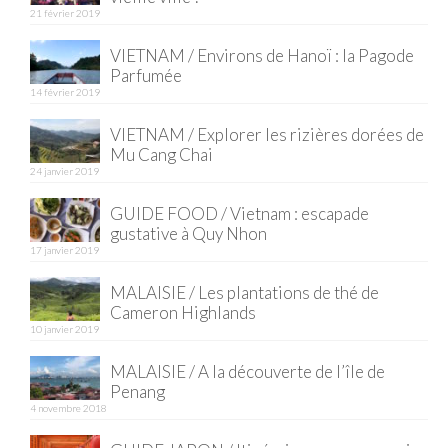
21 février 2019
Quy Nhon
VIETNAM / Environs de Hanoï : la Pagode
Parfumée
EUROPE
14 février 2019
France
VIETNAM / Explorer les rizières dorées de
Mu Cang Chai
La Réunion
24 janvier 2019
Paris
GUIDE FOOD / Vietnam : escapade
gustative à Quy Nhon
Poitou
17 janvier 2019
Saint-Malo
MALAISIE / Les plantations de thé de
Cameron Highlands
Savoie
10 janvier 2019
Vendée
MALAISIE / A la découverte de l’île de
Penang
Allemagne
4 novembre 2018
Berlin