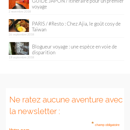
GUIDE JAPON / Itinéraire pour un premier
voyage
Munich
2 novembre 2018
Danemark
PARIS / #Resto : Chez Ajia, le goût cosy de
Taïwan
Copenhague
26 septembre 2018
Blogueur voyage : une espèce en voie de
Portugal
disparition
19 septembre 2018
Lisbonne
Royaume-Uni
GUIDES FOOD
ALLEMAGNE
Ne ratez aucune aventure avec
– Berlin
la newsletter :
– Munich
*
champ obligatoire