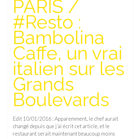
PARIS /
Isla del Sol
#Resto :
Lac Titicaca
Bambolina
Salar d’Uyuni
Caffe, un vrai
Sucre
Chili
italien sur les
Paraguay
Grands
Pérou
Boulevards
Lac Titicaca
Machu Picchu
Edit 10/01/2016 : Apparemment, le chef aurait
ASIE
changé depuis que j’ai écrit cet article, et le
restaurant serait maintenant beaucoup moins
Chine