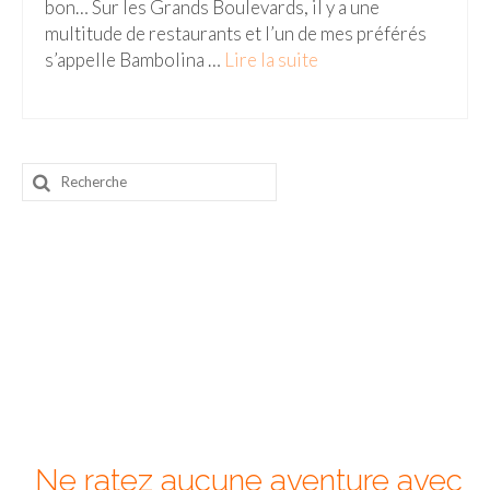
bon… Sur les Grands Boulevards, il y a une
multitude de restaurants et l’un de mes préférés
Beijing
s’appelle Bambolina …
Lire la suite­­
Guilin & Yangshuo
Xi’An
Corée du Sud
Rechercher
:
Japon
Fukuoka
Kamakura
Kyoto
Mont Fuji
Nikko
Ne ratez aucune aventure avec
Tokyo