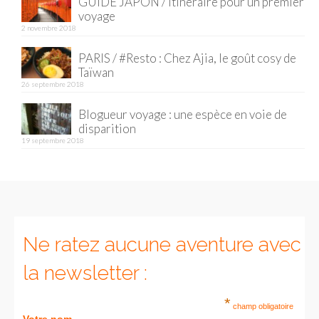
GUIDE JAPON / Itinéraire pour un premier
voyage
Munich
2 novembre 2018
Danemark
PARIS / #Resto : Chez Ajia, le goût cosy de
Taïwan
Copenhague
26 septembre 2018
Blogueur voyage : une espèce en voie de
Portugal
disparition
19 septembre 2018
Lisbonne
Royaume-Uni
GUIDES FOOD
ALLEMAGNE
Ne ratez aucune aventure avec
– Berlin
la newsletter :
– Munich
*
champ obligatoire