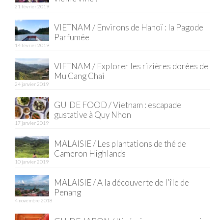
21 février 2019
Quy Nhon
VIETNAM / Environs de Hanoï : la Pagode
Parfumée
EUROPE
14 février 2019
France
VIETNAM / Explorer les rizières dorées de
Mu Cang Chai
La Réunion
24 janvier 2019
Paris
GUIDE FOOD / Vietnam : escapade
gustative à Quy Nhon
Poitou
17 janvier 2019
Saint-Malo
MALAISIE / Les plantations de thé de
Cameron Highlands
Savoie
10 janvier 2019
Vendée
MALAISIE / A la découverte de l’île de
Penang
Allemagne
4 novembre 2018
Berlin