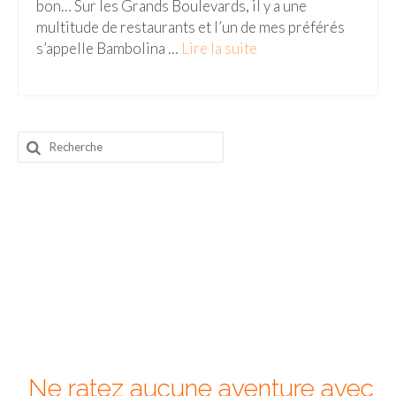
bon… Sur les Grands Boulevards, il y a une
multitude de restaurants et l’un de mes préférés
Beijing
s’appelle Bambolina …
Lire la suite­­
Guilin & Yangshuo
Xi’An
Corée du Sud
Rechercher
:
Japon
Fukuoka
Kamakura
Kyoto
Mont Fuji
Nikko
Ne ratez aucune aventure avec
Tokyo