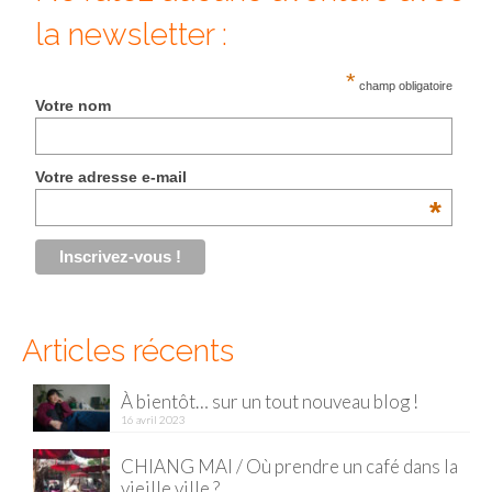
la newsletter :
Malaisie
*
Cameron Highlands
champ obligatoire
Votre nom
Penang
Singapour
Votre adresse e-mail
*
Vietnam
Baie d’Halong
Hanoi
Articles récents
Hué
Mai Chau
À bientôt… sur un tout nouveau blog !
16 avril 2023
Mu Cang Chai
CHIANG MAI / Où prendre un café dans la
Ninh Binh
vieille ville ?