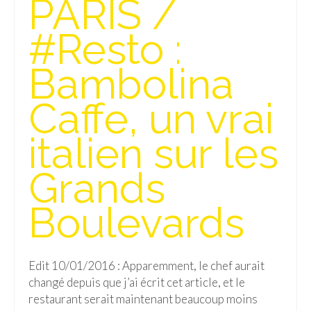
PARIS /
Isla del Sol
#Resto :
Lac Titicaca
Bambolina
Salar d’Uyuni
Caffe, un vrai
Sucre
Chili
italien sur les
Paraguay
Grands
Pérou
Boulevards
Lac Titicaca
Machu Picchu
Edit 10/01/2016 : Apparemment, le chef aurait
ASIE
changé depuis que j’ai écrit cet article, et le
restaurant serait maintenant beaucoup moins
Chine