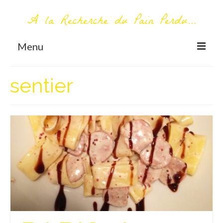
A la Recherche du Pain Perdu...
Menu
TOUT COMMENCE ICI
sentier
Première visite – A propos
Me contacter
AUTOUR DU MONDE
AFRIQUE
La Réunion
AMERIQUE DU SUD
Bolivie