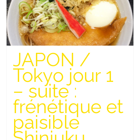
FRANCE
– Nice
– Paris
– La Réunion
JAPON /
JAPON
– Osaka
Tokyo jour 1
PÉROU
– suite :
PORTUGAL
frénétique et
USA
paisible
– Los Angeles
VIETNAM
Shinjuku