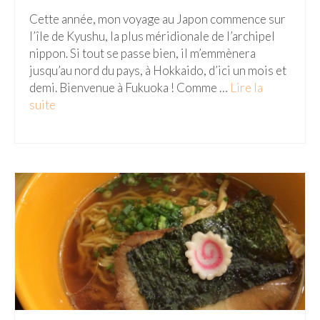
Cette année, mon voyage au Japon commence sur
Malaisie
l’île de Kyushu, la plus méridionale de l’archipel
nippon. Si tout se passe bien, il m’emmènera
Cameron Highlands
jusqu’au nord du pays, à Hokkaido, d’ici un mois et
Penang
demi. Bienvenue à Fukuoka ! Comme …
Lire la
suite­­
Singapour
Vietnam
Baie d’Halong
Hanoi
Hué
Mai Chau
Mu Cang Chai
Ninh Binh