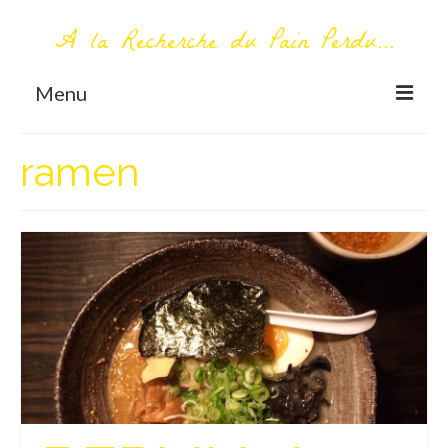
A la Recherche du Pain Perdu...
Menu
TOUT COMMENCE ICI
ramen
Première visite – A propos
Me contacter
AUTOUR DU MONDE
AFRIQUE
La Réunion
AMERIQUE DU SUD
Bolivie