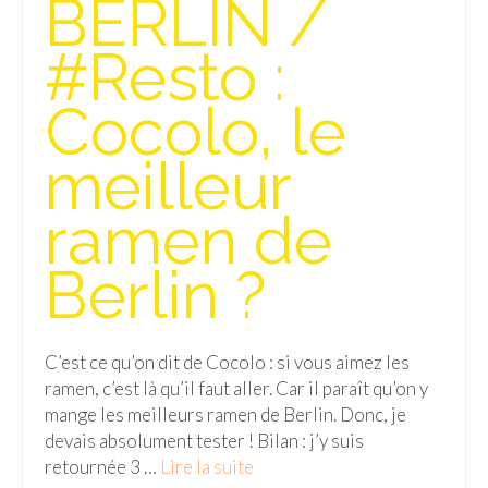
BERLIN /
Isla del Sol
#Resto :
Lac Titicaca
Cocolo, le
Salar d’Uyuni
meilleur
Sucre
Chili
ramen de
Paraguay
Berlin ?
Pérou
Lac Titicaca
C’est ce qu’on dit de Cocolo : si vous aimez les
ramen, c’est là qu’il faut aller. Car il paraît qu’on y
Machu Picchu
mange les meilleurs ramen de Berlin. Donc, je
ASIE
devais absolument tester ! Bilan : j’y suis
retournée 3 …
Lire la suite­­
Chine