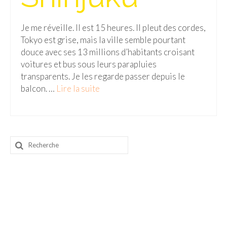
– Hanoi
– Hué & Hoi An
Je me réveille. Il est 15 heures. Il pleut des cordes,
Tokyo est grise, mais la ville semble pourtant
– Quy Nhon
douce avec ses 13 millions d’habitants croisant
voitures et bus sous leurs parapluies
BONNES ADRESSES
transparents. Je les regarde passer depuis le
BERLIN
balcon. …
Lire la suite­­
Restos asiatiques
Marchés
Rechercher
CHIANG MAI
:
Cafés
HANOI
Cafés insolites