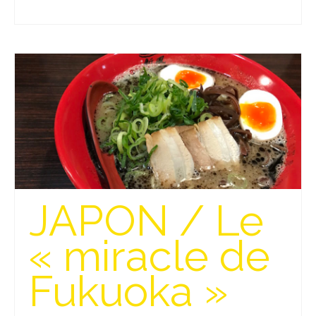
Beijing
Guilin & Yangshuo
Xi’An
Corée du Sud
Japon
Fukuoka
Kamakura
JAPON / Le
Kyoto
« miracle de
Mont Fuji
Fukuoka »
Nikko
Tokyo