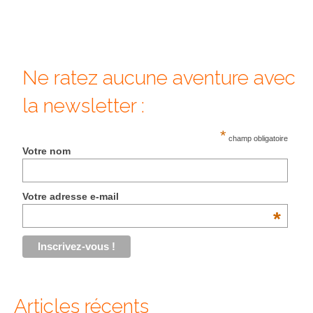
Cafés avec vue sur lac
LONDRES
Marchés
Ne ratez aucune aventure avec
Cafés
la newsletter :
PARIS
*
champ obligatoire
Restos chinois
Votre nom
Restos coréens
Votre adresse e-mail
Restos japonais
*
Restos vietnamiens
Articles récents