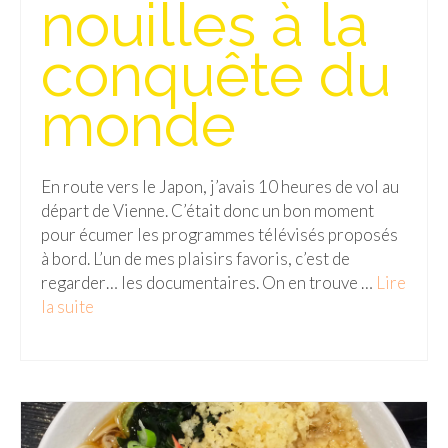
nouilles à la
BOLIVIE
– Sucre
conquête du
CHILI
monde
CHINE
– Beijing
En route vers le Japon, j’avais 10 heures de vol au
– Guilin
départ de Vienne. C’était donc un bon moment
pour écumer les programmes télévisés proposés
– Xi’an
à bord. L’un de mes plaisirs favoris, c’est de
regarder… les documentaires. On en trouve …
Lire
CORÉE DU SUD
la suite­­
– Séoul
DANEMARK
– Copenhague