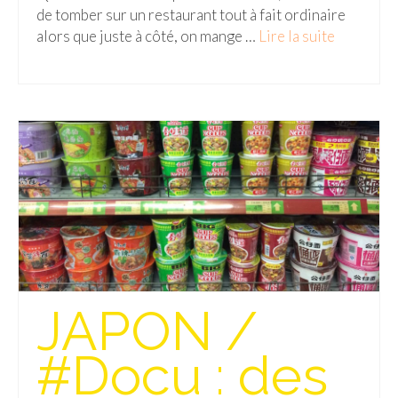
de tomber sur un restaurant tout à fait ordinaire
alors que juste à côté, on mange …
Lire la suite­­
Munich
Danemark
Copenhague
Portugal
Lisbonne
Royaume-Uni
GUIDES FOOD
ALLEMAGNE
JAPON /
– Berlin
#Docu : des
– Munich