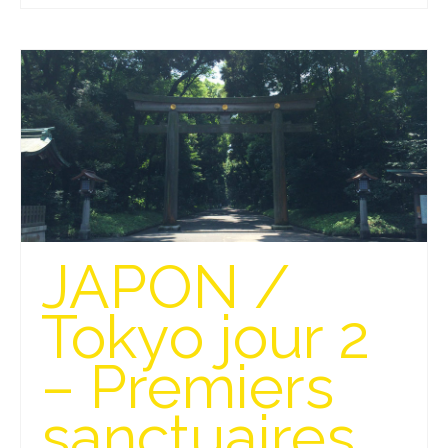
Beijing
Guilin & Yangshuo
Xi’An
Corée du Sud
Japon
Fukuoka
JAPON /
Kamakura
Tokyo jour 2
Kyoto
Mont Fuji
– Premiers
Nikko
sanctuaires
Tokyo