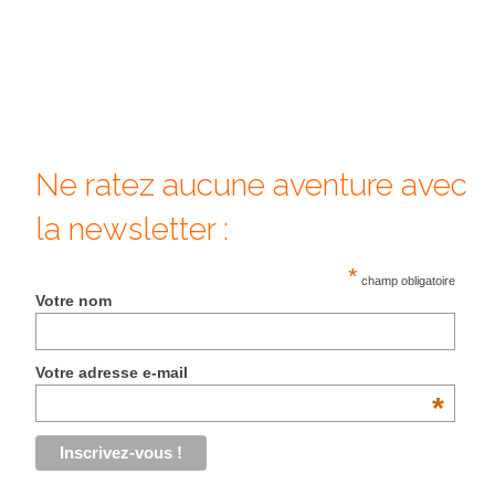
FRANCE
– Nice
– Paris
– La Réunion
Ne ratez aucune aventure avec
JAPON
la newsletter :
– Osaka
*
PÉROU
champ obligatoire
Votre nom
PORTUGAL
USA
Votre adresse e-mail
*
– Los Angeles
VIETNAM