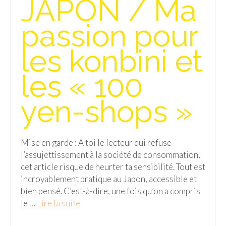
JAPON / Ma
Isla del Sol
passion pour
Lac Titicaca
les konbini et
Salar d’Uyuni
les « 100
Sucre
Chili
yen-shops »
Paraguay
Pérou
Mise en garde : A toi le lecteur qui refuse
l’assujettissement à la société de consommation,
Lac Titicaca
cet article risque de heurter ta sensibilité. Tout est
incroyablement pratique au Japon, accessible et
Machu Picchu
bien pensé. C’est-à-dire, une fois qu’on a compris
ASIE
le …
Lire la suite­­
Chine