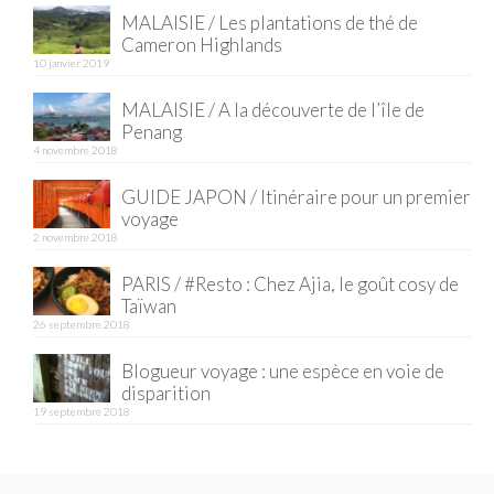
Cafés avec vue sur lac
MALAISIE / Les plantations de thé de
Cameron Highlands
LONDRES
10 janvier 2019
Marchés
MALAISIE / A la découverte de l’île de
Penang
Cafés
4 novembre 2018
PARIS
GUIDE JAPON / Itinéraire pour un premier
voyage
Restos chinois
2 novembre 2018
Restos coréens
PARIS / #Resto : Chez Ajia, le goût cosy de
Taïwan
Restos japonais
26 septembre 2018
Blogueur voyage : une espèce en voie de
Restos vietnamiens
disparition
19 septembre 2018