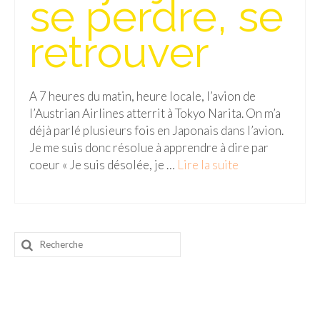
se perdre, se
BOLIVIE
– Sucre
retrouver
CHILI
CHINE
A 7 heures du matin, heure locale, l’avion de
l’Austrian Airlines atterrit à Tokyo Narita. On m’a
– Beijing
déjà parlé plusieurs fois en Japonais dans l’avion.
Je me suis donc résolue à apprendre à dire par
– Guilin
coeur « Je suis désolée, je …
Lire la suite­­
– Xi’an
CORÉE DU SUD
– Séoul
Rechercher
:
DANEMARK
– Copenhague