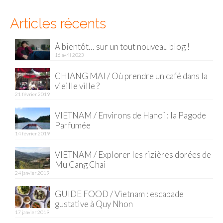
– Hanoi
Articles récents
– Hué & Hoi An
– Quy Nhon
À bientôt… sur un tout nouveau blog !
16 avril 2023
BONNES ADRESSES
CHIANG MAI / Où prendre un café dans la
BERLIN
vieille ville ?
21 février 2019
Restos asiatiques
VIETNAM / Environs de Hanoï : la Pagode
Parfumée
Marchés
14 février 2019
CHIANG MAI
VIETNAM / Explorer les rizières dorées de
Mu Cang Chai
Cafés
24 janvier 2019
HANOI
GUIDE FOOD / Vietnam : escapade
gustative à Quy Nhon
Cafés insolites
17 janvier 2019