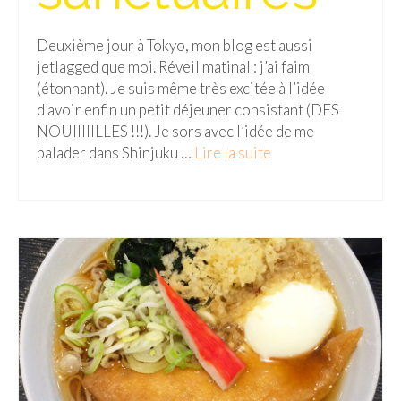
Malaisie
Deuxième jour à Tokyo, mon blog est aussi
jetlagged que moi. Réveil matinal : j’ai faim
Cameron Highlands
(étonnant). Je suis même très excitée à l’idée
Penang
d’avoir enfin un petit déjeuner consistant (DES
NOUIIIIILLES !!!). Je sors avec l’idée de me
Singapour
balader dans Shinjuku …
Lire la suite­­
Vietnam
Baie d’Halong
Hanoi
Hué
Mai Chau
Mu Cang Chai
Ninh Binh