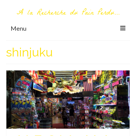
A la Recherche du Pain Perdu...
Menu
TOUT COMMENCE ICI
shinjuku
Première visite – A propos
Me contacter
AUTOUR DU MONDE
AFRIQUE
La Réunion
AMERIQUE DU SUD
Bolivie