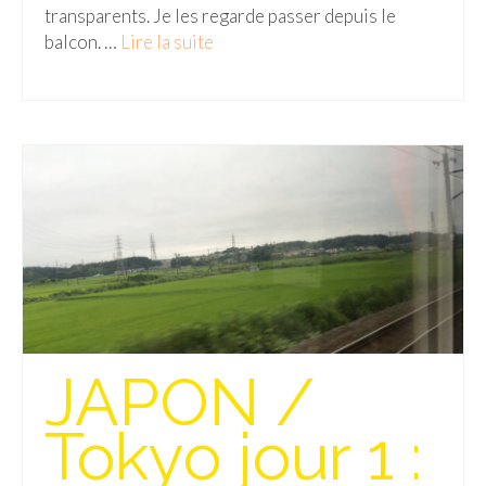
transparents. Je les regarde passer depuis le
balcon. …
Lire la suite­­
Munich
Danemark
Copenhague
Portugal
Lisbonne
Royaume-Uni
GUIDES FOOD
ALLEMAGNE
JAPON /
– Berlin
Tokyo jour 1 :
– Munich