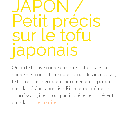
JAPON /
Isla del Sol
Petit précis
Lac Titicaca
sur le tofu
Salar d’Uyuni
japonais
Sucre
Chili
Qu’on le trouve coupé en petits cubes dans la
Paraguay
soupe miso ou frit, enroulé autour des inarizushi,
Pérou
le tofu est un ingrédient extrêmement répandu
dans la cuisine japonaise. Riche en protéines et
Lac Titicaca
nourrissant, il est tout particulièrement présent
dans la …
Lire la suite­­
Machu Picchu
ASIE
Chine