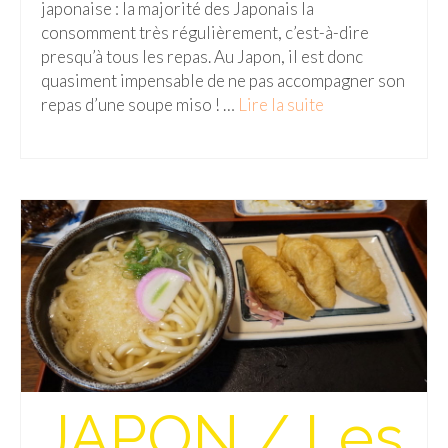
BOLIVIE
japonaise : la majorité des Japonais la
consomment très régulièrement, c’est-à-dire
– Sucre
presqu’à tous les repas. Au Japon, il est donc
quasiment impensable de ne pas accompagner son
CHILI
repas d’une soupe miso ! …
Lire la suite­­
CHINE
– Beijing
– Guilin
– Xi’an
CORÉE DU SUD
– Séoul
DANEMARK
JAPON / Les
– Copenhague