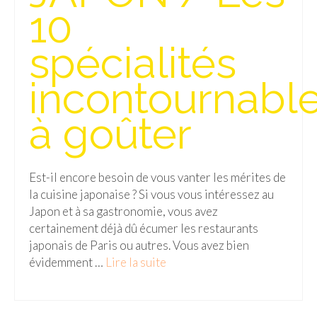
FRANCE
10
– Nice
spécialités
– Paris
incontournabl
– La Réunion
à goûter
JAPON
– Osaka
Est-il encore besoin de vous vanter les mérites de
PÉROU
la cuisine japonaise ? Si vous vous intéressez au
PORTUGAL
Japon et à sa gastronomie, vous avez
certainement déjà dû écumer les restaurants
USA
japonais de Paris ou autres. Vous avez bien
évidemment …
Lire la suite­­
– Los Angeles
VIETNAM