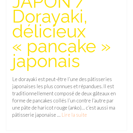
JAPON /
Dorayaki,
Quy Nhon
EUROPE
délicieux
France
« pancake »
La Réunion
japonais
Paris
Poitou
Le dorayaki est peut-être l’une des pâtisseries
Saint-Malo
japonaises les plus connues et répandues. Il est
traditionnellement composé de deux gâteaux en
Savoie
forme de pancakes collés l’un contre l’autre par
une pâte de haricot rouge (anko)… c’est aussi ma
Vendée
pâtisserie japonaise …
Lire la suite­­
Allemagne
Berlin