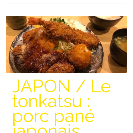
JAPON / Le
tonkatsu :
porc pané
japonais