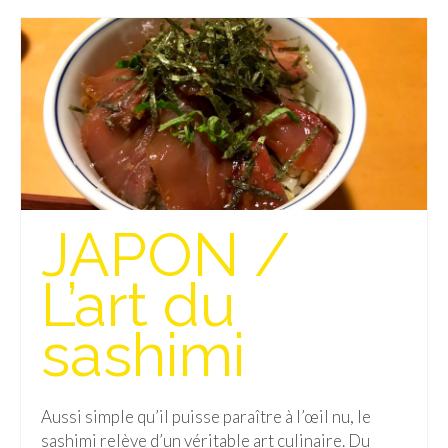
– Hanoi
– Hué & Hoi An
– Quy Nhon
BONNES ADRESSES
BERLIN
Restos asiatiques
JAPON /
Marchés
L’art du
CHIANG MAI
sashimi
Cafés
HANOI
Aussi simple qu’il puisse paraître à l’œil nu, le
Cafés insolites
sashimi relève d’un véritable art culinaire. Du