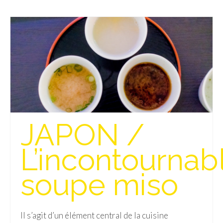
Munich
Danemark
Copenhague
Portugal
Lisbonne
Royaume-Uni
JAPON /
GUIDES FOOD
L’incontournab
ALLEMAGNE
soupe miso
– Berlin
– Munich
Il s’agit d’un élément central de la cuisine