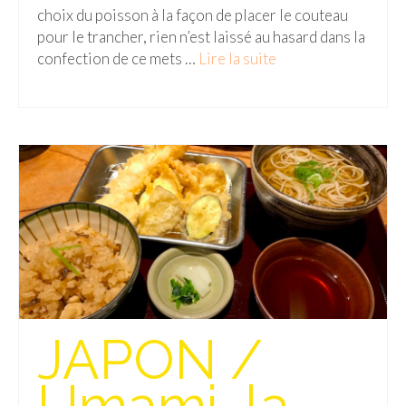
Cafés avec vue sur lac
choix du poisson à la façon de placer le couteau
pour le trancher, rien n’est laissé au hasard dans la
LONDRES
confection de ce mets …
Lire la suite­­
Marchés
Cafés
PARIS
Restos chinois
Restos coréens
Restos japonais
Restos vietnamiens
JAPON /
Umami, la