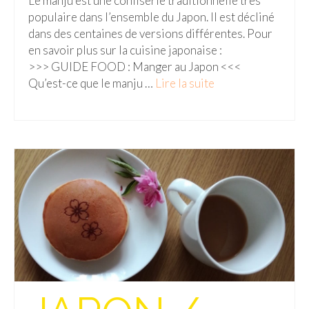
Le manju est une confiserie traditionnelle très
populaire dans l’ensemble du Japon. Il est décliné
Malaisie
dans des centaines de versions différentes. Pour
en savoir plus sur la cuisine japonaise :
Cameron Highlands
>>> GUIDE FOOD : Manger au Japon <<<
Penang
Qu’est-ce que le manju …
Lire la suite­­
Singapour
Vietnam
Baie d’Halong
Hanoi
Hué
Mai Chau
Mu Cang Chai
Ninh Binh