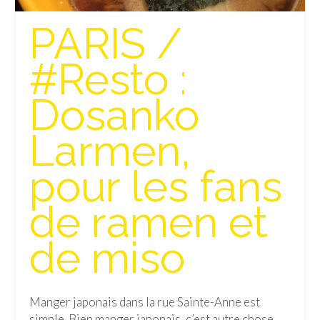
Isla del Sol
PARIS /
Lac Titicaca
#Resto :
Salar d’Uyuni
Dosanko
Sucre
Larmen,
Chili
Paraguay
pour les fans
Pérou
de ramen et
Lac Titicaca
de miso
Machu Picchu
ASIE
Manger japonais dans la rue Sainte-Anne est
Chine
simple. Bien manger japonais, c’est autre chose.