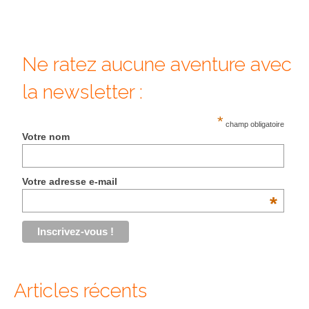
BOLIVIE
– Sucre
CHILI
Ne ratez aucune aventure avec
CHINE
la newsletter :
– Beijing
*
champ obligatoire
Votre nom
– Guilin
– Xi’an
Votre adresse e-mail
CORÉE DU SUD
*
– Séoul
DANEMARK
– Copenhague
Articles récents