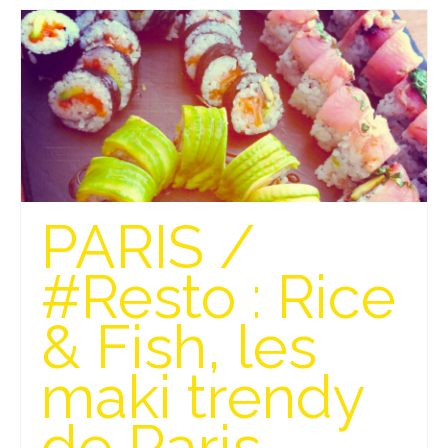
Quy Nhon
EUROPE
France
La Réunion
Paris
PARIS /
Poitou
#Resto : Rice
Saint-Malo
& Fish, les
Savoie
Vendée
maki trendy
Allemagne
de Paris
Berlin