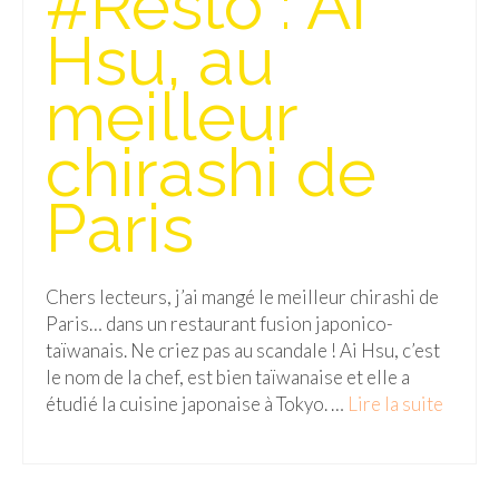
#Resto : Ai
Hsu, au
Malaisie
Cameron Highlands
meilleur
Penang
chirashi de
Singapour
Paris
Vietnam
Baie d’Halong
Chers lecteurs, j’ai mangé le meilleur chirashi de
Hanoi
Paris… dans un restaurant fusion japonico-
taïwanais. Ne criez pas au scandale ! Ai Hsu, c’est
Hué
le nom de la chef, est bien taïwanaise et elle a
étudié la cuisine japonaise à Tokyo. …
Lire la suite­­
Mai Chau
Mu Cang Chai
Ninh Binh