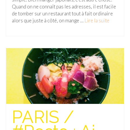
Quand on ne connaît pas les adresses, il est facile
Beijing
de tomber sur un restaurant tout à fait ordinaire
alors que juste à côté, on mange …
Lire la suite­­
Guilin & Yangshuo
Xi’An
Corée du Sud
Japon
Fukuoka
Kamakura
Kyoto
Mont Fuji
PARIS /
Nikko
Tokyo