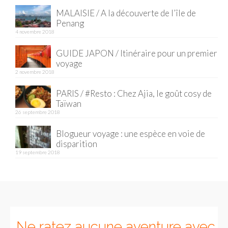
– Hanoi
MALAISIE / A la découverte de l’île de
Penang
– Hué & Hoi An
4 novembre 2018
– Quy Nhon
GUIDE JAPON / Itinéraire pour un premier
voyage
BONNES ADRESSES
2 novembre 2018
BERLIN
PARIS / #Resto : Chez Ajia, le goût cosy de
Taïwan
Restos asiatiques
26 septembre 2018
Marchés
Blogueur voyage : une espèce en voie de
disparition
CHIANG MAI
19 septembre 2018
Cafés
HANOI
Cafés insolites
Ne ratez aucune aventure avec