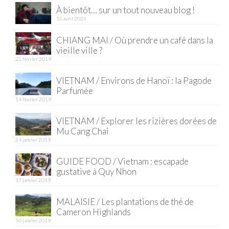
FRANCE
À bientôt… sur un tout nouveau blog !
16 avril 2023
– Nice
CHIANG MAI / Où prendre un café dans la
– Paris
vieille ville ?
21 février 2019
– La Réunion
VIETNAM / Environs de Hanoï : la Pagode
JAPON
Parfumée
14 février 2019
– Osaka
VIETNAM / Explorer les rizières dorées de
PÉROU
Mu Cang Chai
24 janvier 2019
PORTUGAL
GUIDE FOOD / Vietnam : escapade
USA
gustative à Quy Nhon
17 janvier 2019
– Los Angeles
MALAISIE / Les plantations de thé de
Cameron Highlands
VIETNAM
10 janvier 2019