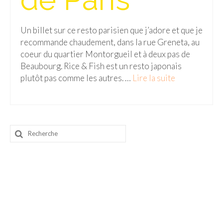
Munich
Un billet sur ce resto parisien que j’adore et que je
Danemark
recommande chaudement, dans la rue Greneta, au
coeur du quartier Montorgueil et à deux pas de
Copenhague
Beaubourg. Rice & Fish est un resto japonais
plutôt pas comme les autres. …
Lire la suite­­
Portugal
Lisbonne
Royaume-Uni
Rechercher
:
GUIDES FOOD
ALLEMAGNE
– Berlin
– Munich