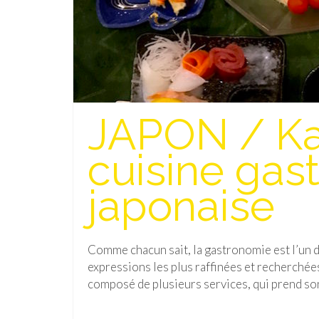
JAPON / Kai
cuisine ga
japonaise
Comme chacun sait, la gastronomie est l’un de
expressions les plus raffinées et recherchée
composé de plusieurs services, qui prend s