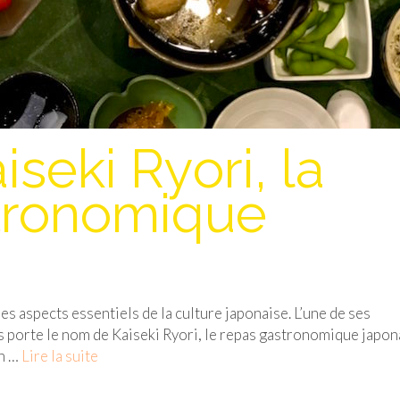
seki Ryori, la
stronomique
s aspects essentiels de la culture japonaise. L’une de ses
s porte le nom de Kaiseki Ryori, le repas gastronomique japon
on …
Lire la suite­­