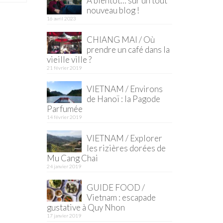
À bientôt… sur un tout
nouveau blog !
16 avril 2023
CHIANG MAI / Où
prendre un café dans la
vieille ville ?
21 février 2019
VIETNAM / Environs
de Hanoï : la Pagode
Parfumée
14 février 2019
VIETNAM / Explorer
les rizières dorées de
Mu Cang Chai
24 janvier 2019
GUIDE FOOD /
Vietnam : escapade
gustative à Quy Nhon
17 janvier 2019