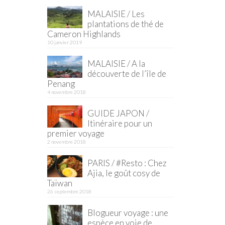
MALAISIE / Les
plantations de thé de
Cameron Highlands
10 janvier 2019
MALAISIE / A la
découverte de l’île de
Penang
4 novembre 2018
GUIDE JAPON /
Itinéraire pour un
premier voyage
2 novembre 2018
PARIS / #Resto : Chez
Ajia, le goût cosy de
Taïwan
26 septembre 2018
Blogueur voyage : une
espèce en voie de