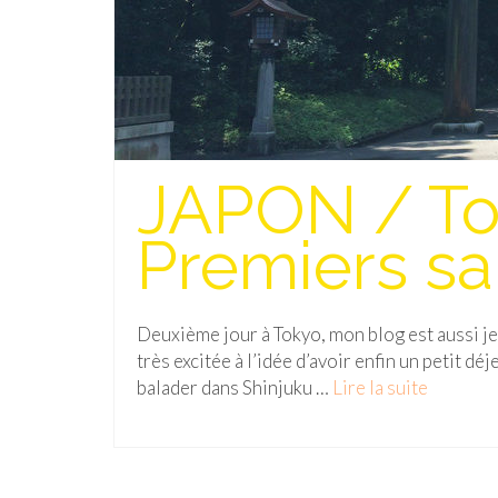
JAPON / Tok
Premiers sa
Deuxième jour à Tokyo, mon blog est aussi jet
très excitée à l’idée d’avoir enfin un petit d
balader dans Shinjuku …
Lire la suite­­