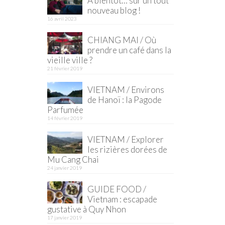
À bientôt… sur un tout
nouveau blog !
16 avril 2023
CHIANG MAI / Où
prendre un café dans la
vieille ville ?
21 février 2019
VIETNAM / Environs
de Hanoï : la Pagode
Parfumée
14 février 2019
VIETNAM / Explorer
les rizières dorées de
Mu Cang Chai
24 janvier 2019
GUIDE FOOD /
Vietnam : escapade
gustative à Quy Nhon
17 janvier 2019