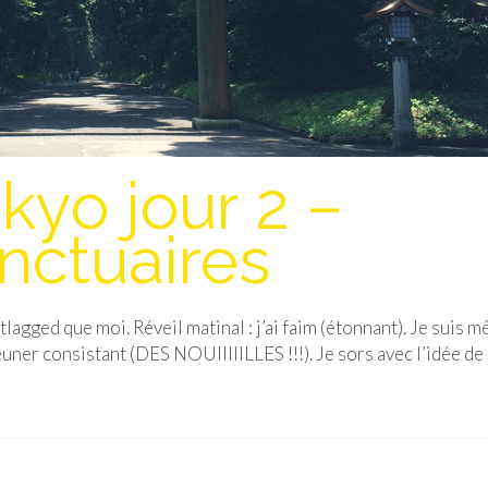
yo jour 2 –
nctuaires
lagged que moi. Réveil matinal : j’ai faim (étonnant). Je suis 
éjeuner consistant (DES NOUIIIIILLES !!!). Je sors avec l’idée d