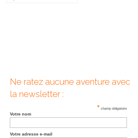
:
Beijing
Guilin & Yangshuo
Xi’An
Corée du Sud
Japon
Fukuoka
Ne ratez aucune aventure avec
Kamakura
la newsletter :
Kyoto
*
champ obligatoire
Mont Fuji
Votre nom
Nikko
Votre adresse e-mail
Tokyo