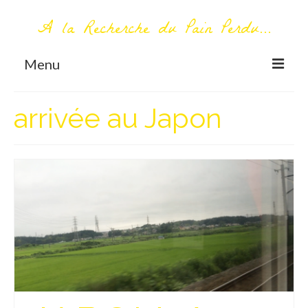
A la Recherche du Pain Perdu...
Menu
TOUT COMMENCE ICI
arrivée au Japon
Première visite – A propos
Me contacter
AUTOUR DU MONDE
AFRIQUE
La Réunion
AMERIQUE DU SUD
Bolivie