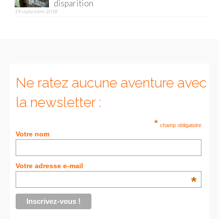
disparition
19 septembre 2018
Munich
Danemark
Copenhague
Portugal
Ne ratez aucune aventure avec
la newsletter :
Lisbonne
Royaume-Uni
*
champ obligatoire
Votre nom
GUIDES FOOD
ALLEMAGNE
Votre adresse e-mail
*
– Berlin
– Munich