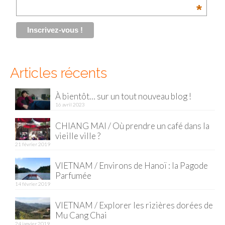
*
Malaisie
Cameron Highlands
Penang
Articles récents
Singapour
À bientôt… sur un tout nouveau blog !
Vietnam
16 avril 2023
Baie d’Halong
CHIANG MAI / Où prendre un café dans la
vieille ville ?
Hanoi
21 février 2019
Hué
VIETNAM / Environs de Hanoï : la Pagode
Parfumée
Mai Chau
14 février 2019
Mu Cang Chai
VIETNAM / Explorer les rizières dorées de
Mu Cang Chai
Ninh Binh
24 janvier 2019