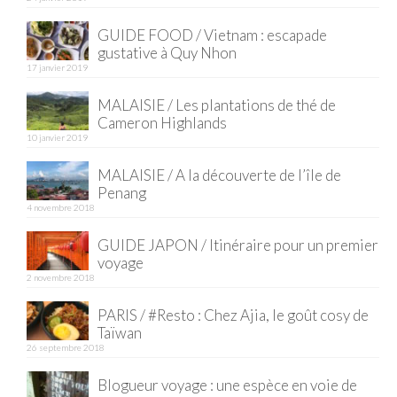
Quy Nhon
GUIDE FOOD / Vietnam : escapade
gustative à Quy Nhon
EUROPE
17 janvier 2019
MALAISIE / Les plantations de thé de
France
Cameron Highlands
10 janvier 2019
La Réunion
MALAISIE / A la découverte de l’île de
Paris
Penang
4 novembre 2018
Poitou
GUIDE JAPON / Itinéraire pour un premier
Saint-Malo
voyage
2 novembre 2018
Savoie
PARIS / #Resto : Chez Ajia, le goût cosy de
Vendée
Taïwan
26 septembre 2018
Allemagne
Blogueur voyage : une espèce en voie de
Berlin