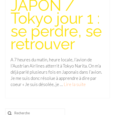
JAPON /
Isla del Sol
Tokyo jour 1 :
Lac Titicaca
se perdre, se
Salar d’Uyuni
retrouver
Sucre
Chili
A 7 heures du matin, heure locale, l’avion de
Paraguay
l’Austrian Airlines atterrit à Tokyo Narita. On m’a
Pérou
déjà parlé plusieurs fois en Japonais dans l’avion.
Je me suis donc résolue à apprendre à dire par
Lac Titicaca
coeur « Je suis désolée, je …
Lire la suite­­
Machu Picchu
ASIE
Rechercher
Chine