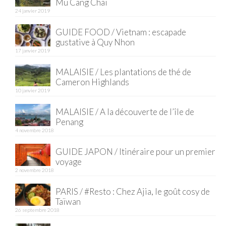
Mu Cang Chai
24 janvier 2019
Quy Nhon
GUIDE FOOD / Vietnam : escapade
EUROPE
gustative à Quy Nhon
17 janvier 2019
France
MALAISIE / Les plantations de thé de
La Réunion
Cameron Highlands
10 janvier 2019
Paris
MALAISIE / A la découverte de l’île de
Penang
Poitou
4 novembre 2018
Saint-Malo
GUIDE JAPON / Itinéraire pour un premier
voyage
Savoie
2 novembre 2018
Vendée
PARIS / #Resto : Chez Ajia, le goût cosy de
Taïwan
Allemagne
26 septembre 2018
Berlin