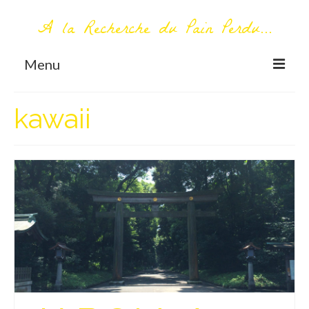
A la Recherche du Pain Perdu...
Menu
TOUT COMMENCE ICI
kawaii
Première visite – A propos
Me contacter
AUTOUR DU MONDE
AFRIQUE
La Réunion
AMERIQUE DU SUD
Bolivie