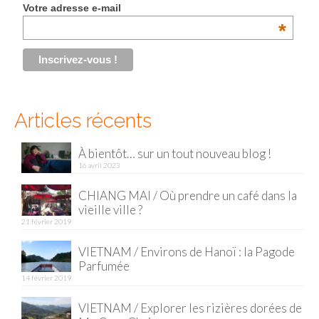
Votre adresse e-mail
Malaisie
*
Cameron Highlands
Penang
Singapour
Articles récents
Vietnam
À bientôt… sur un tout nouveau blog !
16 avril 2023
Baie d’Halong
CHIANG MAI / Où prendre un café dans la
Hanoi
vieille ville ?
21 février 2019
Hué
VIETNAM / Environs de Hanoï : la Pagode
Mai Chau
Parfumée
14 février 2019
Mu Cang Chai
VIETNAM / Explorer les rizières dorées de
Ninh Binh