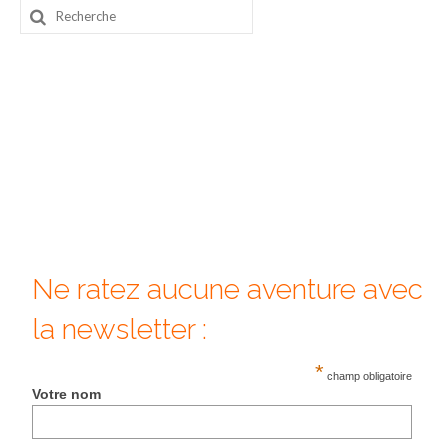
Rechercher
Beijing
:
Guilin & Yangshuo
Xi’An
Corée du Sud
Japon
Fukuoka
Kamakura
Ne ratez aucune aventure avec
Kyoto
la newsletter :
Mont Fuji
*
champ obligatoire
Votre nom
Nikko
Tokyo