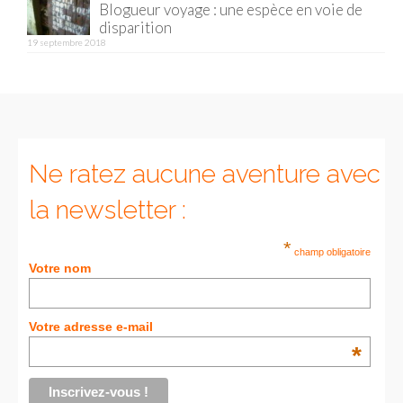
Blogueur voyage : une espèce en voie de
disparition
Munich
19 septembre 2018
Danemark
Copenhague
Portugal
Ne ratez aucune aventure avec
Lisbonne
la newsletter :
Royaume-Uni
*
champ obligatoire
GUIDES FOOD
Votre nom
ALLEMAGNE
Votre adresse e-mail
– Berlin
*
– Munich