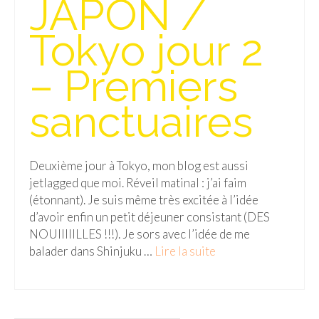
JAPON /
Isla del Sol
Tokyo jour 2
Lac Titicaca
– Premiers
Salar d’Uyuni
sanctuaires
Sucre
Chili
Deuxième jour à Tokyo, mon blog est aussi
Paraguay
jetlagged que moi. Réveil matinal : j’ai faim
Pérou
(étonnant). Je suis même très excitée à l’idée
d’avoir enfin un petit déjeuner consistant (DES
Lac Titicaca
NOUIIIIILLES !!!). Je sors avec l’idée de me
balader dans Shinjuku …
Lire la suite­­
Machu Picchu
ASIE
Chine