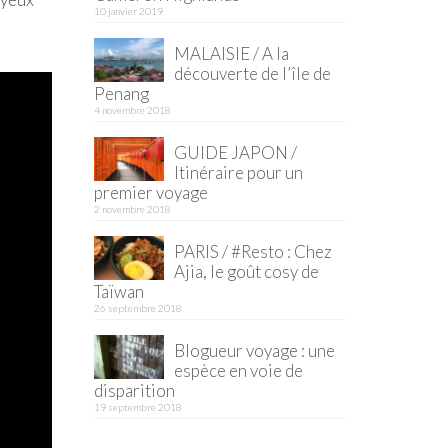
10 janvier 2019
MALAISIE / A la
découverte de l’île de
Penang
4 novembre 2018
GUIDE JAPON /
Itinéraire pour un
premier voyage
2 novembre 2018
PARIS / #Resto : Chez
Ajia, le goût cosy de
Taïwan
26 septembre 2018
Blogueur voyage : une
espèce en voie de
disparition
19 septembre 2018