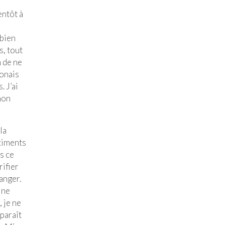
entôt à
 bien
s, tout
n de ne
ponais
 J’ai
mon
la
âtiments
s ce
rifier
anger.
 ne
 je ne
pparaît