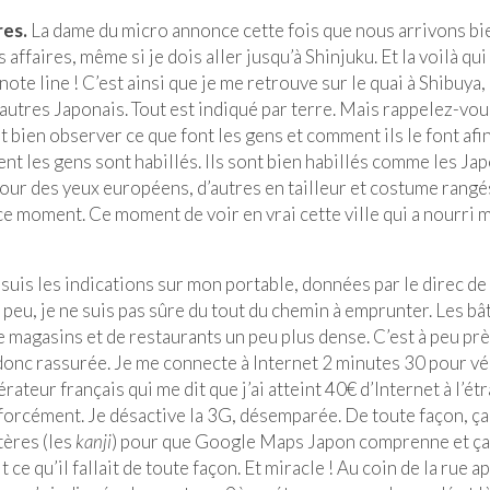
res.
La dame du micro annonce cette fois que nous arrivons bi
ffaires, même si je dois aller jusqu’à Shinjuku. Et la voilà qui
e line ! C’est ainsi que je me retrouve sur le quai à Shibuya,
 autres Japonais. Tout est indiqué par terre. Mais rappelez-vou
 bien observer ce que font les gens et comment ils le font afi
t les gens sont habillés. Ils sont bien habillés comme les Ja
r des yeux européens, d’autres en tailleur et costume rangés.
u ce moment. Ce moment de voir en vrai cette ville qui a nourri 
t suis les indications sur mon portable, données par le direc de 
 peu, je ne suis pas sûre du tout du chemin à emprunter. Les b
 magasins et de restaurants un peu plus dense. C’est à peu prè
 donc rassurée. Je me connecte à Internet 2 minutes 30 pour vé
teur français qui me dit que j’ai atteint 40€ d’Internet à l’étr
forcément. Je désactive la 3G, désemparée. De toute façon, ça
ctères (les
kanji
) pour que Google Maps Japon comprenne et ça,
ait ce qu’il fallait de toute façon. Et miracle ! Au coin de la rue a