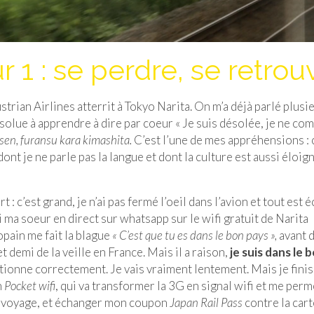
 1 : se perdre, se retrou
ustrian Airlines atterrit à Tokyo Narita. On m’a déjà parlé plusi
ésolue à apprendre à dire par coeur « Je suis désolée, je ne c
sen, furansu kara kimashita.
C’est l’une de mes appréhensions : c
ont je ne parle pas la langue et dont la culture est aussi éloig
 : c’est grand, je n’ai pas fermé l’oeil dans l’avion et tout est é
i ma soeur en direct sur whatsapp sur le wifi gratuit de Narita
copain me fait la blague
« C’est que tu es dans le bon pays »,
avant d
t demi de la veille en France. Mais il a raison,
je suis dans le 
ionne correctement. Je vais vraiment lentement. Mais je finis
n
Pocket wifi
, qui va transformer la 3G en signal wifi et me perm
on voyage, et échanger mon coupon
Japan Rail Pass
contre la cart