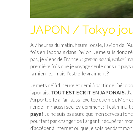
JAPON / Tokyo jour
A 7 heures du matin, heure locale, l’avion de l’A
fois en Japonais dans l’avion. Je me suis donc r
pas, je viens de France » :
gomen na sai, wakari ma
première fois que je voyage seule dans un pays d
la mienne… mais l’est-elle vraiment ?
Je mets déjà 1 heure et demi à partir de l’aéroport
japonais.
TOUT EST ECRIT EN JAPONAIS.
J’a
Airport, elle a l’air aussi excitée que moi. Mon 
rendormir aussi sec. Evidemment : il est minuit e
pays !
Je ne suis pas sûre que mon cerveau fonct
pourtant par changer de l’argent, récupérer mo
d’accéder à Internet où que je sois pendant m