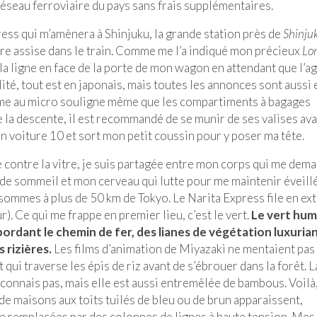
éseau ferroviaire du pays sans frais supplémentaires.
ess qui m’amènera à Shinjuku, la grande station près de
Shinju
d’être assise dans le train. Comme me l’a indiqué mon précieux
Lo
 la ligne en face de la porte de mon wagon en attendant que l’a
té, tout est en japonais, mais toutes les annonces sont aussi 
me au micro souligne même que les compartiments à bagages
la descente, il est recommandé de se munir de ses valises av
 en voiture 10 et sort mon petit coussin pour y poser ma tête.
yé contre la vitre, je suis partagée entre mon corps qui me dem
e de sommeil et mon cerveau qui lutte pour me maintenir éveill
ommes à plus de 50 km de Tokyo. Le Narita Express file en ex
r). Ce qui me frappe en premier lieu, c’est le vert.
Le vert hum
bordant le chemin de fer, des lianes de végétation luxuria
 rizières.
Les films d’animation de Miyazaki ne mentaient pas :
 qui traverse les épis de riz avant de s’ébrouer dans la forêt. L
reconnais pas, mais elle est aussi entremêlée de bambous. Voilà
e maisons aux toits tuilés de bleu ou de brun apparaissent,
ite remplacées par des colonnes de lignes à haute tension. Mes