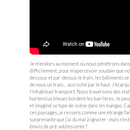
Je m’endors au moment où nous pénétrons dans la
difficilement, pour m’apercevoir soudain que no
dessous et par-dessus le train, les bâtiments se
de nous un train… accroché par le haut. J’écarqui
l’inhabituel transport. Nous traversons des sta
hortensias bleues bordent les barrières. Je peux 
et imaginé ce type de scène dans les mangas. Ca
ces paysages, je ressens comme une étrange fami
surprenante que j’ai du mal à ignorer : mais n’es
émois de pré-adolescente ?