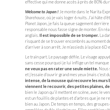
effective qui me donne accès à près de 80% du r
Welcome to Japan !
Je monte dans le Narita Expr
Sharehouse
, où je vais loger 6 nuits. J’ai hâte 
Planet Japon
, je fais la queue sagement derrière
responsable nous fasse signe de monter. En réali
anglais.
Il est impossible de se tromper.
La da
risquant de se trouver encombrés au moment de 
d’arriver à son arrêt. Je m’assieds à la place 6D
Le train part. Le paysage défile. Le visage appu
sans cesse pourquoi je lui inflige un tel manqu
ne veux pas en rater une seule miette.
Nous s
et j’essaie d’ouvrir grand mes yeux (mais c’est du
intense, de la mousse qui recouvre les murs 
viennent le recouvrir, des petites plaines, des
bien le Japon qu’il mettent en scène, avec le vent
est un fouillis de plantes et d’arbres que je ne 
bien au Japon. De temps en temps, des groupes d
emmêlées de fils électriques. Elles sont bien v