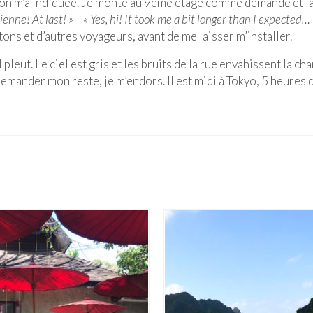
qu’on m’a indiquée. Je monte au 9ème étage comme demandé et l
ienne! At last! » – « Yes, hi! It took me a bit longer than I expected… 
tons et d’autres voyageurs, avant de me laisser m’installer.
 pleut. Le ciel est gris et les bruits de la rue envahissent la ch
mander mon reste, je m’endors. Il est midi à Tokyo, 5 heures 