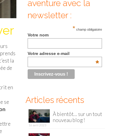
aventure avec la
newsletter :
ver
*
champ obligatoire
Votre nom
eurs
omprends
Votre adresse e-mail
’est la
*
née de
crit en
Articles récents
e se
bon
À bientôt… sur un tout
nouveau blog !
ettre
16 avril 2023
e