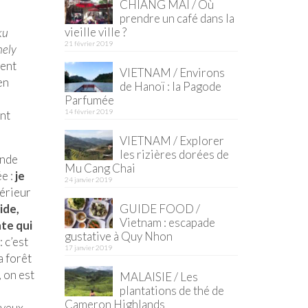
CHIANG MAI / Où
prendre un café dans la
vieille ville ?
ku
21 février 2019
nely
gent
VIETNAM / Environs
en
de Hanoï : la Pagode
Parfumée
14 février 2019
ant
VIETNAM / Explorer
les rizières dorées de
ande
Mu Cang Chai
ée :
je
24 janvier 2019
térieur
ide,
GUIDE FOOD /
Vietnam : escapade
nte qui
gustative à Quy Nhon
 c’est
17 janvier 2019
a forêt
, on est
MALAISIE / Les
plantations de thé de
Cameron Highlands
 yeux