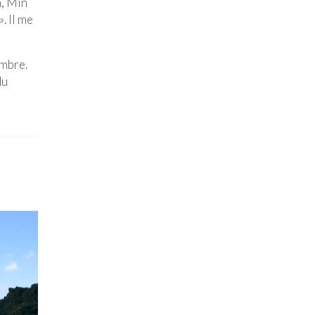
à, Min
»
. Il me
ambre.
du