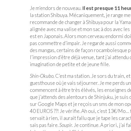
Je m’endors de nouveau.
Il est presque 11 heu
la station Shibuya. Mécaniquement, je range mes a
recommande de changer à Shibuya pour la Yamanot
alignée avec ma valise et mon sac à dos avec les
est en Japonais. Alors mon cerveau endormi doit
pas commettre d’impair. Je regarde aussi commen
des mangas, certains de façon rocambolesque pou
l’impression d’être déjà venue, tant j’ai attend
imagination de petite et de jeune fille.
Shin-Okubo.
C’est ma station. Je sors du train, e
guesthouse où je vais séjourner. Je me perds un
commencent à être très élévés, les enseignes de
que j’attends des alentours de Shinjuku, je suis
sur Google Maps et je reçois un sms de mon opéra
40 EUROS ??! Je vérifie. Ah oui, c’est 13€/Mo… 
servait à rien, il aurait fallu que je tape les cara
sais pas faire.
Soupir.
Je continue. A priori, j’ai f