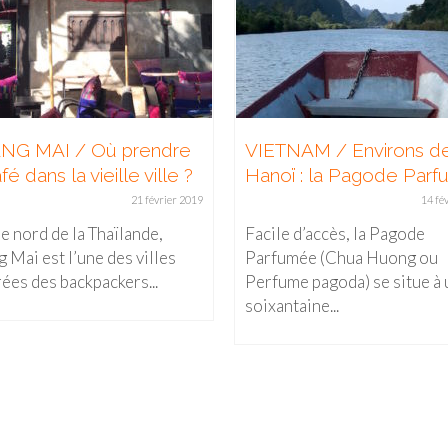
NG MAI / Où prendre
VIETNAM / Environs d
fé dans la vieille ville ?
Hanoï : la Pagode Par
21 février 2019
14 fé
e nord de la Thaïlande,
Facile d’accès, la Pagode
 Mai est l’une des villes
Parfumée (Chua Huong ou
ées des backpackers...
Perfume pagoda) se situe à
soixantaine...