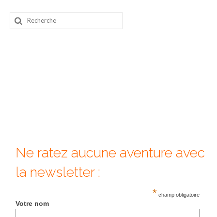
Beijing
Rechercher
:
Guilin & Yangshuo
Xi’An
Corée du Sud
Japon
Fukuoka
Kamakura
Ne ratez aucune aventure avec
Kyoto
la newsletter :
Mont Fuji
*
Nikko
champ obligatoire
Votre nom
Tokyo