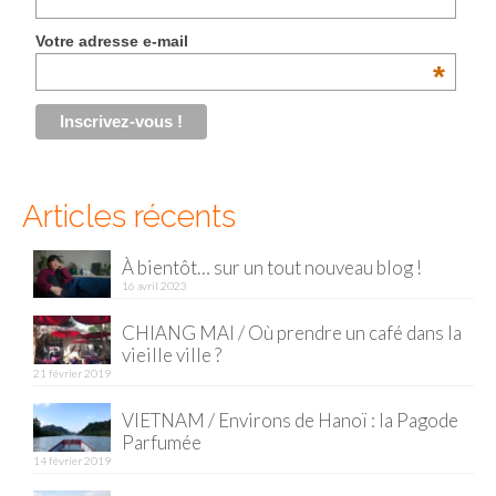
Malaisie
Votre adresse e-mail
*
Cameron Highlands
Penang
Singapour
Articles récents
Vietnam
Baie d’Halong
À bientôt… sur un tout nouveau blog !
16 avril 2023
Hanoi
CHIANG MAI / Où prendre un café dans la
vieille ville ?
Hué
21 février 2019
Mai Chau
VIETNAM / Environs de Hanoï : la Pagode
Parfumée
Mu Cang Chai
14 février 2019
Ninh Binh