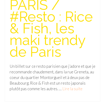
PARIS /
Isla del Sol
#Resto : Rice
Lac Titicaca
& Fish, les
Salar d’Uyuni
maki trendy
Sucre
Chili
de Paris
Paraguay
Pérou
Un billet sur ce resto parisien que j’adore et que je
recommande chaudement, dans la rue Greneta, au
Lac Titicaca
coeur du quartier Montorgueil et à deux pas de
Beaubourg. Rice & Fish est un resto japonais
Machu Picchu
plutôt pas comme les autres. …
Lire la suite­­
ASIE
Chine