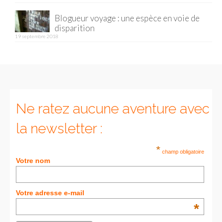
Blogueur voyage : une espèce en voie de
Munich
disparition
19 septembre 2018
Danemark
Copenhague
Portugal
Lisbonne
Ne ratez aucune aventure avec
Royaume-Uni
la newsletter :
GUIDES FOOD
*
champ obligatoire
Votre nom
ALLEMAGNE
– Berlin
Votre adresse e-mail
– Munich
*