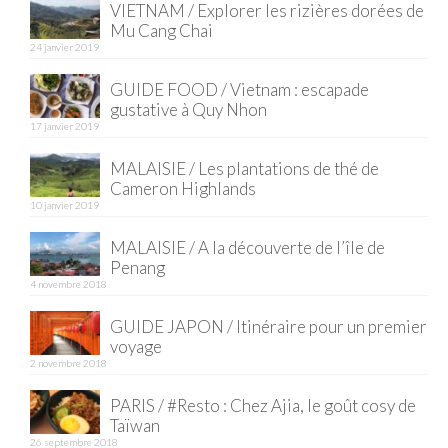
VIETNAM / Explorer les rizières dorées de
Mu Cang Chai
Quy Nhon
24 janvier 2019
EUROPE
GUIDE FOOD / Vietnam : escapade
gustative à Quy Nhon
France
17 janvier 2019
La Réunion
MALAISIE / Les plantations de thé de
Cameron Highlands
Paris
10 janvier 2019
Poitou
MALAISIE / A la découverte de l’île de
Penang
Saint-Malo
4 novembre 2018
Savoie
GUIDE JAPON / Itinéraire pour un premier
voyage
Vendée
2 novembre 2018
PARIS / #Resto : Chez Ajia, le goût cosy de
Allemagne
Taïwan
26 septembre 2018
Berlin