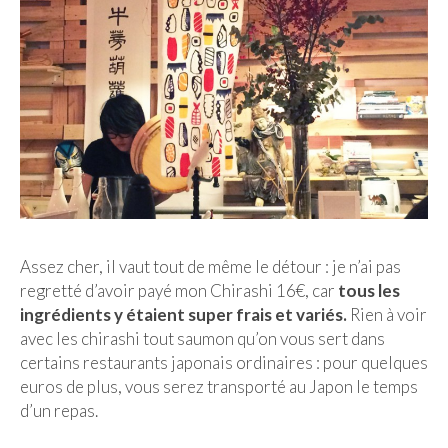
Malaisie
Cameron Highlands
Penang
Singapour
Vietnam
Baie d’Halong
Assez cher, il vaut tout de même le détour : je n’ai pas
Hanoi
regretté d’avoir payé mon Chirashi 16€, car
tous les
ingrédients y étaient super frais et variés.
Rien à voir
Hué
avec les chirashi tout saumon qu’on vous sert dans
certains restaurants japonais ordinaires : pour quelques
Mai Chau
euros de plus, vous serez transporté au Japon le temps
Mu Cang Chai
d’un repas.
Ninh Binh