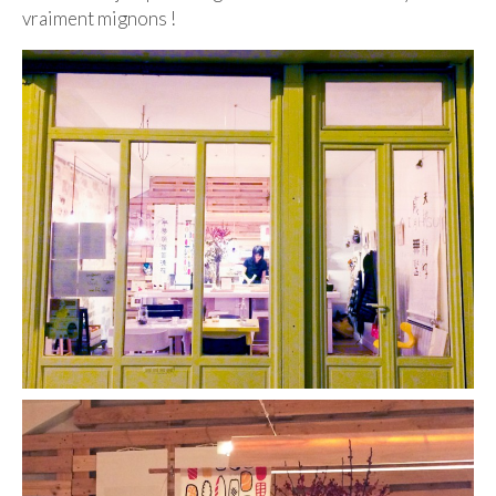
vraiment mignons !
Beijing
Guilin & Yangshuo
Xi’An
Corée du Sud
Japon
Fukuoka
Kamakura
Kyoto
Mont Fuji
Nikko
Tokyo