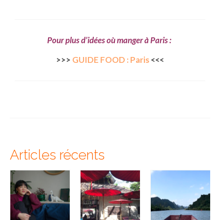
FRANCE
– Nice
Pour plus d’idées où manger à Paris :
– Paris
>>>
GUIDE FOOD : Paris
<<<
– La Réunion
JAPON
– Osaka
PÉROU
PORTUGAL
Articles récents
USA
– Los Angeles
VIETNAM