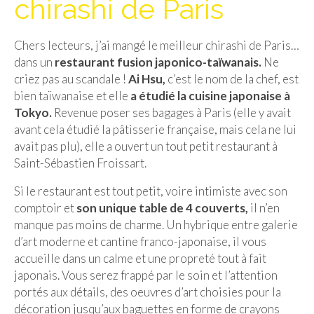
chirashi de Paris
Isla del Sol
Chers lecteurs, j’ai mangé le meilleur chirashi de Paris…
Lac Titicaca
dans un
restaurant fusion japonico-taïwanais.
Ne
Salar d’Uyuni
criez pas au scandale !
Ai Hsu,
c’est le nom de la chef, est
bien taïwanaise et elle
a étudié la cuisine japonaise à
Sucre
Tokyo.
Revenue poser ses bagages à Paris (elle y avait
avant cela étudié la pâtisserie française, mais cela ne lui
Chili
avait pas plu), elle a ouvert un tout petit restaurant à
Saint-Sébastien Froissart.
Paraguay
Si le restaurant est tout petit, voire intimiste avec son
Pérou
comptoir et
son unique table de 4 couverts,
il n’en
Lac Titicaca
manque pas moins de charme. Un hybrique entre galerie
d’art moderne et cantine franco-japonaise, il vous
Machu Picchu
accueille dans un calme et une propreté tout à fait
japonais. Vous serez frappé par le soin et l’attention
ASIE
portés aux détails, des oeuvres d’art choisies pour la
Chine
décoration jusqu’aux baguettes en forme de crayons