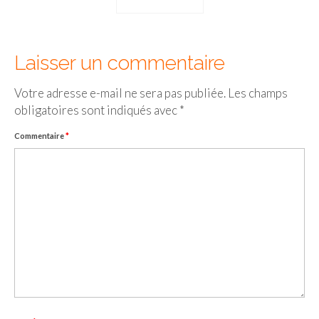
Cafés avec vue sur lac
LONDRES
Laisser un commentaire
Marchés
Votre adresse e-mail ne sera pas publiée.
Les champs
Cafés
obligatoires sont indiqués avec
*
PARIS
Commentaire
*
Restos chinois
Restos coréens
Restos japonais
Restos vietnamiens