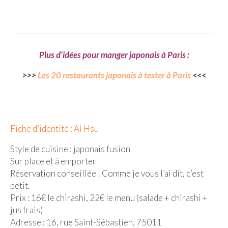
Munich
Danemark
Plus d’idées pour manger japonais à Paris :
Copenhague
>>>
Les 20 restaurants japonais à tester à Paris
<<<
Portugal
Lisbonne
Royaume-Uni
Fiche d’identité : Ai Hsu
GUIDES FOOD
Style de cuisine : japonais fusion
Sur place et à emporter
ALLEMAGNE
Réservation conseillée ! Comme je vous l’ai dit, c’est
petit.
– Berlin
Prix : 16€ le chirashi, 22€ le menu (salade + chirashi +
– Munich
jus frais)
Adresse : 16, rue Saint-Sébastien, 75011