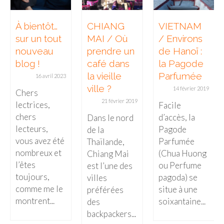
– Hanoi
– Hué & Hoi An
À bientôt…
CHIANG
VIETNAM
sur un tout
MAI / Où
/ Environs
– Quy Nhon
nouveau
prendre un
de Hanoï :
blog !
café dans
la Pagode
BONNES ADRESSES
la vieille
Parfumée
16 avril 2023
BERLIN
ville ?
14 février 2019
Chers
21 février 2019
lectrices,
Facile
Restos asiatiques
chers
d’accès, la
Dans le nord
Marchés
lecteurs,
Pagode
de la
vous avez été
Parfumée
Thaïlande,
CHIANG MAI
nombreux et
(Chua Huong
Chiang Mai
l’êtes
ou Perfume
est l’une des
Cafés
toujours,
pagoda) se
villes
comme me le
HANOI
situe à une
préférées
montrent...
soixantaine...
des
Cafés insolites
backpackers...