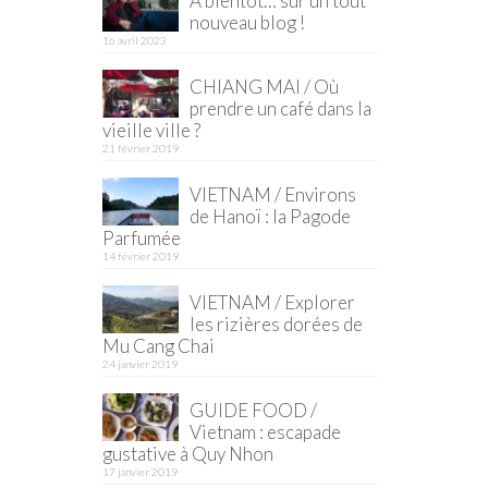
À bientôt… sur un tout
nouveau blog !
16 avril 2023
CHIANG MAI / Où
prendre un café dans la
vieille ville ?
21 février 2019
VIETNAM / Environs
de Hanoï : la Pagode
Parfumée
14 février 2019
VIETNAM / Explorer
les rizières dorées de
Mu Cang Chai
24 janvier 2019
GUIDE FOOD /
Vietnam : escapade
gustative à Quy Nhon
17 janvier 2019