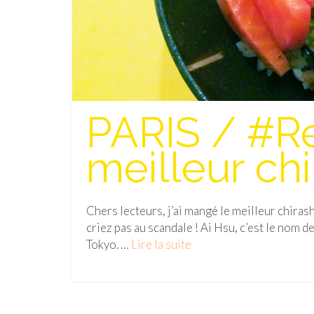
PARIS / #Re
meilleur chi
Chers lecteurs, j’ai mangé le meilleur chira
criez pas au scandale ! Ai Hsu, c’est le nom de
Tokyo. …
Lire la suite­­