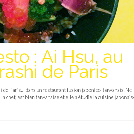
sto : Ai Hsu, au
rashi de Paris
shi de Paris… dans un restaurant fusion japonico-taïwanais. Ne
 la chef, est bien taïwanaise et elle a étudié la cuisine japonais