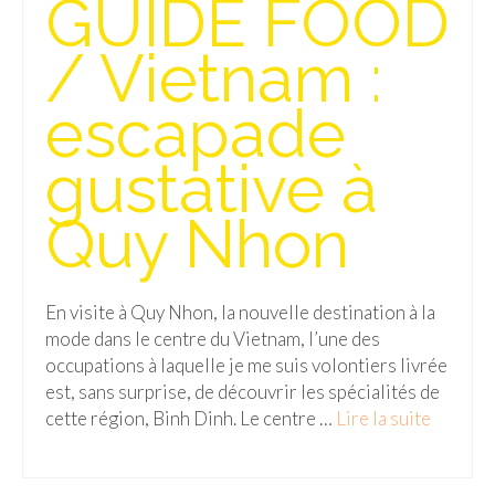
GUIDE FOOD
Isla del Sol
/ Vietnam :
Lac Titicaca
escapade
Salar d’Uyuni
gustative à
Sucre
Chili
Quy Nhon
Paraguay
Pérou
En visite à Quy Nhon, la nouvelle destination à la
mode dans le centre du Vietnam, l’une des
Lac Titicaca
occupations à laquelle je me suis volontiers livrée
est, sans surprise, de découvrir les spécialités de
Machu Picchu
cette région, Binh Dinh. Le centre …
Lire la suite­­
ASIE
Chine