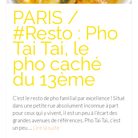
PARIS /
Quy Nhon
EUROPE
#Resto : Pho
France
Tai Tai, le
La Réunion
pho caché
Paris
du 13ème
Poitou
Saint-Malo
C’est le resto de pho familial par excellence ! Situé
Savoie
dans une petite rue absolument inconnue à part
Vendée
pour ceux qui y vivent, il est un peu à l’écart des
grandes avenues de références. Pho Tai Tai, c’est
Allemagne
un peu …
Lire la suite­­
Berlin