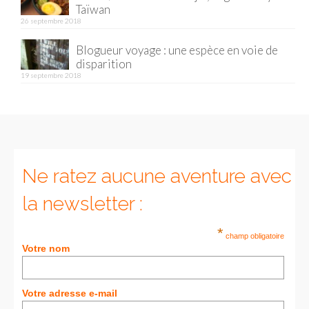
– Hanoi
Taïwan
26 septembre 2018
– Hué & Hoi An
Blogueur voyage : une espèce en voie de
– Quy Nhon
disparition
19 septembre 2018
BONNES ADRESSES
BERLIN
Restos asiatiques
Ne ratez aucune aventure avec
Marchés
la newsletter :
CHIANG MAI
Cafés
*
champ obligatoire
Votre nom
HANOI
Cafés insolites
Votre adresse e-mail