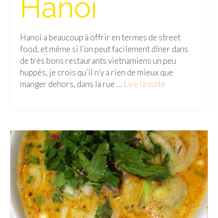
Hanoi
Malaisie
Cameron Highlands
Hanoi a beaucoup à offrir en termes de street
food, et même si l’on peut facilement dîner dans
Penang
de très bons restaurants vietnamiens un peu
huppés, je crois qu’il n’y a rien de mieux que
Singapour
manger dehors, dans la rue …
Lire la suite­­
Vietnam
Baie d’Halong
Hanoi
Hué
Mai Chau
Mu Cang Chai
Ninh Binh