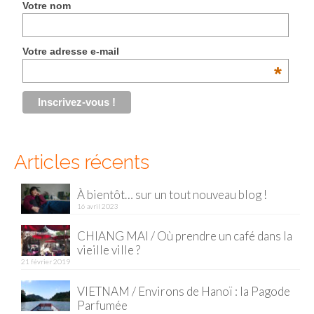
BOLIVIE
Votre nom
– Sucre
Votre adresse e-mail
CHILI
*
CHINE
– Beijing
– Guilin
Articles récents
– Xi’an
À bientôt… sur un tout nouveau blog !
CORÉE DU SUD
16 avril 2023
– Séoul
CHIANG MAI / Où prendre un café dans la
vieille ville ?
DANEMARK
21 février 2019
– Copenhague
VIETNAM / Environs de Hanoï : la Pagode
Parfumée