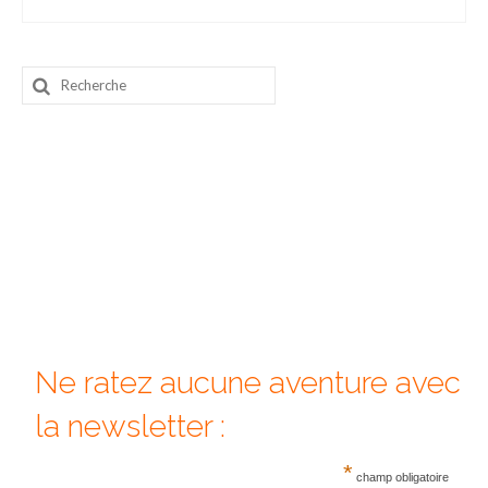
Munich
Rechercher
Danemark
:
Copenhague
Portugal
Lisbonne
Royaume-Uni
GUIDES FOOD
ALLEMAGNE
Ne ratez aucune aventure avec
– Berlin
la newsletter :
– Munich
*
champ obligatoire