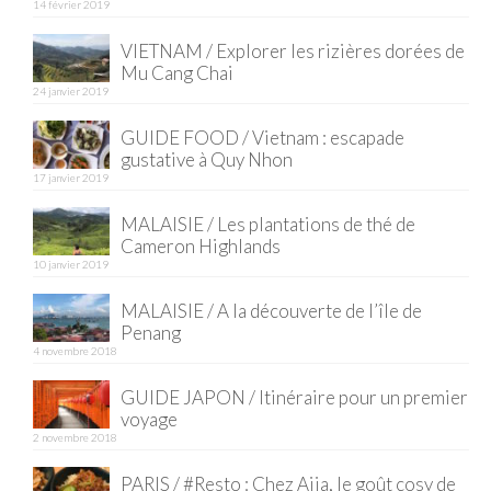
FRANCE
14 février 2019
– Nice
VIETNAM / Explorer les rizières dorées de
Mu Cang Chai
– Paris
24 janvier 2019
GUIDE FOOD / Vietnam : escapade
– La Réunion
gustative à Quy Nhon
17 janvier 2019
JAPON
MALAISIE / Les plantations de thé de
– Osaka
Cameron Highlands
10 janvier 2019
PÉROU
MALAISIE / A la découverte de l’île de
PORTUGAL
Penang
4 novembre 2018
USA
GUIDE JAPON / Itinéraire pour un premier
– Los Angeles
voyage
2 novembre 2018
VIETNAM
PARIS / #Resto : Chez Ajia, le goût cosy de