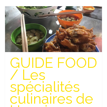
Beijing
Guilin & Yangshuo
Xi’An
Corée du Sud
Japon
Fukuoka
GUIDE FOOD
Kamakura
/ Les
Kyoto
spécialités
Mont Fuji
culinaires de
Nikko
Tokyo