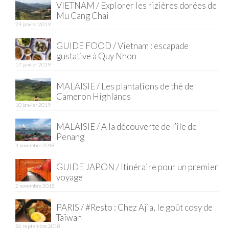
VIETNAM / Explorer les rizières dorées de
Mu Cang Chai
Quy Nhon
24 janvier 2019
EUROPE
GUIDE FOOD / Vietnam : escapade
gustative à Quy Nhon
France
17 janvier 2019
La Réunion
MALAISIE / Les plantations de thé de
Cameron Highlands
Paris
10 janvier 2019
Poitou
MALAISIE / A la découverte de l’île de
Penang
Saint-Malo
4 novembre 2018
Savoie
GUIDE JAPON / Itinéraire pour un premier
voyage
Vendée
2 novembre 2018
PARIS / #Resto : Chez Ajia, le goût cosy de
Allemagne
Taïwan
26 septembre 2018
Berlin