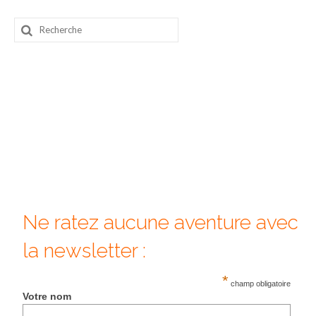
Beijing
Rechercher
:
Guilin & Yangshuo
Xi’An
Corée du Sud
Japon
Fukuoka
Kamakura
Ne ratez aucune aventure avec
Kyoto
la newsletter :
Mont Fuji
*
Nikko
champ obligatoire
Votre nom
Tokyo