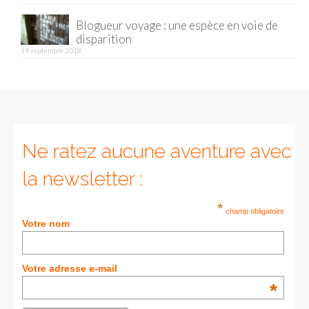
Blogueur voyage : une espèce en voie de
Munich
disparition
19 septembre 2018
Danemark
Copenhague
Portugal
Lisbonne
Ne ratez aucune aventure avec
Royaume-Uni
la newsletter :
GUIDES FOOD
*
champ obligatoire
Votre nom
ALLEMAGNE
– Berlin
Votre adresse e-mail
– Munich
*