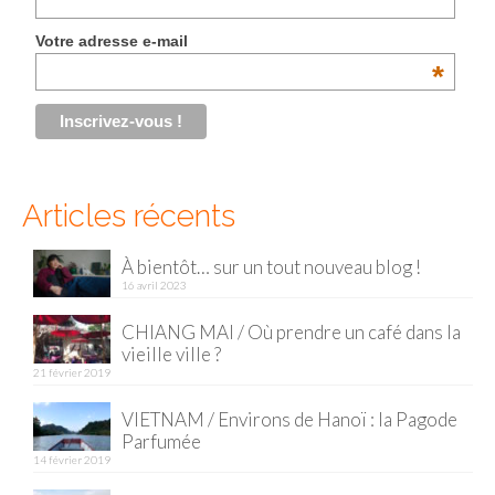
Malaisie
Votre adresse e-mail
*
Cameron Highlands
Penang
Singapour
Articles récents
Vietnam
Baie d’Halong
À bientôt… sur un tout nouveau blog !
16 avril 2023
Hanoi
CHIANG MAI / Où prendre un café dans la
vieille ville ?
Hué
21 février 2019
Mai Chau
VIETNAM / Environs de Hanoï : la Pagode
Parfumée
Mu Cang Chai
14 février 2019
Ninh Binh