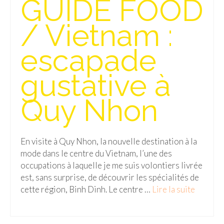
GUIDE FOOD
Isla del Sol
/ Vietnam :
Lac Titicaca
escapade
Salar d’Uyuni
gustative à
Sucre
Chili
Quy Nhon
Paraguay
Pérou
En visite à Quy Nhon, la nouvelle destination à la
mode dans le centre du Vietnam, l’une des
Lac Titicaca
occupations à laquelle je me suis volontiers livrée
est, sans surprise, de découvrir les spécialités de
Machu Picchu
cette région, Binh Dinh. Le centre …
Lire la suite­­
ASIE
Chine