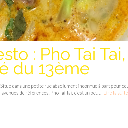
to : Pho Tai Tai,
hé du 13ème
 ! Situé dans une petite rue absolument inconnue à part pour ce
es avenues de références. Pho Tai Tai, c’est un peu …
Lire la suite­­