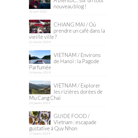
À bientôt… sur un tout
nouveau blog !
16 avril 2023
CHIANG MAI / Où
prendre un café dans la
vieille ville ?
21 février 2019
VIETNAM / Environs
de Hanoï : la Pagode
Parfumée
14 février 2019
VIETNAM / Explorer
les rizières dorées de
Mu Cang Chai
24 janvier 2019
GUIDE FOOD /
Vietnam : escapade
gustative à Quy Nhon
17 janvier 2019