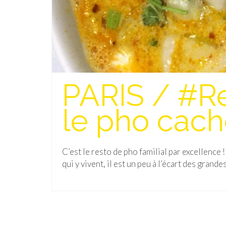
PARIS / #Res
le pho cac
C’est le resto de pho familial par excellence
qui y vivent, il est un peu à l’écart des grand