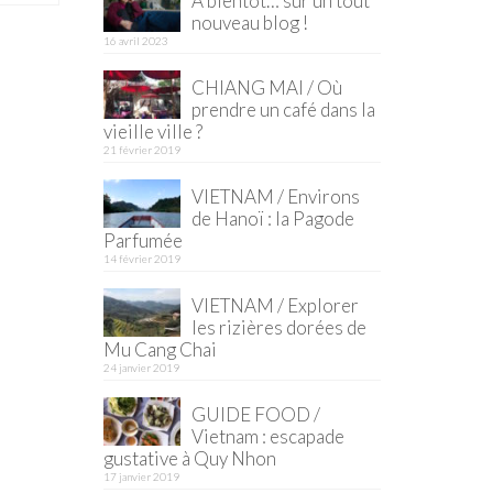
À bientôt… sur un tout
nouveau blog !
16 avril 2023
CHIANG MAI / Où
prendre un café dans la
vieille ville ?
21 février 2019
VIETNAM / Environs
de Hanoï : la Pagode
Parfumée
14 février 2019
VIETNAM / Explorer
les rizières dorées de
Mu Cang Chai
24 janvier 2019
GUIDE FOOD /
Vietnam : escapade
gustative à Quy Nhon
17 janvier 2019