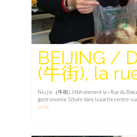
BEIJING / D
(牛街), la r
Niu jie（牛街), littéralement la « Rue du Bœuf 
gastronomie. Située dans la partie centre-sud 
suite­­