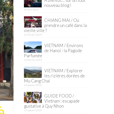
À bientôt… sur un tout
nouveau blog !
16 avril 2023
CHIANG MAI / Où
prendre un café dans la
vieille ville ?
21 février 2019
VIETNAM / Environs
de Hanoï : la Pagode
Parfumée
14 février 2019
VIETNAM / Explorer
les rizières dorées de
Mu Cang Chai
24 janvier 2019
GUIDE FOOD /
Vietnam : escapade
à
gustative à Quy Nhon
17 janvier 2019