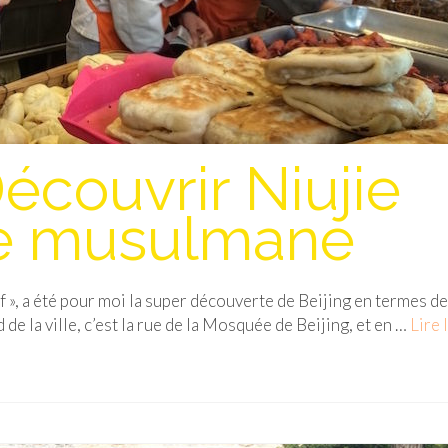
écouvrir Niujie
ue musulmane
», a été pour moi la super découverte de Beijing en termes de
de la ville, c’est la rue de la Mosquée de Beijing, et en …
Lire 