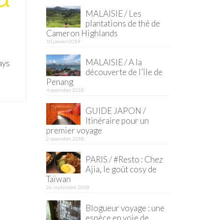
MALAISIE / Les
plantations de thé de
Cameron Highlands
10 janvier 2019
MALAISIE / A la
ays
découverte de l’île de
Penang
4 novembre 2018
GUIDE JAPON /
Itinéraire pour un
premier voyage
2 novembre 2018
PARIS / #Resto : Chez
Ajia, le goût cosy de
Taïwan
26 septembre 2018
Blogueur voyage : une
espèce en voie de