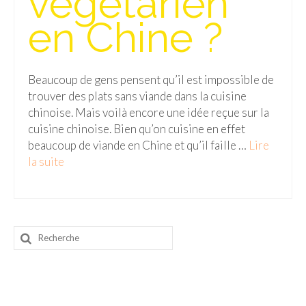
végétarien
en Chine ?
Malaisie
Cameron Highlands
Beaucoup de gens pensent qu’il est impossible de
Penang
trouver des plats sans viande dans la cuisine
Singapour
chinoise. Mais voilà encore une idée reçue sur la
cuisine chinoise. Bien qu’on cuisine en effet
Vietnam
beaucoup de viande en Chine et qu’il faille …
Lire
la suite­­
Baie d’Halong
Hanoi
Hué
Rechercher
Mai Chau
:
Mu Cang Chai
Ninh Binh