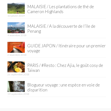
BOLIVIE
MALAISIE / Les plantations de thé de
– Sucre
Cameron Highlands
10 janvier 2019
CHILI
MALAISIE / A la découverte de l’île de
CHINE
Penang
4 novembre 2018
– Beijing
GUIDE JAPON / Itinéraire pour un premier
voyage
– Guilin
2 novembre 2018
– Xi’an
PARIS / #Resto : Chez Ajia, le goût cosy de
Taïwan
CORÉE DU SUD
26 septembre 2018
– Séoul
Blogueur voyage : une espèce en voie de
disparition
DANEMARK
19 septembre 2018
– Copenhague