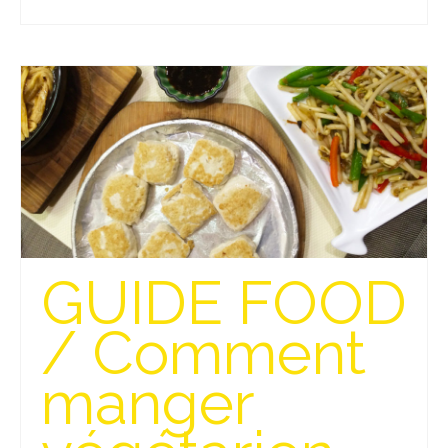
Beijing
Guilin & Yangshuo
Xi’An
Corée du Sud
Japon
Fukuoka
Kamakura
GUIDE FOOD
Kyoto
/ Comment
Mont Fuji
manger
Nikko
Tokyo