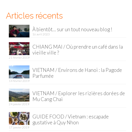
Munich
Articles récents
Danemark
À bientôt… sur un tout nouveau blog !
16 avril 2023
Copenhague
CHIANG MAI / Où prendre un café dans la
Portugal
vieille ville ?
21 février 2019
Lisbonne
VIETNAM / Environs de Hanoï : la Pagode
Royaume-Uni
Parfumée
14 février 2019
GUIDES FOOD
VIETNAM / Explorer les rizières dorées de
ALLEMAGNE
Mu Cang Chai
24 janvier 2019
– Berlin
GUIDE FOOD / Vietnam : escapade
– Munich
gustative à Quy Nhon
17 janvier 2019