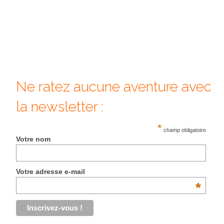
Quy Nhon
EUROPE
France
La Réunion
Ne ratez aucune aventure avec
Paris
la newsletter :
Poitou
*
champ obligatoire
Votre nom
Saint-Malo
Savoie
Votre adresse e-mail
Vendée
*
Allemagne
Berlin