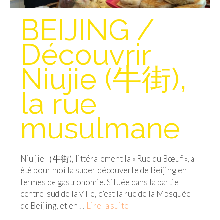
Isla del Sol
BEIJING /
Lac Titicaca
Découvrir
Salar d’Uyuni
Niujie (牛街),
Sucre
la rue
Chili
Paraguay
musulmane
Pérou
Lac Titicaca
Niu jie（牛街), littéralement la « Rue du Bœuf », a
été pour moi la super découverte de Beijing en
Machu Picchu
termes de gastronomie. Située dans la partie
centre-sud de la ville, c’est la rue de la Mosquée
ASIE
de Beijing, et en …
Lire la suite­­
Chine